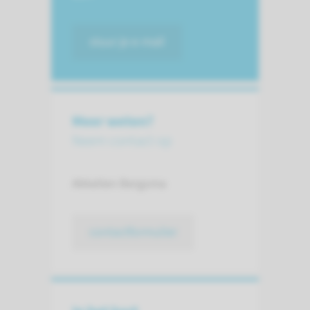
stuur je e-mail
Meer weten?
Neem contact op
Akkelien Bergsma
contactformulier