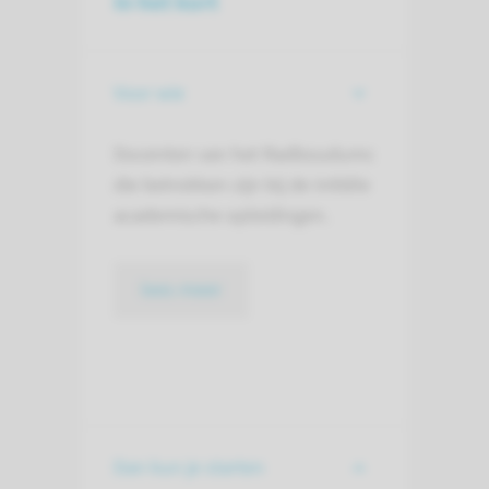
In het kort
Voor wie
Docenten van het Radboudumc
die betrokken zijn bij de initiële
academische opleidingen.
lees meer
Dan kun je starten