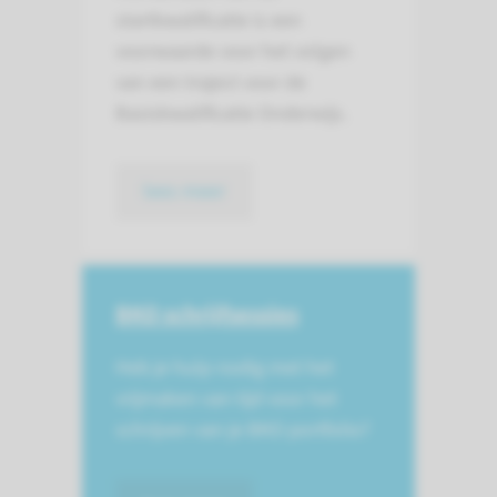
startkwalificatie is een
voorwaarde voor het volgen
van een traject voor de
Basiskwalificatie Onderwijs.
lees meer
BKO schrijfsessies
Heb je hulp nodig met het
vrijmaken van tijd voor het
schrijven van je BKO portfolio?