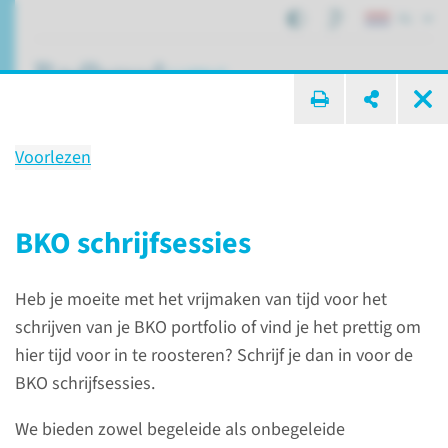
NL
ik zoek ...
Voorlezen
Basiskwalificatie Onderwijs
BKO schrijfsessies
Onderwijs
Loopbaan
Heb je moeite met het vrijmaken van tijd voor het
Basiskwalificatie Onderwijs
schrijven van je BKO portfolio of vind je het prettig om
hier tijd voor in te roosteren? Schrijf je dan in voor de
Over de
BKO schrijfsessies.
Basiskwalificatie
We bieden zowel begeleide als onbegeleide
Onderwijs