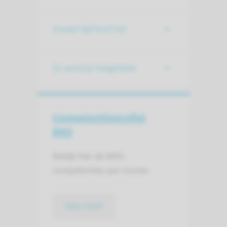
Zoveel tijd kost het
Zo word je toegelaten
Competentie­profiel
BKO
Bekijk hier de BKO-
competenties per cluster.
lees meer