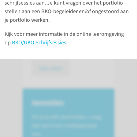
schrijfsessies aan. Je kunt vragen over het portfolio
stellen aan een BKO-begeleider en/of ongestoord aan
De Basiskwalificatie Onderwijs
je portfolio werken.
(BKO) is een bewijs van de
didactische bekwaamheid van
Kijk voor meer informatie in de online leeromgeving
docenten in het
op
BKO/UKO Schrijfsessies
.
wetenschappelijk onderwijs.
lees meer
Aanmelden
Als je je wilt aanmelden, vraag
dan eerst een intakegesprek
aan.