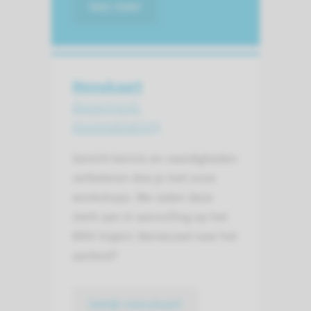
lees meer
Menukaart
docentprof­
essionalisering
Gericht kennis en vaardigheden
verbeteren doe je met onze
workshops. We raden deze
sterk aan in aanvulling op het
BKO-traject. Benieuwd naar het
aanbod?
bekijk menukaart