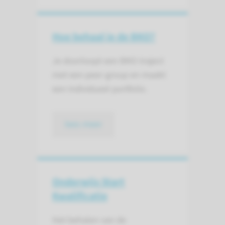
Hoe behaal je de BKO?
Je doorloopt een BKO-traject
met een peer-group en maakt
een individueel portfolio.
lees meer
Onderwijs Start
Kwalificatie
Het behalen van de