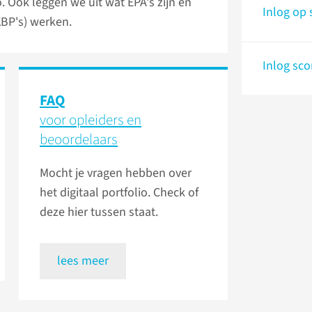
o. Ook leggen we uit wat EPA's zijn en
Inlog op 
KBP's) werken.
Inlog sco
FAQ
voor opleiders en
beoordelaars
Mocht je vragen hebben over
het digitaal portfolio. Check of
deze hier tussen staat.
lees meer