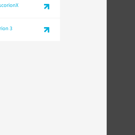
scorionX
rion 3