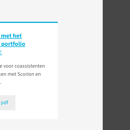
 met het
 portfolio
t
e voor coassistenten
ken met Scorion en
.
 pdf