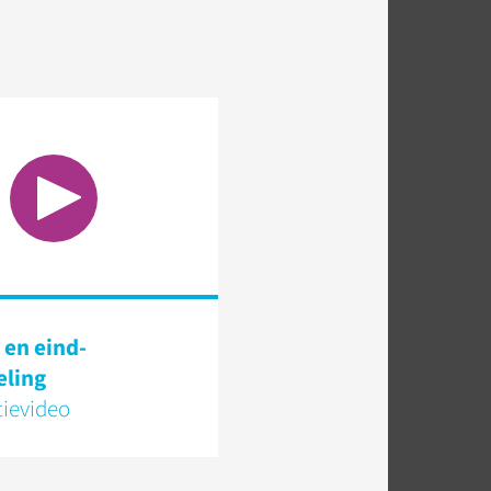
 en eind­
eling
tievideo