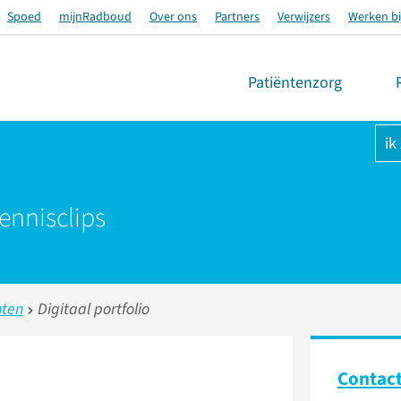
Spoed
mijnRadboud
Over ons
Partners
Verwijzers
Werken bi
Patiëntenzorg
ik
ennisclips
nten
Digitaal portfolio
Contac