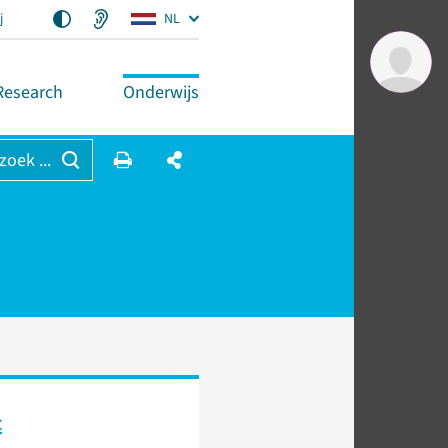
j
NL
Research
Onderwijs
 zoek ...
t