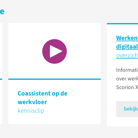
ie
Werken
digitaal
overzich
Informati
over wer
Scorion X
Coassistent op de
werkvloer
bekijk
kennisclip