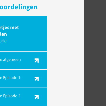
beoordelingen
tjes met
len
sode
je algemeen
e Episode 1
e Episode 2