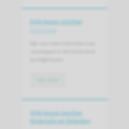
Vrije keuze coschap
buitenland
Kijk voor meer informatie over
coschappen in het buitenland
op Brightspace.
lees meer
Vrije keuze coschap
Onderwijs en Opleiden