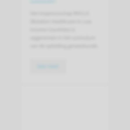
Het tropencoschap RHCLIC
(Rotation Healthcare in Low
Income Countries) is
opgenomen in het curriculum
van de opleiding geneeskunde.
lees meer