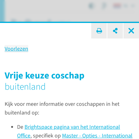
NL
ik zoek ...
Voorlezen
Keuze­coschappen
Vrije keuze coschap
buitenland
Onderwijs
Informatie voor studenten
Keuzecoschappen
Kijk voor meer informatie over coschappen in het
buitenland op:
De
Brightspace pagina van het International
Office
, specifiek op
Master - Opties - International