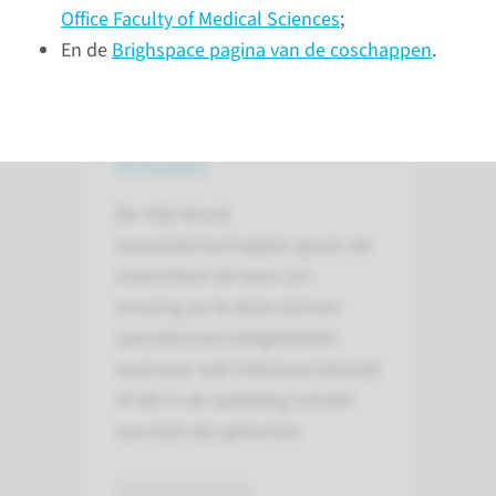
Office Faculty of Medical Sciences
;
En de
Brighspace pagina van de coschappen
.
Vrije keuze coschap
algemeen
De vrije keuze
coassistentschappen geven de
coassistent de kans om
ervaring op te doen binnen
specialismen/vakgebieden
waarvoor veel interesse bestaat
of die in de opleiding minder
aan bod zijn gekomen.