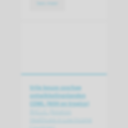
lees meer
Vrije keuze coschap
ontwikkelings­landen
COWL (NIIH en tropico)
RHCLIC (Rotation
Healthcare in Low Income
Countries)