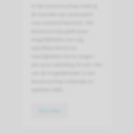
In het seniorcoschap maak jij
de transitie van coassistent
naar startend basisarts. Het
keuzecoschap geeft jouw
mogelijkheden om nog
specifieke kennis en
vaardigheden toe te voegen
aan jouw opleiding tot arts. Een
van de mogelijkheden is een
keuzecoschap onderwijs en
opleiden O&O.
lees meer