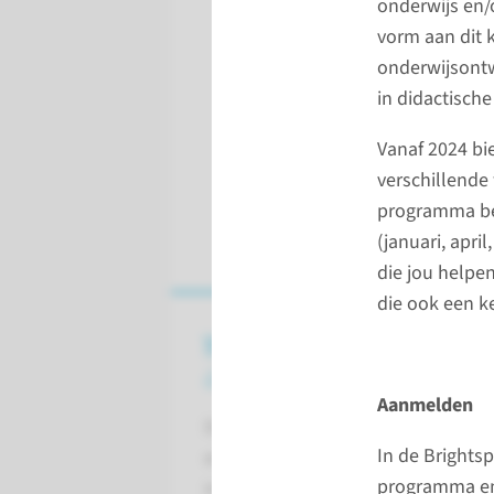
onderwijs en/o
vorm aan dit 
onderwijsontw
in didactisch
Vanaf 2024 bi
verschillend
programma bes
(januari, apri
die jou helpe
die ook een k
Vrije keuze coschap
algemeen
Aanmelden
De vrije keuze coassistentschappe
In de Brights
ervaring op te doen binnen speci
programma en 
interesse bestaat of die in de opl