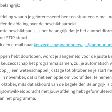
belangrijk:
lees 
afdeling waarin je geïnteresseerd bent en stuur een e-mail n
ffende afdeling over de beschikbaarheid.
imte beschikbaar is, is het belangrijk dat je het aanmeldform
het STIP stuurt
k een e-mail naar
keuzecoschappenonderwijs@radboudum
tappen hebt doorlopen, wordt je aangemeld voor de juiste B
je keuzecoschap het programma samen, zul je automatisch
p jij een wetenschappelijk stage tot oktober en je start me
in november, dat is het een optie om vooraf deel te nemen
oktober, mits dat akkoord van de begeleider. Belangrijk is 
Vrije k
ijsontwikkelopdracht met jouw afdeling hebt geformuleerd 
buitenl
aan het programma.
Kijk voor