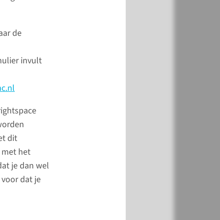
meer
aar de
ulier invult
c.nl
rightspace
 worden
t dit
 met het
dat je dan wel
euze coschap
voor dat je
and
 meer informatie over