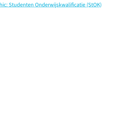
hic: Studenten Onderwijskwalificatie (StOK)
Contact
Cookies
Disclaimer
Privacy