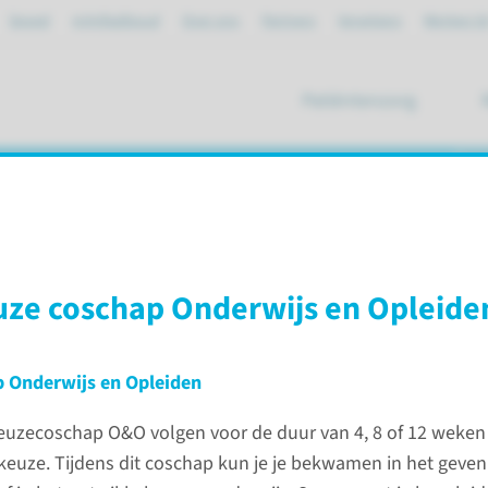
Spoed
mijnRadboud
Over ons
Partners
Verwijzers
Werken bi
Patiëntenzorg
ik
n
euze coschap Onderwijs en Opleide
nten
Keuzecoschappen
 Onderwijs en Opleiden
euzecoschap O&O volgen voor de duur van 4, 8 of 12 weken
 keuze. Tijdens dit coschap kun je je bekwamen in het geven