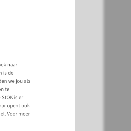
en in het buitenland
space.
meer
oek naar
n is de
den we jou als
en te
 StOK is er
maar opent ook
iel. Voor meer