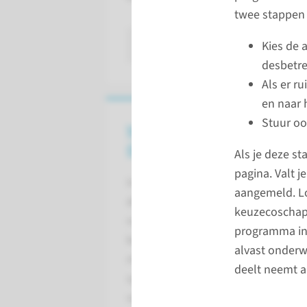
twee stappen 
lees meer
Kies de 
desbetre
Als er ru
en naar 
Stuur oo
Vrije keuze coschap
Onderwijs en Opleiden
Als je deze s
pagina. Valt 
In het seniorcoschap maak jij
aangemeld. Loo
de transitie van coassistent
keuzecoschap 
naar startend basisarts. Het
programma in 
keuzecoschap geeft jouw
alvast onderw
mogelijkheden om nog
deelt neemt 
specifieke kennis en
vaardigheden toe te voegen