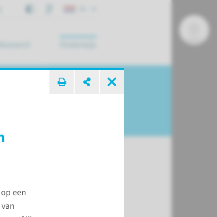
j
NL
Research
Onderwijs
 zoek ...
n
 op een
 van