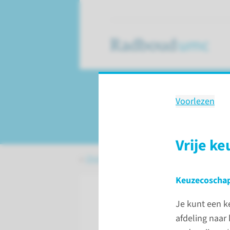
Voorlezen
Keuze­coschappe
Vrije k
Onderwijs
Informatie voor stude
Keuzecoschap
Je kunt een k
afdeling naar