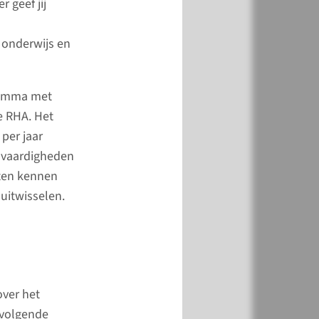
 geef jij
 onderwijs en
euze coschap
gramma met
elings­landen
e RHA. Het
IIH en tropico)
per jaar
(Rotation
en vaardigheden
are in Low Income
nten kennen
es)
uitwisselen.
encoschap RHCLIC
 Healthcare in Low
untries) is
n in het curriculum
over het
pleiding geneeskunde.
 volgende