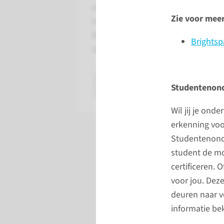
aan jouw opleiding tot arts. Een
Zie voor meer
van de mogelijkheden is een
keuzecoschap onderwijs en
Brights
opleiden O&O.
lees meer
Studentenond
Wil jij je ond
erkenning voo
Studentenonde
student de mo
certificeren. 
voor jou. Deze
deuren naar v
informatie bek