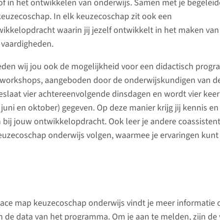
f in het ontwikkelen van onderwijs. Samen met je begeleider
keuzecoschap. In elk keuzecoschap zit ook een
ikkelopdracht waarin jij jezelf ontwikkelt in het maken van
e vaardigheden.
Vrije k
eden wij jou ook de mogelijkheid voor een didactisch pro
ontwikk
e workshops, aangeboden door de onderwijskundigen van d
COWL (N
laat vier achtereenvolgende dinsdagen en wordt vier keer 
RHCLIC 
l, juni en oktober) gegeven. Op deze manier krijg jij kennis 
Healthc
n bij jouw ontwikkelopdracht. Ook leer je andere coassiste
Countri
euzecoschap onderwijs volgen, waarmee je ervaringen kunt 
Het trop
(Rotation
Income Co
n geven de coassistent de kans om
opgenome
pace map keuzecoschap onderwijs vindt je meer informatie 
alismen/vakgebieden waarvoor veel
van de o
de data van het programma. Om je aan te melden, zijn de
eiding minder aan bod zijn gekomen.