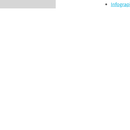
Infograp
Volg ons op: