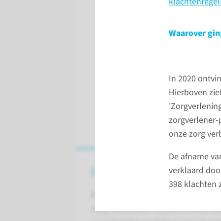
klachtenregel
Waarover gin
In 2020 ontvi
Hierboven ziet
'Zorgverlenin
zorgverlener-
onze zorg ver
De afname van
Patiënttevredenheid
verklaard doo
398 klachten 
We willen graag weten hoe patiën
zorg verbeteren. Daarom meten we 