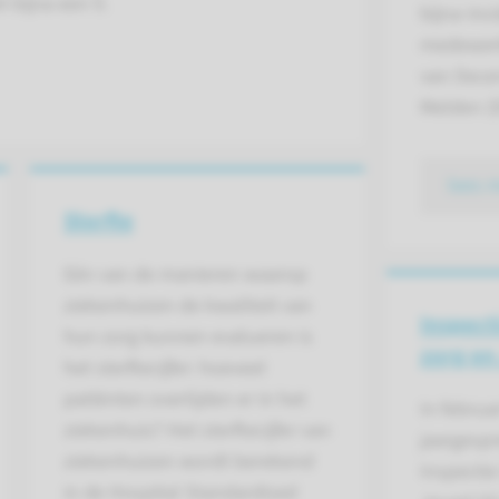
 bijna een 9.
bijna-in
medewerk
van Dece
Melden (
lees 
Sterfte
Eén van de manieren waarop
ziekenhuizen de kwaliteit van
Inspect
hun zorg kunnen evalueren is
zorg en
het sterftecijfer: hoeveel
patiënten overlijden er in het
In februa
ziekenhuis? Het sterftecijfer van
jaargespr
ziekenhuizen wordt berekend
Inspecti
in de Hospital Standardised