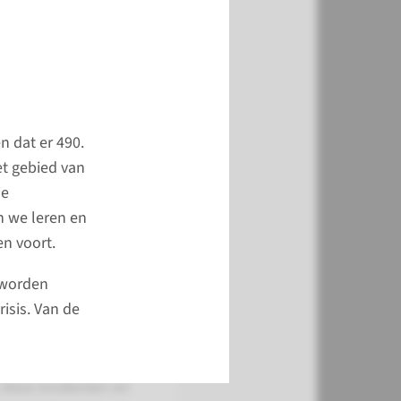
webpagina's leest u
pact het Radboudumc
eeft gehad.
n dat er 490.
ten
et gebied van
zorg
ie
n we leren en
ren de beste,
n voort.
nele zorg te bieden.
 worden
er onbedoeld iets niet
isis. Van de
n, waardoor een
schade oploopt, had
plopen of nog kan
 Deze incidenten en