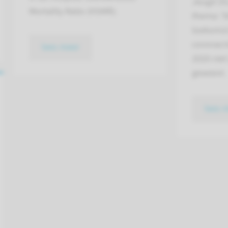
Jeugd (IG
Mortality Ratio (HSMR).
thema: ‘D
toekomst
coronacri
lees meer
2020 nie
geweest.
lees 