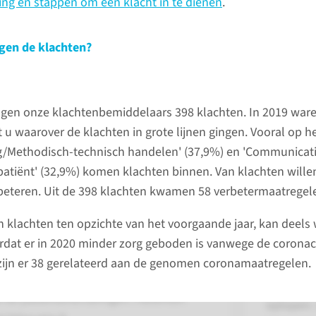
ing en stappen om een klacht in te dienen
.
Op deze 
welke im
gen de klachten?
in 2020 h
ngen onze klachtenbemiddelaars 398 klachten. In 2019 ware
Inciden
 u waarover de klachten in grote lijnen gingen. Vooral op h
in onze 
g/Methodisch-technisch handelen' (37,9%) en 'Communicat
patiënt' (32,9%) komen klachten binnen. Van klachten wille
Wij probe
beteren. Uit de 398 klachten kwamen 58 verbetermaatregele
professio
 klachten ten opzichte van het voorgaande jaar, kan deels
Toch kan 
rdat er in 2020 minder zorg geboden is vanwege de coronacr
goed gaa
zijn er 38 gerelateerd aan de genomen coronamaatregelen.
patiënt 
ten onze zorg ervaren. Zo kunnen we de
kunnen o
de patiëntenervaringen. Patiënten
oplopen.