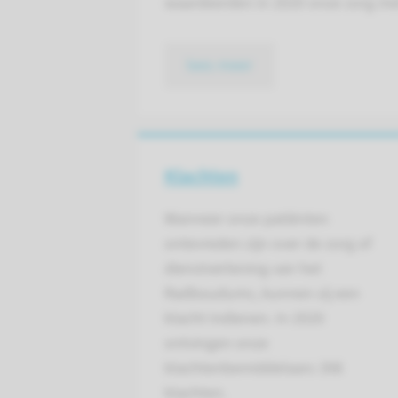
waardeerden in 2020 onze zorg met
lees meer
Klachten
Wanneer onze patiënten
ontevreden zijn over de zorg of
dienstverlening van het
Radboudumc, kunnen zij een
klacht indienen. In 2020
ontvingen onze
klachtenbemiddelaars 398
klachten.