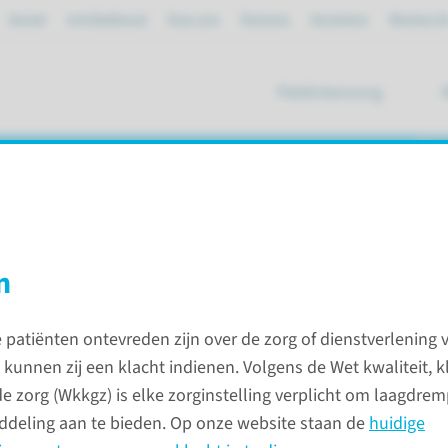
Spoed
mijnRadboud
Over ons
Partners
Verwijzers
Werken bi
Patiëntenzorg
ik
gheid
20
n
patiënten ontevreden zijn over de zorg of dienstverlening 
ct voor patiënten
Kwaliteit en veiligheid
unnen zij een klacht indienen. Volgens de Wet kwaliteit, k
de zorg (Wkkgz) is elke zorginstelling verplicht om laagdrem
Impact
deling aan te bieden. Op onze website staan de
huidige