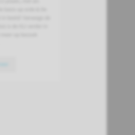
J) plaats, met als
e basis op orde & De
 in beeld’. Vanwege de
sis is de IGJ verder in
t meer op bezoek
meer