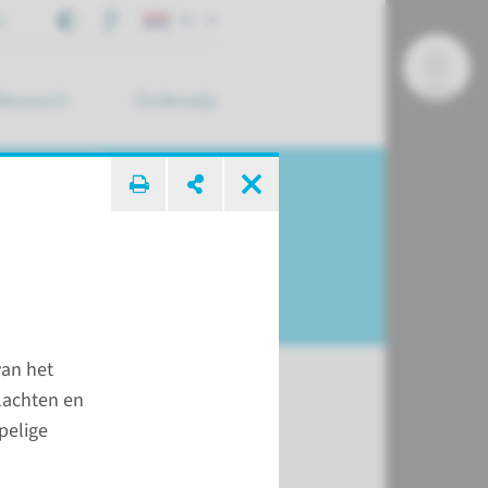
j
NL
Research
Onderwijs
 zoek ...
van het
lachten en
pelige
 2020