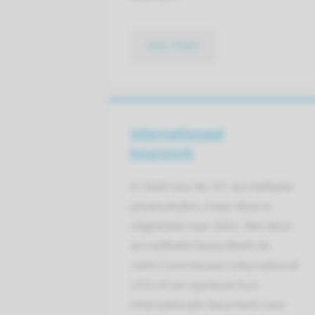
lees meer
Internationaal
keurmerk
In 2020 zou de JCI-accreditatie
plaatsvinden, maar deze is
uitgesteld naar 2021. Met deze
accreditatie beoordeelt de
Joint Commission International
(JCI) of we opnieuw hun
internationale keurmerk voor