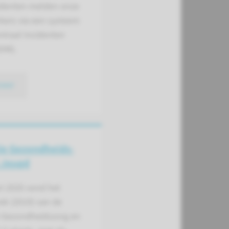
cidenten melden onze
ers via een systeem
ntraal Incidenten
DIM).
meer
ie Gezondheids­
 Jeugd
ri 2020 vond het
ek (2019) van de
e Gezondheidszorg en