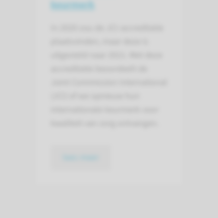
keurmerk
In 2020 zou de JCI-accreditatie
plaatsvinden, maar deze is
uitgesteld naar 2021. Met deze
accreditatie beoordeelt de
Joint Commission International
(JCI) of we opnieuw hun
internationale keurmerk voor
kwaliteit van zorg ontvangen.
lees meer