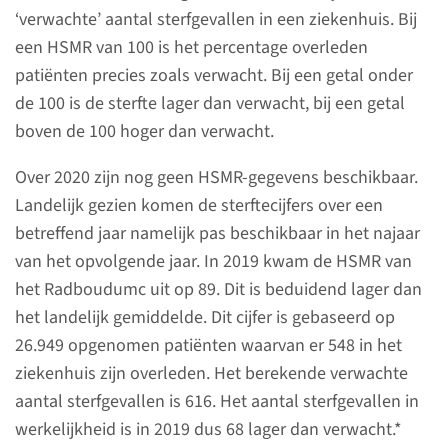
‘verwachte’ aantal sterfgevallen in een ziekenhuis. Bij
een HSMR van 100 is het percentage overleden
patiënten precies zoals verwacht. Bij een getal onder
de 100 is de sterfte lager dan verwacht, bij een getal
boven de 100 hoger dan verwacht.
Patiënttevredenheid
Over 2020 zijn nog geen HSMR-gegevens beschikbaar.
We willen graag weten hoe
Landelijk gezien komen de sterftecijfers over een
patiënten onze zorg ervaren. Zo
betreffend jaar namelijk pas beschikbaar in het najaar
kunnen we de zorg verbeteren.
van het opvolgende jaar. In 2019 kwam de HSMR van
Daarom meten we de
het Radboudumc uit op 89. Dit is beduidend lager dan
patiëntenervaringen. Patiënten
het landelijk gemiddelde. Dit cijfer is gebaseerd op
waardeerden in 2020 onze zorg
26.949 opgenomen patiënten waarvan er 548 in het
met bijna een 9.
ziekenhuis zijn overleden. Het berekende verwachte
aantal sterfgevallen is 616. Het aantal sterfgevallen in
werkelijkheid is in 2019 dus 68 lager dan verwacht.*
lees meer