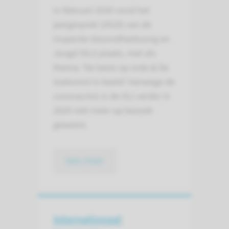
In februari 2020 vond het
jaargesprek (2019) van de
Inspectie Gezondheidszorg en
Jeugd (IGJ) plaats, met als
thema: ‘De basis op orde & De
toekomst in beeld’. Vanwege de
coronacrisis is de IGJ verder in
2020 niet meer op bezoek
geweest.
lees meer
Internationaal