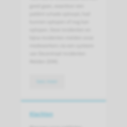
goed gaan, waardoor een
patiënt schade oploopt, had
kunnen oplopen of nog kan
oplopen. Deze incidenten en
bijna-incidenten melden onze
medewerkers via een systeem
van Decentraal Incidenten
Melden (DIM).
lees meer
Klachten