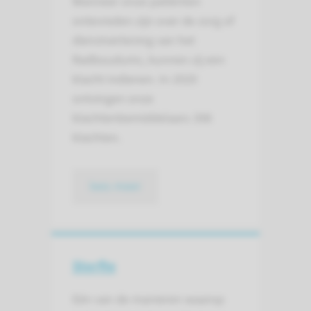
Wanneer onze patiënten
ontevreden zijn over de zorg of
dienstverlening van het
Radboudumc, kunnen zij een
klacht indienen. In 2020
ontvingen onze
klachtenbemiddelaars 398
klachten.
lees meer
Sterfte
Eén van de manieren waarop