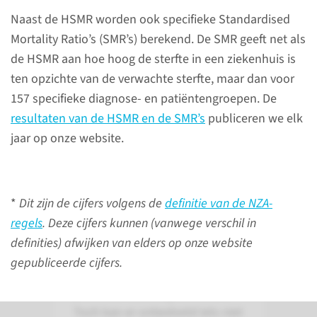
Naast de HSMR worden ook specifieke Standardised
Mortality Ratio’s (SMR’s) berekend. De SMR geeft net als
de HSMR aan hoe hoog de sterfte in een ziekenhuis is
Impact 2020
ten opzichte van de verwachte sterfte, maar dan voor
157 specifieke diagnose- en patiëntengroepen. De
Op deze webpagina's leest u
resultaten van de HSMR en de SMR’s
publiceren we elk
welke impact het Radboudumc
jaar op onze website.
in 2020 heeft gehad.
*
Dit zijn de cijfers volgens de
definitie van de NZA-
Incidenten
regels
. Deze cijfers kunnen (vanwege verschil in
in onze zorg
definities) afwijken van elders op onze website
gepubliceerde cijfers.
Wij proberen de beste,
professionele zorg te bieden.
Toch kan er onbedoeld iets niet