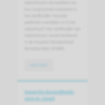
ziekenhuizen de kwaliteit van
hun zorg kunnen evalueren is
het sterftecijfer: hoeveel
patiënten overlijden er in het
ziekenhuis? Het sterftecijfer van
ziekenhuizen wordt berekend
in de Hospital Standardised
Mortality Ratio (HSMR).
lees meer
Inspectie Gezondheids­
zorg en Jeugd