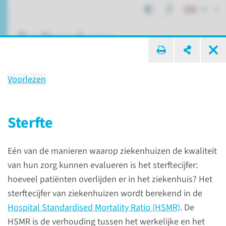
NL
ik zoek ...
Voorlezen
Kwaliteit en veiligheid
van onze zorg in 2020
Sterfte
Eén van de manieren waarop ziekenhuizen de kwaliteit
Over het Radboudumc
van hun zorg kunnen evalueren is het sterftecijfer:
Onze impact voor patiënten
Kwaliteit en veiligheid
hoeveel patiënten overlijden er in het ziekenhuis? Het
sterftecijfer van ziekenhuizen wordt berekend in de
Hospital Standardised Mortality Ratio (HSMR)
. De
HSMR is de verhouding tussen het werkelijke en het