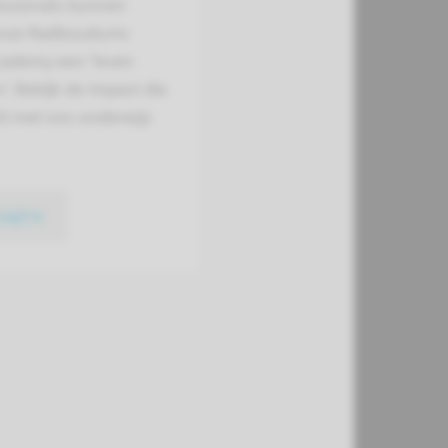
essionals kunnen
onze Radboudumc
cademy een 'leven
n'. Bekijk de impact die
20 met ons onderwijs
pagina