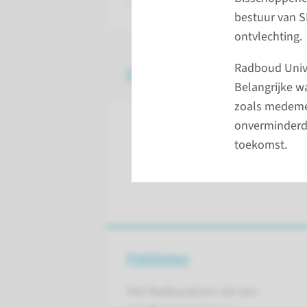
bestuur van S
ontvlechting.
Radboud Unive
Onze impact in 2020
Belangrijke w
zoals medemen
onverminderd 
toekomst.
Patiënten
Het Radboudumc wil een