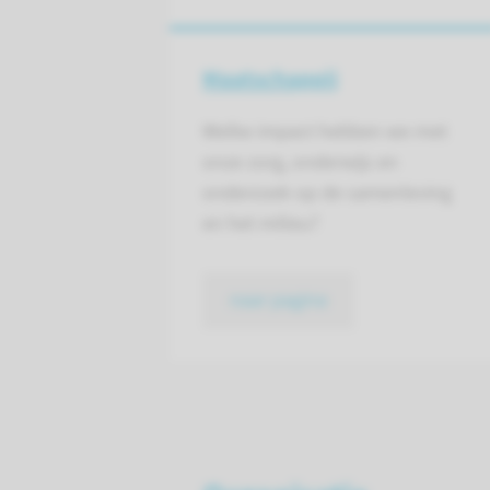
Maatschappij
Welke impact hebben we met
onze zorg, onderwijs en
onderzoek op de samenleving
en het milieu?
naar pagina