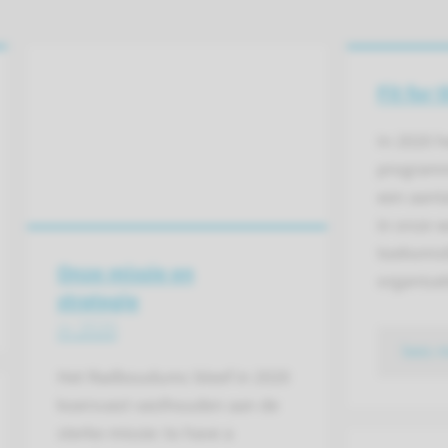
Fit for 
In 2020 
programma
een aanta
in onze 
toekomst
Onze missie en
organisat
strategie
in 2020
lees 
Het Radboudumc bleef in 2020
koersvast vasthouden aan de
sterke missie: to have a