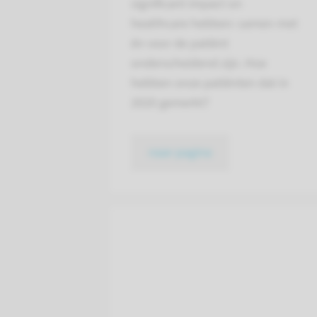
significant impact on
healthcare hebben: samen met
én voor de patiënt
onderscheidend zijn. Hoe
hebben onze patiënten dat in
2020 gemerkt?
naar pagina