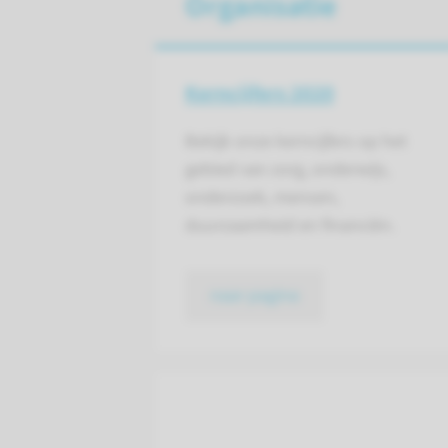
Organisatie
Kerncijfers 2020
Bekijk onze kerncijfers op het
gebied van zorg, onderwijs,
onderzoek, mensen,
duurzaamheid en financiën.
naar pagina