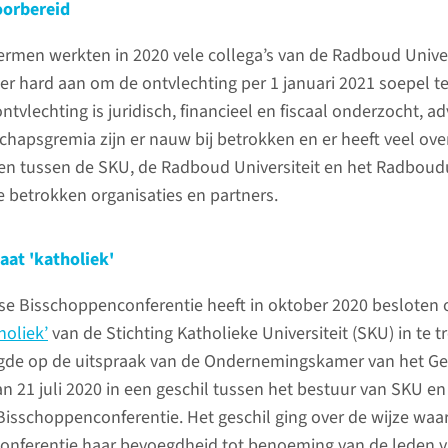
oorbereid
terug op 
coronacri
ermen werkten in 2020 vele collega’s van de Radboud Univer
 hard aan om de ontvlechting per 1 januari 2021 soepel te
ntvlechting is juridisch, financieel en fiscaal onderzocht, ad
lees 
apsgremia zijn er nauw bij betrokken en er heeft veel ove
en tussen de SKU, de Radboud Universiteit en het Radbou
 betrokken organisaties en partners.
caat 'katholiek'
e Bisschoppenconferentie heeft in oktober 2020 besloten
holiek’
van de Stichting Katholieke Universiteit (SKU) in te 
lgde op de uitspraak van de Ondernemingskamer van het Ge
 21 juli 2020 in een geschil tussen het bestuur van SKU en
isschoppenconferentie. Het geschil ging over de wijze waa
nferentie haar bevoegdheid tot benoeming van de leden v