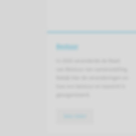
Bestuur
In 2020 veranderde de Raad
van Bestuur van samenstelling.
Bekijk hier de veranderingen en
hoe ons bestuur en toezicht is
georganiseerd.
lees meer