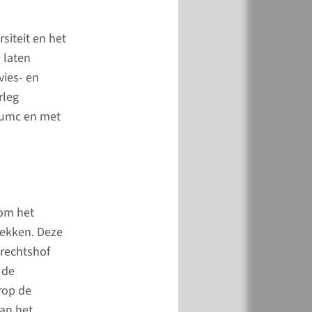
2020. Het jaar van de
sis én meer.
siteit en het
 laten
vies- en
meer
rleg
dumc en met
 om het
trekken. Deze
rechtshof
 de
rop de
an het