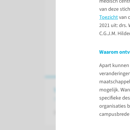
medisch centr
van deze stic
Toezicht
van d
2021 uit: drs.
C.G.J.M. Hilde
Waarom ontv
Apart kunnen 
veranderingen
maatschappeli
Terugblik
mogelijk. Wan
op 2020
specifieke de
organisaties 
2020: wat een jaar! Bekijk onze vide
campusbrede 