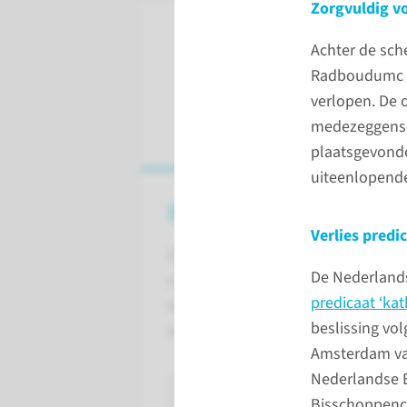
Zorgvuldig v
Achter de sch
Radboudumc er
verlopen. De o
medezeggensch
plaatsgevond
uiteenlopende
De impact van COVID-19
Verlies predi
2020 was het jaar van de
De Nederlands
coronacrisis. De impact ervan
predicaat ‘kat
op onze zorg, onderwijs en
beslissing vo
onderzoek was groot.
Amsterdam van
Nederlandse B
naar pagina
Bisschoppenco