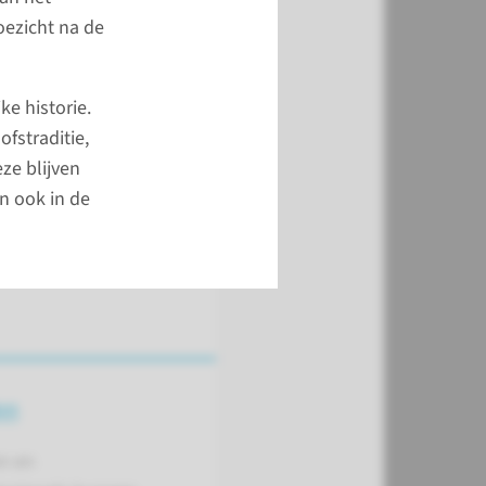
oezicht na de
e historie.
fstraditie,
ze blijven
n ook in de
en
n en