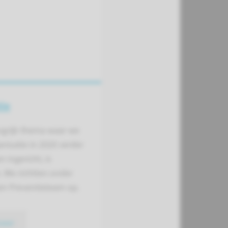
ie
ngrijk thema waar we
nisatie in 2020 verder
 ingericht, is
. We richtten onder
en Preventieteam op.
meer