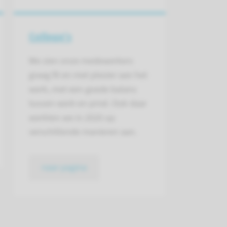
Collega's
We zien onze medewerkers
graag fit en met plezier aan het
werk, met een goede balans
tussen werk en privé. Ook daar
werkten we in 2020 op
verschillende manieren aan.
naar pagina