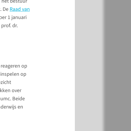
 het bestuur
pact het Radboudumc
t. De
Raad van
eeft gehad.
er 1 januari
prof. dr.
 reageren op
 inspelen op
ezicht
ikken over
ben veerkracht
dumc. Beide
en’
nderwijs en
ahuis, voorzitter van
 van Bestuur, blikt