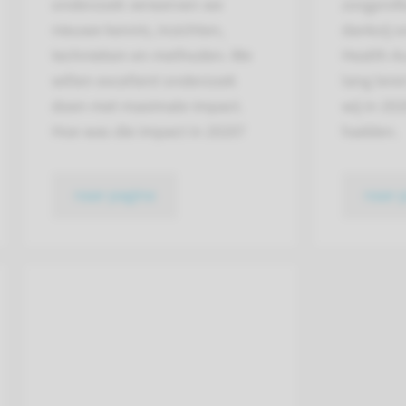
onderzoek verwerven we
zorgprof
nieuwe kennis, inzichten,
dankzij 
technieken en methoden. We
Health A
willen excellent onderzoek
lang lere
doen met maximale impact.
wij in 20
Hoe was die impact in 2020?
hadden.
naar pagina
naar 