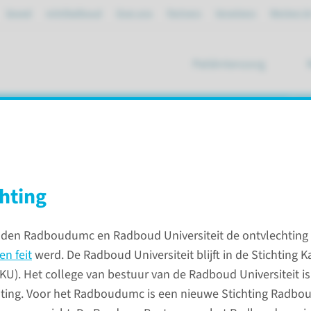
Spoed
mijnRadboud
Over ons
Partners
Verwijzers
Werken bi
Patiëntenzorg
ik
020
hting
in 2020
dden Radboudumc en Radboud Universiteit de ontvlechting
en feit
werd. De Radboud Universiteit blijft in de Stichting K
Impact
SKU). Het college van bestuur van de Radboud Universiteit i
hting. Voor het Radboudumc is een nieuwe Stichting Radboud
Op deze 