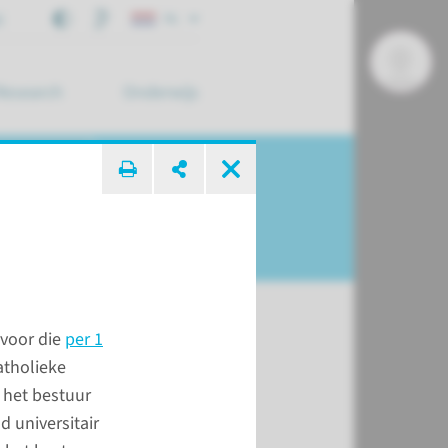
j
NL
Research
Onderwijs
 zoek ...
 voor die
per 1
atholieke
 2020
s het bestuur
 universitair
webpagina's leest u