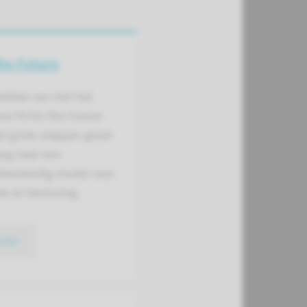
the Future
hebben we met het
 Fit for the Future
l grote stappen gezet
weg naar een
bestendig model voor
ie en besturing.
meer