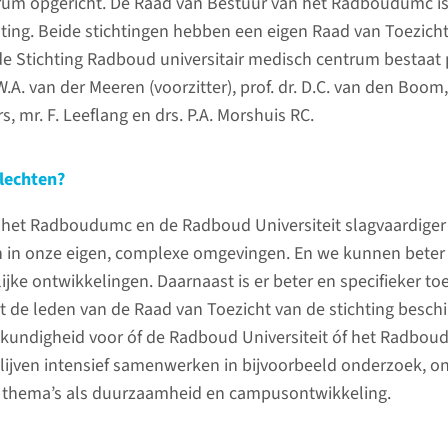
um opgericht. De Raad van Bestuur van het Radboudumc is
welke im
hting. Beide stichtingen hebben een eigen Raad van Toezich
in 2020 h
e Stichting Radboud universitair medisch centrum bestaat p
 W.A. van der Meeren (voorzitter), prof. dr. D.C. van den Boom, 
rs, mr. F. Leeflang en drs. P.A. Morshuis RC.
lechten?
het Radboudumc en de Radboud Universiteit slagvaardiger
 in onze eigen, complexe omgevingen. En we kunnen beter
jke ontwikkelingen. Daarnaast is er beter en specifieker to
t de leden van de Raad van Toezicht van de stichting besch
'We heb
skundigheid voor óf de Radboud Universiteit óf het Radbou
laten zi
blijven intensief samenwerken in bijvoorbeeld onderzoek, o
o met alle mijlpalen op een rij.
thema’s als duurzaamheid en campusontwikkeling.
Bertine L
onze Raad