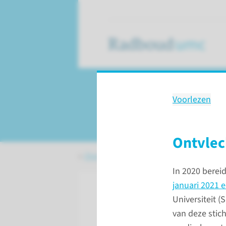
Voorlezen
Onze impact in 2
Ontvlec
Over het Radboudumc
Onze impact 
In 2020 berei
januari 2021 e
Universiteit (
van deze stic