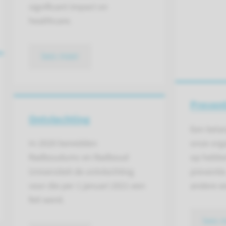
significant impact on
healthcare.
lees meer
Prevent
Ontvlechting
Een bela
In 2020 bereidden
onze orga
Radboudumc en Radboud
op hebben
Universiteit de ontvlechting
preventie
voor die per 1 januari 2021 een
andere e
feit werd.
lees 