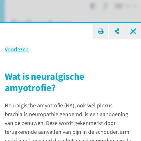
NL
ik zoek ...
Voorlezen
Neuralgische amyotrofie
erfelijke en niet-erfelijke vorm
Wat is neuralgische
amyotrofie?
Patiëntenzorg
Aandoeningen
Neuralgische amyotrofie (NA), ook wel plexus
Neuralgische amyotrofie
brachialis neuropathie genoemd, is een aandoening
van de zenuwen. Deze wordt gekenmerkt door
Wat is neuralgische
terugkerende aanvallen van pijn in de schouder, arm
en/of hand, gevolgd door het zwakker worden van de