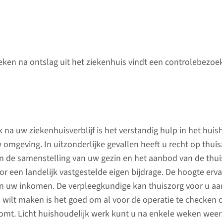
ken na ontslag uit het ziekenhuis vindt een controlebezoe
Behandeling
Comple
 na uw ziekenhuisverblijf is het verstandig hulp in het hui
Anesthesie
omgeving. In uitzonderlijke gevallen heeft u recht op thuisz
We onder
an de samenstelling van uw gezin en het aanbod van de thui
Als u naar het Radboudumc
behandel
or een landelijk vastgestelde eigen bijdrage. De hoogte erva
komt voor een operatie dan
goedaard
an uw inkomen. De verpleegkundige kan thuiszorg voor u aa
krijgt u te maken met
gynaecol
 wilt maken is het goed om al voor de operatie te checken o
anesthesie (verdoving of
zoals
mt. Licht huishoudelijk werk kunt u na enkele weken weer
narcose). Ook voor andere
bekkenb