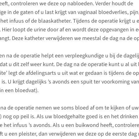
eft, controleren we deze op nabloeden. Verder houdt de
jderen we de baarmoeder, eventueel
Afdeling 
e in de gaten of u last krijgt van vaginaal bloedverlies, pijn
baarmoederoperatie kan nodig zijn bij
en Palli
 het infuus of de blaaskatheter. Tijdens de operatie krijgt u 
 in de menstruatie, verzakking van de
. Hier loopt de urine door af en wordt deze opgevangen in e
024-36
adaardige aandoeningen.
ngt. Deze katheter verwijderen we meestal de dag na de op
en na de operatie helpt een verpleegkundige u bij de dageli
dat u dit zelf weer kunt. De dag na de operatie kunt u al ui
site’ legt de afdelingsarts u uit wat er gedaan is tijdens de o
is. U krijgt dagelijks ’s avonds een spuit ter voorkoming v
in een bloedvat).
 de behandeling
 na de operatie nemen we soms bloed af om te kijken of u
 nog op peil is. Als uw bloedgehalte goed is en het drinken
Voor de behandeling
De beh
e het infuus ’s avonds. Als u een buikwond heeft, controle
ft u een pleister, dan verwijderen we deze op de eerste dag
Voor de opname kunnen op de
Afhankeli