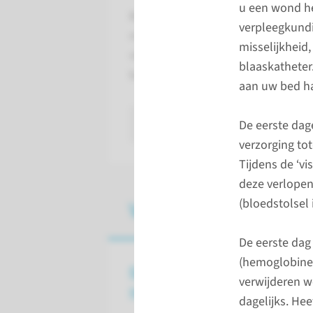
u een wond he
Bij een baarmoederoperatie verwi
verpleegkundig
met eierstokken en eileiders. Een 
misselijkheid,
vleesbomen (myomen), stoornissen
blaaskatheter
baarmoeder, endometriose of kwa
aan uw bed ha
lees meer
De eerste dag
verzorging tot
Tijdens de ‘vi
deze verlopen 
(bloedstolsel 
Voor, tijdens en na
De eerste dag
(hemoglobine)
Gevolgen baarmoeder­­
verwijderen w
verwijdering
dagelijks. Hee