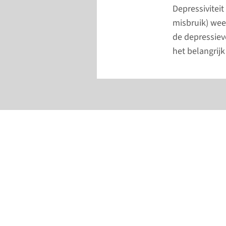
Depressivitei
misbruik) wee
de depressieve
het belangrijk