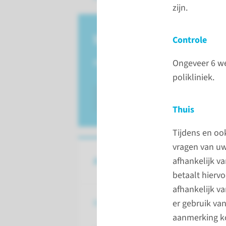
zijn.
Veelgestelde vragen
Controle
Bekijk hier de antwoorden.
Ongeveer 6 we
polikliniek.
lees meer
Thuis
Tijdens en ook
vragen van uw 
Aandoeningen
afhankelijk v
betaalt hiervo
afhankelijk v
Baarmoederkanker
er gebruik van
aanmerking ko