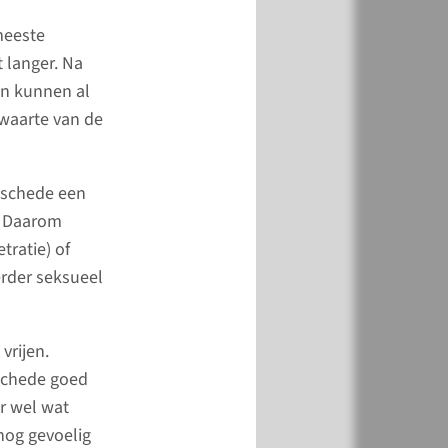
jkse verzorging.
 meeste
 verblijft u 2 dagen in
t langer. Na
nhuis. Ongeveer 6
en kunnen al
 ontslag vindt een
zwaarte van de
ezoek plaats. Het is
g om hulp bij het
en te vragen aan uw
e schede een
.
t. Daarom
tratie) of
meer
rder seksueel
vrijen.
 schede goed
r wel wat
nog gevoelig