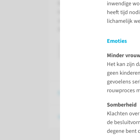
Baarmoederkanker is een
inwendige wo
kwaadaardig gezwel in het
heeft tijd nod
slijmvlies van de baarmoeder.
lichamelijk we
Dit gezwel heet een tumor.
Emoties
naar de aandoening
Minder vrouw
Het kan zijn 
geen kinderen
gevoelens ser
rouwproces me
Endometriose
Somberheid
Klachten over 
Vleesbomen
de besluitvorm
degene bent d