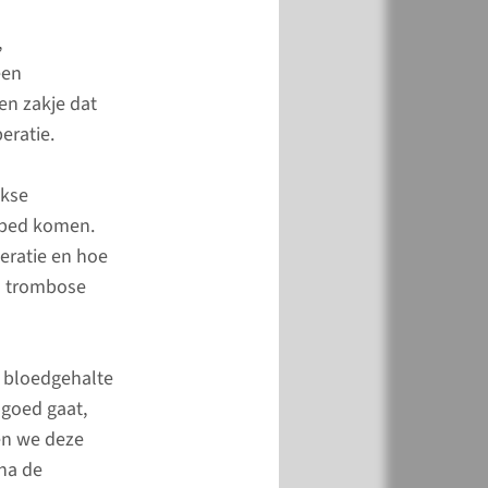
Anesthesiologie, Pijn
,
atieve Geneeskunde
een
en zakje dat
5 57 55
eratie.
jkse
t bed komen.
peratie en hoe
an trombose
w bloedgehalte
 goed gaat,
andeling
ren we deze
 na de
jk van welk type