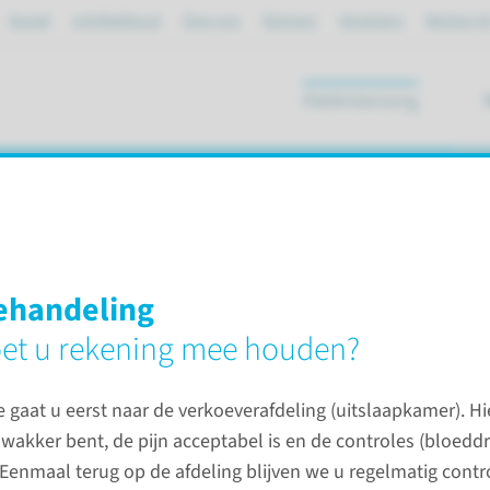
Spoed
mijnRadboud
Over ons
Partners
Verwijzers
Werken bi
Patiëntenzorg
ik
ie
ehandeling
et u rekening mee houden?
rmoederoperatie
 gaat u eerst naar de verkoeverafdeling (uitslaapkamer). Hier
 wakker bent, de pijn acceptabel is en de controles (bloedd
ie
Contac
 Eenmaal terug op de afdeling blijven we u regelmatig contr