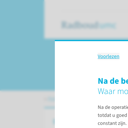
Voorlezen
Behandeling
Baarmoeder­operat
Na de b
Waar mo
Patiëntenzorg
Behandelingen
Baa
Na de operatie
totdat u goed
Over een baarmoederoperat
constant zijn.