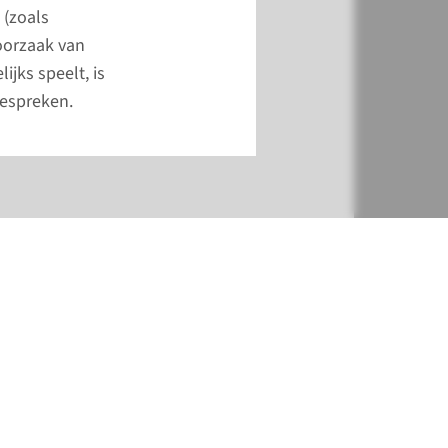
 (zoals
 oorzaak van
ijks speelt, is
bespreken.