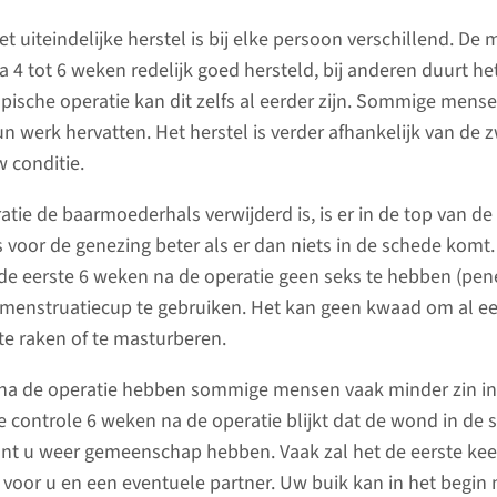
de dageli
t uiteindelijke herstel is bij elke persoon verschillend. De
Gemiddeld
Uw afspraak
 4 tot 6 weken redelijk goed hersteld, bij anderen duurt he
het zieke
bij het Radboudumc
pische operatie kan dit zelfs al eerder zijn. Sommige mens
weken na
n werk hervatten. Het herstel is verder afhankelijk van de 
controleb
Heeft u binnenkort een
w conditie.
verstandi
afspraak in het Radboudumc?
huishoud
Op deze pagina vindt u alles
ratie de baarmoederhals verwijderd is, is er in de top van d
omgeving
wat u moet weten over uw
is voor de genezing beter als er dan niets in de schede kom
afspraak in ons ziekenhuis.
de eerste 6 weken na de operatie geen seks te hebben (pene
lees 
enstruatiecup te gebruiken. Het kan geen kwaad om al ee
e raken of te masturberen.
naar pagina
d na de operatie hebben sommige mensen vaak minder zin in 
e controle 6 weken na de operatie blijkt dat de wond in de
unt u weer gemeenschap hebben. Vaak zal het de eerste kee
 voor u en een eventuele partner. Uw buik kan in het begin 