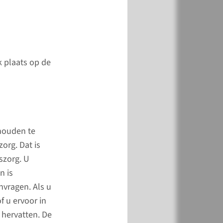
k plaats op de
xe gynaecologie
shouden te
org. Dat is
zoeken en
szorg. U
en patiënten met
n is
ige (benigne)
nvragen. Als u
ogische problemen,
f u ervoor in
 hervatten. De
odemproblemen,