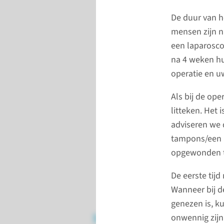
De duur van he
mensen zijn na
een laparosco
na 4 weken hu
operatie en u
Als bij de ope
litteken. Het 
adviseren we 
tampons/een m
opgewonden t
De eerste tij
Wanneer bij d
genezen is, k
Meer informatie
onwennig zijn