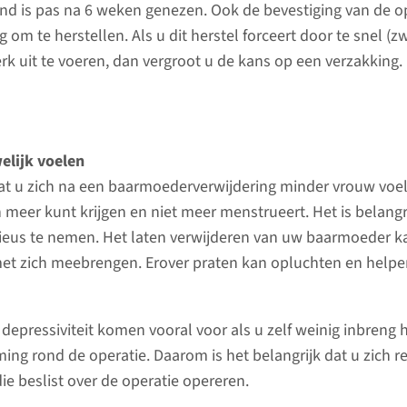
nd is pas na 6 weken genezen. Ook de bevestiging van de
ingrepen, zoals een
endometr
ig om te herstellen. Als u dit herstel forceert door te snel (z
behandeling of onderzoek, is
bekkenbo
rk uit te voeren, dan vergroot u de kans op een verzakking.
anesthesie soms nodig.
met aan
Anesthesie zorgt ervoor dat u
gynaecolo
tijdens de behandeling geen
pijn heeft.
elijk voelen
naar 
dat u zich na een baarmoederverwijdering minder vrouw voe
 meer kunt krijgen en niet meer menstrueert. Het is belangr
naar pagina
ieus te nemen. Het laten verwijderen van uw baarmoeder k
t zich meebrengen. Erover praten kan opluchten en helpe
depressiviteit komen vooral voor als u zelf weinig inbreng 
ing rond de operatie. Daarom is het belangrijk dat u zich re
ie beslist over de operatie opereren.