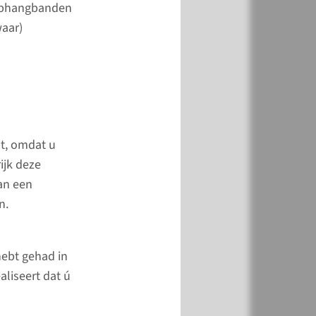
 ophangbanden
iose, verzakking,
waar)
dempijn en kinderen
geboren
gische afwijkingen.
pagina
lt, omdat u
ijk deze
an een
n.
hebt gehad in
aliseert dat ú