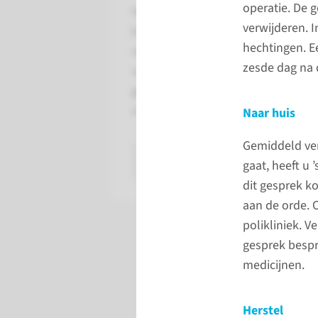
operatie. De 
Verwijdering van de
verwijderen. 
baarmoeder heeft naast
hechtingen. E
vermindering of verdwijning
zesde dag na 
van uw klachten nog andere
gevolgen. Hieronder volgen de
mogelijke gevolgen.
Naar huis
Gemiddeld verb
lees meer
gaat, heeft u
dit gesprek k
aan de orde. 
polikliniek. V
gesprek bespr
medicijnen.
Herstel