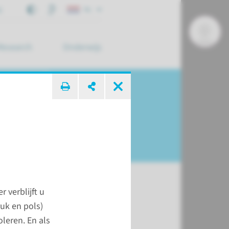
j
NL
Research
Onderwijs
 zoek ...
 verblijft u
ruk en pols)
t
oleren. En als