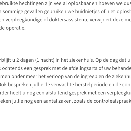
gebruikte hechtingen zijn veelal oplosbaar en hoeven we dus
polikliniek nog enkele
baarmoed
In sommige gevallen gebruiken we huidnietjes of niet-oplos
onderzoeken plaatsvinden,
verrichte
en verpleegkundige of doktersassistente verwijdert deze m
zoals bloedonderzoek en een
tot 3 uur
de operatie.
hartfilmpje of
krijgt u 
elektrocardiogram (ECG).
lees 
lees meer
lijft u 2 dagen (1 nacht) in het ziekenhuis. Op de dag dat u
 ’s ochtends een gesprek met de afdelingsarts of uw behande
omen onder meer het verloop van de ingreep en de zieken
Ook bespreken jullie de verwachte herstelperiode en de con
Na de b
erder heeft u nog een afsluitend gesprek met een verpleegku
Waar mo
eken jullie nog een aantal zaken, zoals de controleafspraa
mee ho
De eerste
helpt een