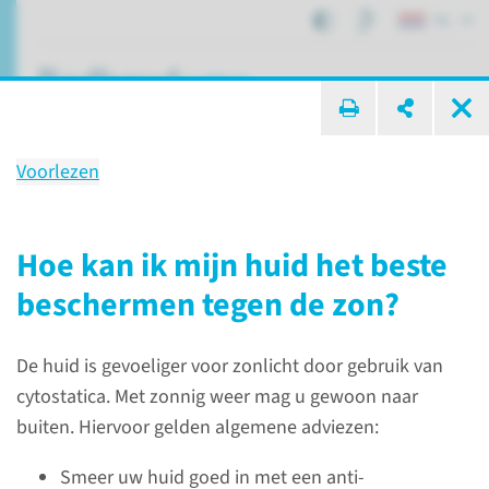
NL
ik zoek ...
Voorlezen
Veelgestelde vragen
Hoe kan ik mijn huid het beste
beschermen tegen de zon?
Patiëntenzorg
Chemotherapie
Veelgestelde vragen
De huid is gevoeliger voor zonlicht door gebruik van
cytostatica. Met zonnig weer mag u gewoon naar
buiten. Hiervoor gelden algemene adviezen:
Smeer uw huid goed in met een anti-