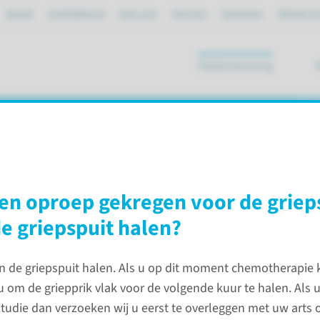
Spoed
mijnRadboud
Over ons
Partners
Verwijzers
Werken bi
Patiëntenzorg
ik
gen
een oproep gekregen voor de griep
Veelgestelde vragen
de griepspuit halen?
de griepspuit halen. Als u op dit moment chemotherapie kr
Over
 u om de griepprik vlak voor de volgende kuur te halen. Als
plannin
studie dan verzoeken wij u eerst te overleggen met uw arts 