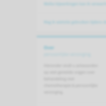
Welke bijwerkingen kan ik verwach
Mag ik wietolie gebruiken tijdens 
Over
persoonlijke verzorging
Hieronder vindt u antwoorden
op veel gestelde vragen over
behandeling met
chemotherapie & persoonlijke
verzorging.