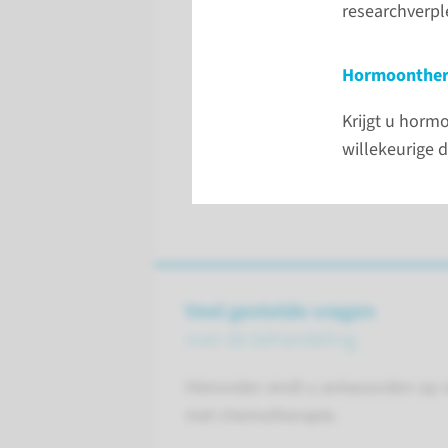
researchverpl
Hormoonthera
Krijgt u horm
willekeurige d
Veel gestelde vragen
over de behandeling
Hieronder vindt u antwoorden op v
met chemotherapie.