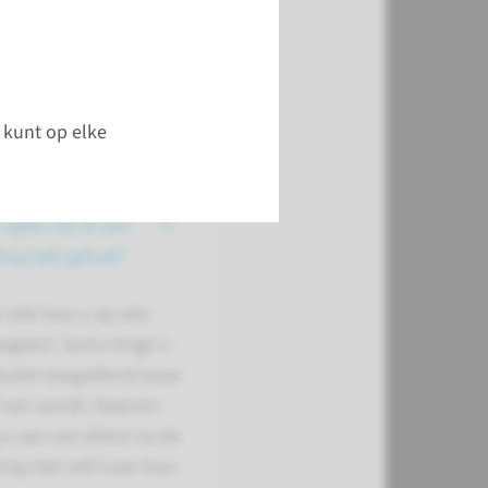
r vindt u antwoorden
estelde vragen over
aken en planning van
deling.
 kunt op elke
lf met de auto
 rijden als ik een
ing heb gehad?
 niet hoe u op een
ageert. Soms krijgt u
catie toegediend waar
f van wordt. Daarom
 u aan om direct na de
ng niet zelf naar huis