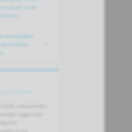
 om op een ander
te komen?
de bezoektijden
ling medische
e?
se activiteiten
r vindt u antwoorden
estelde vragen over
ing met
rapie en uw