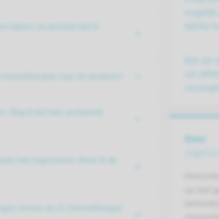
mogelijk
tijdstip 
en tijdens de periode dat ik
Wat zijn 
van afde
 chemotherapie naar de tandarts?
oncologi
n. Mag ik bij haar op bezoek
Over
dagelijk
ijnen heb ingenomen. Moet ik de
Hieronde
op veel g
behandel
ingen nemen als ik chemotherapie
chemothe