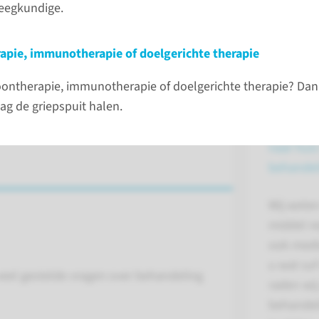
eegkundige.
Hieronde
op veel g
uw afspr
pie, immunotherapie of doelgerichte therapie
de behan
oontherapie, immunotherapie of doelgerichte therapie? Dan
ag de griepspuit halen.
Mag ik ze
naar huis
behandel
Wij weten
middel re
ook medi
u wat su
eel gestelde vragen over behandeling
raden wij
behandeli