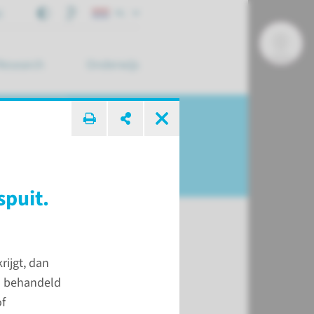
j
NL
Research
Onderwijs
 zoek ...
spuit.
ijgt, dan
 u behandeld
g & afspraken
of