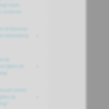
ing? (zoals
 C, kurkuma)
aar de bioscoop
der behandeling
ar de
ol tijdens de
ing?
ksueel contact
ijdens de
ing?