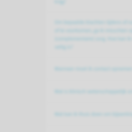
krijg?
Om bepaalde klachten tijdens of n
of te voorkomen, ga ik misschien 
(complementaire) zorg. Hoe kan i
veilig is?
Wanneer moet ik contact opnemen
Wat is klinisch wetenschappelijk 
Wat kan ik thuis doen om bijwerki