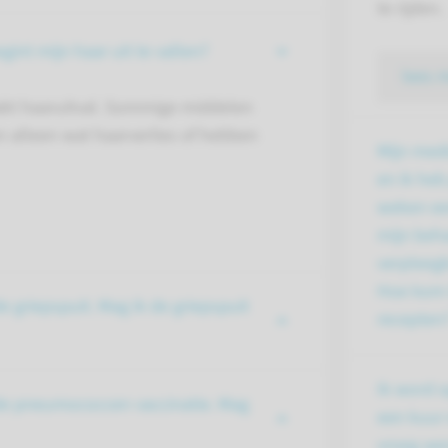
te rijden.
int mijn haar uit te vallen?
lees 
akt haaruitval. Sommige middelen
 alleen wat haarverlies of hebben
Mijn medi
en ik heb
weken ee
mijn beh
verpleegk
Hoe kom 
 griepspuit. Mag ik de griepspuit
recepten
Ik word 
de pneumococcen vaccinatie. Mag
een kuur
vroeg aan