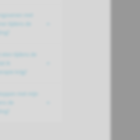
ongzoenen met
ner tijdens de
ing?
t eten tijdens de
at ik
rapie krijg?
stoppen met mijn
ens de
ing?