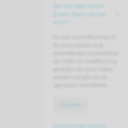
Mijn haar begint weer te
groeien. Mag ik mijn haar
verven?
Uw haar en hoofdhuid kan in
de eerste periode na de
chemotherapie nog kwetsbaar
zijn. Indien uw hoofdhuid nog
gevoelig is dan kunt u beter
wachten met gebruik van
‘agressieve’ verfmiddelen.
lees meer
Hoe kan ik mijn huid het