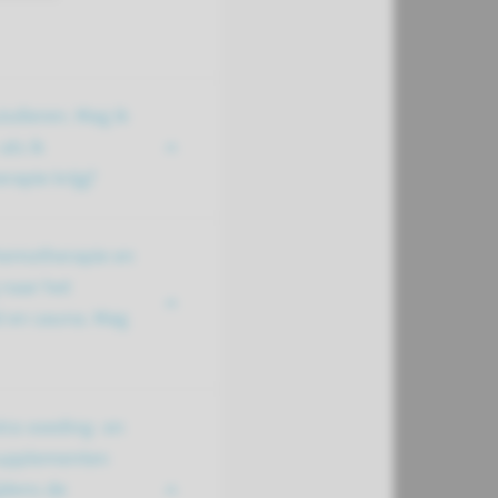
isdieren. Mag ik
als ik
rapie krijg?
chemotherapie en
 naar het
en sauna. Mag
tra voeding- en
supplementen
jdens de