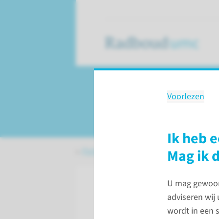
Voorlezen
Veelgestelde vra
Ik heb 
Patiëntenzorg
Chemotherapie
Mag ik 
U mag gewoon 
adviseren wij
wordt in een 