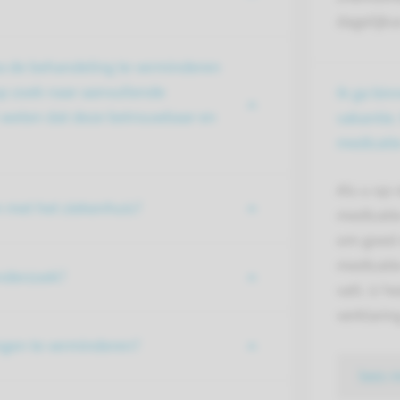
dagelijkse
a de behandeling te verminderen
op zoek naar aanvullende
Ik ga bin
k weten dat deze betrouwbaar en
vakantie.
medicat
Als u op 
 met het ziekenhuis?
medicatie
om goed 
medicati
onderzoek?
valt. U h
verklarin
ngen te verminderen?
lees 