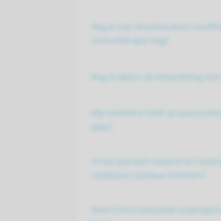
Mag ik mijn (klein)kinderen knuffel
chemotherapie krijg?
Mag ik tijdens de behandeling met
Mijn kleinkind heeft de waterpokke
gaan?
Ik heb gebraakt nadat ik de medic
medicijnen opnieuw innemen?
Moet ik thuis bepaalde maatregel