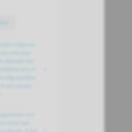
meer
catie is bijna op
 pas over paar
n afspraak met
andelend arts of
undig specialist.
ik aan nieuwe
?
opgenomen voor
 en moet heel
wezig zijn. Is het