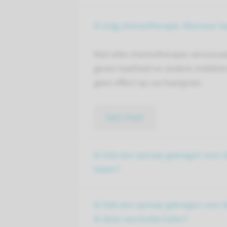
Ik krijg chemotherapie. Wanneer beg
Niet elke chemotherapie veroorza
geven kaalheid en andere middelen
geen effect op uw haargroei.
lees meer
Ik heb een oproep gekregen voor de
halen?
Ik heb een oproep gekregen voor 
ik deze vaccinatie halen?