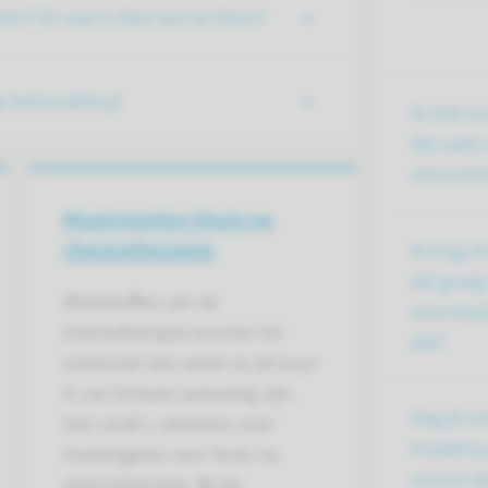
ten? En wat is daar aan te doen?
de behandeling?
Ik heb hu
die aaien 
chemothe
Maatregelen thuis na
chemotherapie
Ik krijg 
wil graag
Afvalstoffen van de
zwembad 
chemotherapie kunnen tot
dat?
maximaal een week na de kuur
in uw lichaam aanwezig zijn.
Mag ik ex
Hier vindt u adviezen over
kruiden
maatregelen voor thuis na
nemen ti
chemotherapie. Bij de