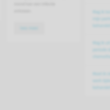
mond kan een infectie
ontstaan.
Mag ik t
mijn part
behandel
lees meer
Mag ik ui
periode d
chemothe
Moet ik 
werk tijd
behandel