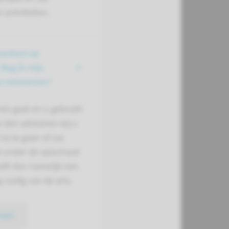
 activiteiten.
nenkort op
 Mag ik mijn
ie meenemen?
reis gaat en u gebruikt
 dan adviseren wij u
na te gaan of uw
e onder de opiumwet
eeft dan namelijk een
g nodig van de arts.
meer