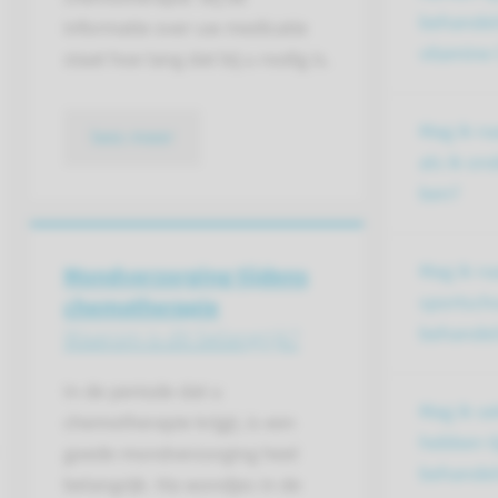
behandel
informatie over uw medicatie
vitamine
staat hoe lang dat bij u nodig is.
Mag ik n
lees meer
als ik on
ben?
Mag ik na
Mondverzorging tijdens
sportscho
chemotherapie
behandel
Waarom is dit belangrijk?
In de periode dat u
Mag ik se
chemotherapie krijgt, is een
hebben t
goede mondverzorging heel
behandel
belangrijk. Via wondjes in de