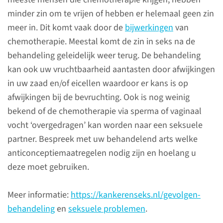
minder zin om te vrijen of hebben er helemaal geen zin
meer in. Dit komt vaak door de
bijwerkingen
van
chemotherapie. Meestal komt de zin in seks na de
behandeling geleidelijk weer terug. De behandeling
Veel gestelde vragen
kan ook uw vruchtbaarheid aantasten door afwijkingen
over de behandeling
in uw zaad en/of eicellen waardoor er kans is op
Hieronder vindt u antwoorden
afwijkingen bij de bevruchting. Ook is nog weinig
op veel gestelde vragen over
bekend of de chemotherapie via sperma of vaginaal
behandeling met
vocht ‘overgedragen’ kan worden naar een seksuele
chemotherapie.
partner. Bespreek met uw behandelend arts welke
anticonceptiemaatregelen nodig zijn en hoelang u
deze moet gebruiken.
Ik krijg chemotherapie.
Wanneer begint mijn haar
Meer informatie:
https://kankerenseks.nl/gevolgen-
uit te vallen?
behandeling
en
seksuele problemen
.