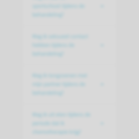
sportschool tijdens de
behandeling?
Mag ik seksueel contact
hebben tijdens de
behandeling?
Mag ik tongzoenen met
mijn partner tijdens de
behandeling?
Mag ik uit eten tijdens de
periode dat ik
chemotherapie krijg?