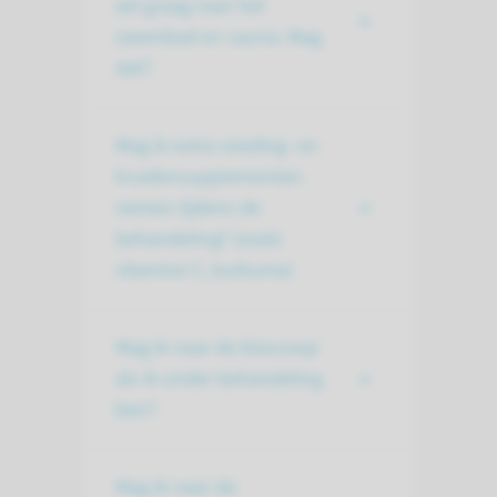
wil graag naar het
zwembad en sauna. Mag
dat?
Mag ik extra voeding- en
kruidensupplementen
nemen tijdens de
behandeling? (zoals
vitamine C, kurkuma)
Mag ik naar de bioscoop
als ik onder behandeling
ben?
Mag ik naar de