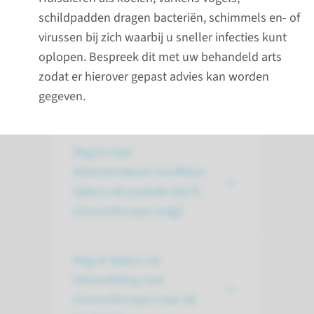
schildpadden dragen bacteriën, schimmels en- of
Ik heb een oproep
virussen bij zich waarbij u sneller infecties kunt
gekregen voor de
oplopen. Bespreek dit met uw behandeld arts
pneumococcen vaccinatie.
zodat er hierover gepast advies kan worden
Mag ik deze vaccinatie
gegeven.
halen?
Mag ik mijn
(klein)kinderen knuffelen
tijdens de periode dat ik
chemotherapie krijg?
Mag ik tijdens de
behandeling met
chemotherapie naar de