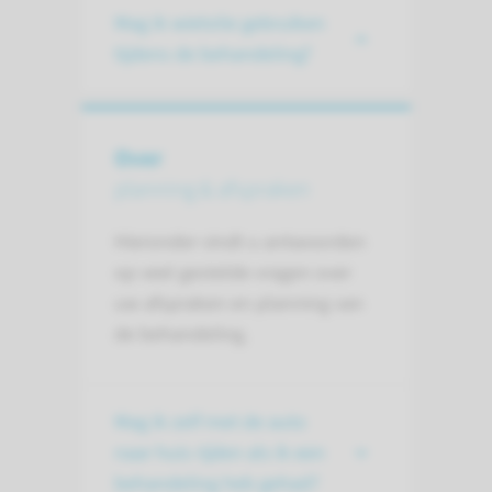
Mag ik wietolie gebruiken
tijdens de behandeling?
Over
planning & afspraken
Hieronder vindt u antwoorden
op veel gestelde vragen over
uw afspraken en planning van
de behandeling.
Mag ik zelf met de auto
naar huis rijden als ik een
behandeling heb gehad?