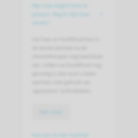
Mijn haar begint weer te
groeien. Mag ik mijn haar
verven?
Uw haar en hoofdhuid kan in
de eerste periode na de
chemotherapie nog kwetsbaar
zijn. Indien uw hoofdhuid nog
gevoelig is dan kunt u beter
wachten met gebruik van
‘agressieve’ verfmiddelen.
lees meer
Hoe kan ik mijn huid het