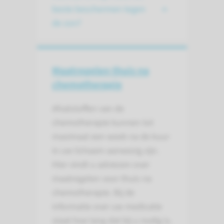
beste beschermen tegen
de zon?
Maatregelen thuis na
chemotherapie
Afvalstoffen van de
chemotherapie kunnen tot
maximaal een week na de kuur
in uw lichaam aanwezig zijn.
Hier vindt u adviezen over
maatregelen voor thuis na
chemotherapie. Bij de
informatie over uw medicatie
staat hoe lang dat bij u nodig is.