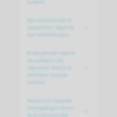
tandarts?
Mijn kleinkind heeft de
waterpokken. Mag ik bij
haar op bezoek gaan?
Ik heb gebraakt nadat ik
de medicijnen heb
ingenomen. Moet ik de
medicijnen opnieuw
innemen?
Moet ik thuis bepaalde
maatregelingen nemen
als ik chemotherapie