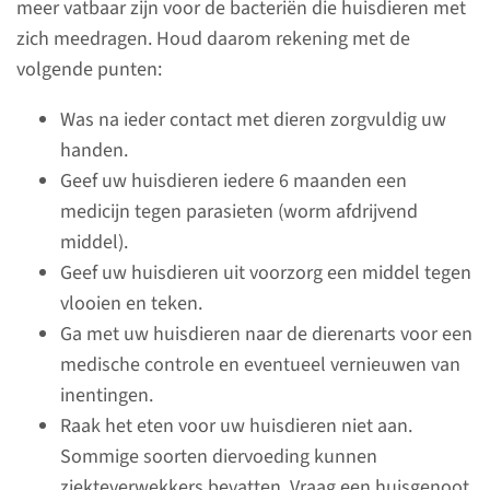
meer vatbaar zijn voor de bacteriën die huisdieren met
zich meedragen. Houd daarom rekening met de
volgende punten:
Was na ieder contact met dieren zorgvuldig uw
Veel gestelde vragen
handen.
over de behandeling
Geef uw huisdieren iedere 6 maanden een
medicijn tegen parasieten (worm afdrijvend
Hieronder vindt u antwoorden
middel).
op veel gestelde vragen over
Geef uw huisdieren uit voorzorg een middel tegen
behandeling met
vlooien en teken.
chemotherapie.
Ga met uw huisdieren naar de dierenarts voor een
medische controle en eventueel vernieuwen van
Ik krijg chemotherapie.
inentingen.
Wanneer begint mijn haar
Raak het eten voor uw huisdieren niet aan.
uit te vallen?
Sommige soorten diervoeding kunnen
ziekteverwekkers bevatten. Vraag een huisgenoot