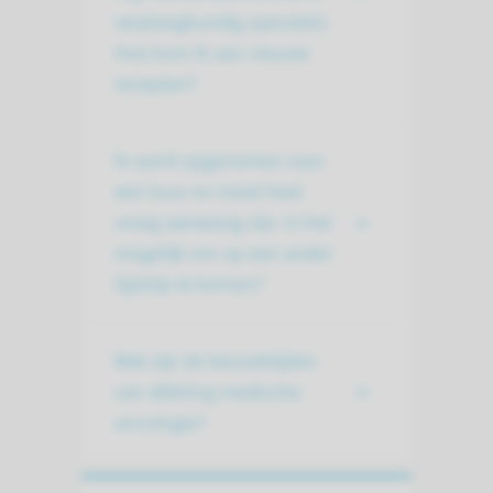
verpleegkundig specialist.
Hoe kom ik aan nieuwe
recepten?
Ik word opgenomen voor
een kuur en moet heel
vroeg aanwezig zijn. Is het
mogelijk om op een ander
tijdstip te komen?
Wat zijn de bezoektijden
van afdeling medische
oncologie?