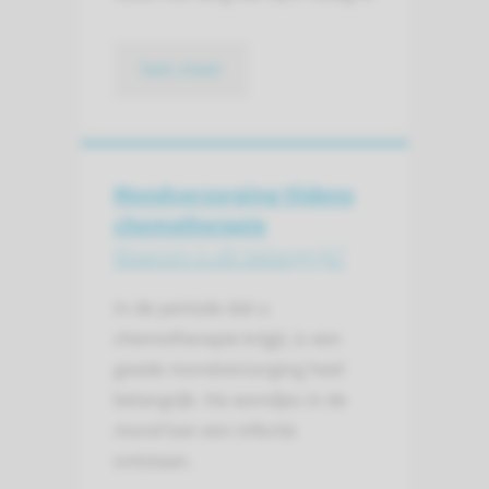
lees meer
Mondverzorging tijdens
chemotherapie
Waarom is dit belangrijk?
In de periode dat u
chemotherapie krijgt, is een
goede mondverzorging heel
belangrijk. Via wondjes in de
mond kan een infectie
ontstaan.