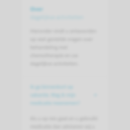
Over
dagelijkse activiteiten
Hieronder vindt u antwoorden
op veel gestelde vragen over
behandeling met
chemotherapie en uw
dagelijkse activiteiten.
Ik ga binnenkort op
vakantie. Mag ik mijn
medicatie meenemen?
Als u op reis gaat en u gebruikt
medicatie dan adviseren wij u