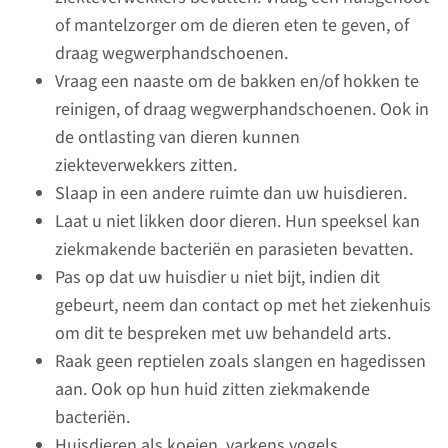
Niet elke chemotherapie
of mantelzorger om de dieren eten te geven, of
veroorzaakt haaruitval.
draag wegwerphandschoenen.
Sommige middelen geven
Vraag een naaste om de bakken en/of hokken te
kaalheid en andere middelen
reinigen, of draag wegwerphandschoenen. Ook in
alleen wat haarverlies of
de ontlasting van dieren kunnen
hebben geen effect op uw
ziekteverwekkers zitten.
haargroei.
Slaap in een andere ruimte dan uw huisdieren.
Laat u niet likken door dieren. Hun speeksel kan
ziekmakende bacteriën en parasieten bevatten.
lees meer
Pas op dat uw huisdier u niet bijt, indien dit
gebeurt, neem dan contact op met het ziekenhuis
Ik heb een oproep
om dit te bespreken met uw behandeld arts.
gekregen voor de
Raak geen reptielen zoals slangen en hagedissen
griepspuit. Mag ik de
aan. Ook op hun huid zitten ziekmakende
griepspuit halen?
bacteriën.
Huisdieren als koeien, varkens vogels,