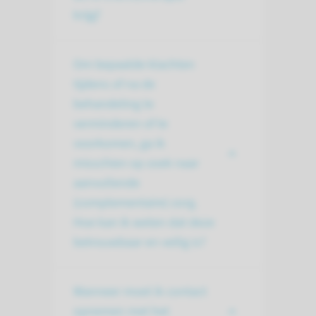
krijg?
Om bepaalde klachten
tijdens of na de
behandeling te
verminderen of te
voorkomen, ga ik
misschien op zoek naar
aanvullende
(complementaire) zorg.
Hoe kan ik weten dat deze
betrouwbaar en veilig is?
Wanneer moet ik contact
opnemen met het