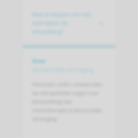
Moet ik stoppen met mijn
werk tijdens de
behandeling?
Over
persoonlijke verzorging
Hieronder vindt u antwoorden
op veel gestelde vragen over
behandeling met
chemotherapie & persoonlijke
verzorging.