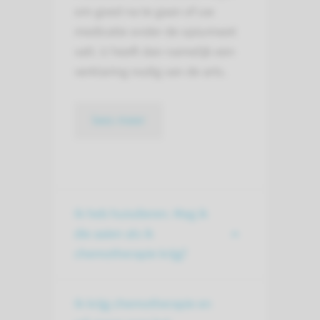
om goed na te gaan of uw
medicatie onder de opiumwet
valt. U heeft dan namelijk een
verklaring nodig van de arts.
lees meer
Ik heb huisdieren. Mag ik
die aaien als ik
chemotherapie krijg?
Ik krijg chemotherapie en