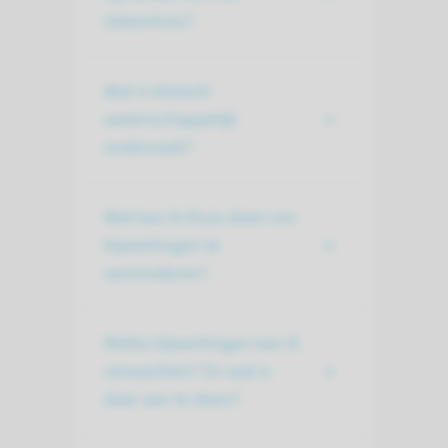
ziekenhuis?
Wat is klinisch
wetenschappelijk
onderzoek?
Wat kan ik thuis doen om
bijwerkingen te
verminderen?
Welke bijwerkingen kan ik
verwachten? En wat is
daar aan te doen?