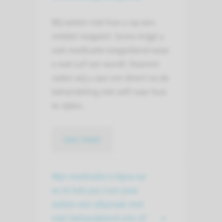
Wij weten niet hoe u op een
middel reageert. Soms krijgt u
ook medicatie toegediend waar
u wat suf van wordt. Daarom
raden wij u aan om direct na de
behandeling niet zelf naar huis
te rijden.
lees meer
Mijn medicatie is bijna op
en ik heb pas over paar
weken een afspraak met
mijn behandelend arts of