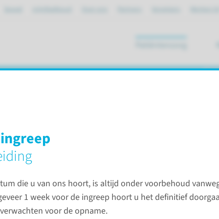
Spoed
mijnRadboud
Over ons
Partners
Verwijzers
Werken bi
Patiëntenzorg
ik
 ingreep
atie (CI)
De ingreep
iding
tum die u van ons hoort, is altijd onder voorbehoud vanwe
Advies v
geveer 1 week voor de ingreep hoort u het definitief doorga
 verwachten voor de opname.
Wij advi