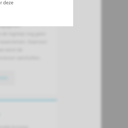
 de ingreep mag dit
r deze
r af. De instructie
wordt na de ingreep
egegeven.
a de ingreep nog geen
 waarnemen. Daarvoor
e eerst de
ocessor aansluiten.
meer
eratie kunnen