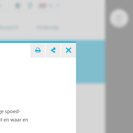
j
NL
Research
Onderwijs
 zoek ...
ge spoed­
accinaties bij CI
at en waar en
seren dringend mensen