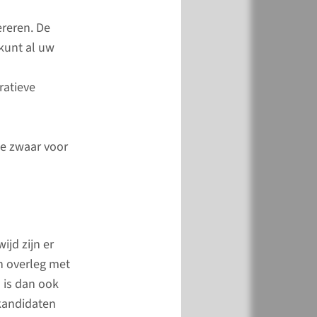
anmerking komen voor
ereren. De
eaire Implantatie (CI)
 kunt al uw
n verschillende
van
ratieve
esontsteking in te
en.
te zwaar voor
meer
ijd zijn er
ngreep
n overleg met
ratie heeft u een
 is dan ook
om uw hoofd. Enkele
-kandidaten