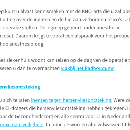
u zal opereren, krijgt u uitleg over de
die in a
ep kunt u alvast kennismaken met de KNO-arts die u zal op
 stellen.
een Cochl
 uitleg over de ingreep en de hieraan verbonden risico's. U
zich tege
e operatie stellen. De ingreep gebeurt onder anesthesie
vormen 
rcose). Daarom krijgt u vooraf een afspraak voor het preope
hersenvli
 de anesthesioloog.
laten ent
 het ziekenhuis woont kan reizen op de dag van de operatie 
lees 
viseren u dan te overnachten
vlakbij het Radboudumc
.
De ingreep
Wat kunt u verwachten?
senvliesontsteking
In een holte in uw schedel
bedden we het implantaat
u zich te laten
inenten tegen hersenvliesontsteking
. Wereldw
Na de i
zoveel mogelijk in. Het snoertje
le CI-dragers die hersenvliesontsteking hebben gekregen. I
met elektroden plaatsen we in
Na de ope
voor de Gezondheidszorg en alle centra voor CI in Nederland
het slakkenhuis. De ingreep
verband 
maximale veiligheid
. In principe worden alle volwassen CI