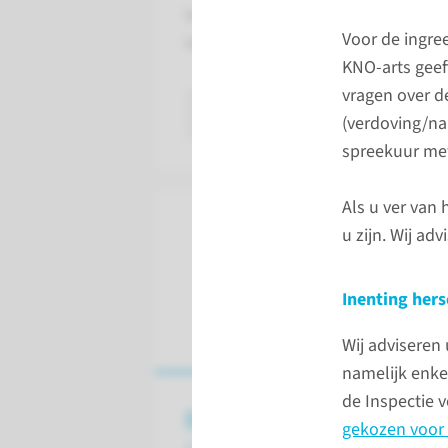
In een gesprek met de KNO-arts die 
Voor de ingre
ingreep. U kunt hierin al uw vragen
KNO-arts geeft
vragen over d
lees meer
(verdoving/na
spreekuur met
Als u ver van
u zijn. Wij ad
Inenting her
Wij adviseren 
namelijk enke
de Inspectie 
Behandeling
gekozen voor 
Anesthesie