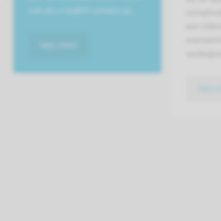
ook als u twijfelt contact op.
complicat
een infect
evenwich
lees meer
verdwijne
lees 