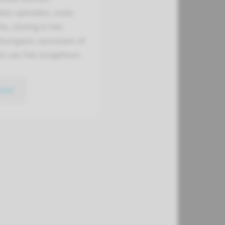
ies optreden, zoals
ie, storing in het
tsorgaan, oorsuizen of
n van het restgehoor.
meer