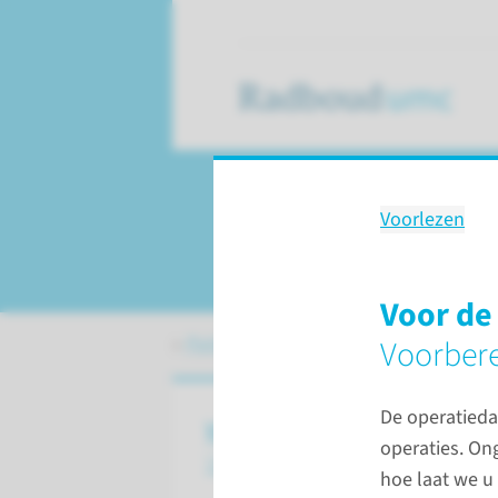
Voorlezen
De ingreep
Voor de
Patiëntenzorg
Cochleaire implant
Voorbere
De operatieda
Voor de ingreep
operaties. On
Voorbereiding
hoe laat we u