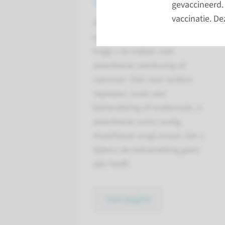
gevaccineerd.
vaccinatie. De
Als u naar het Radboudumc
komt voor een operatie dan
krijgt u te maken met
anesthesie (verdoving of
narcose). Ook voor andere
ingrepen, zoals een
behandeling of onderzoek, is
anesthesie soms nodig.
Anesthesie zorgt ervoor dat u
tijdens de behandeling geen
pijn heeft.
naar pagina