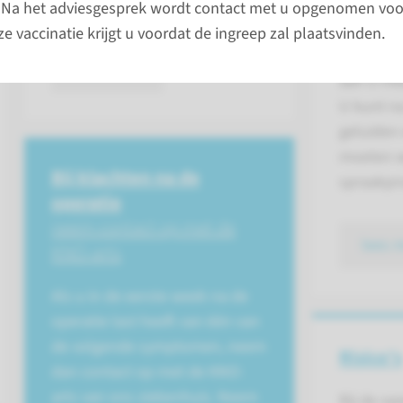
duurt 2 tot 2,5 uur.
dagen na
 Na het adviesgesprek wordt contact met u opgenomen voo
verband e
ze vaccinatie krijgt u voordat de ingreep zal plaatsvinden.
hiervoor 
lees meer
aan u me
U kunt n
geluiden
moeten w
Bij klachten na de
spraakpr
operatie
neem contact op met de
lees 
KNO-arts
Als u in de eerste week na de
operatie last heeft van één van
de volgende symptomen, neem
Risico's
dan contact op met de KNO-
arts van ons ziekenhuis. Neem
Bij de op