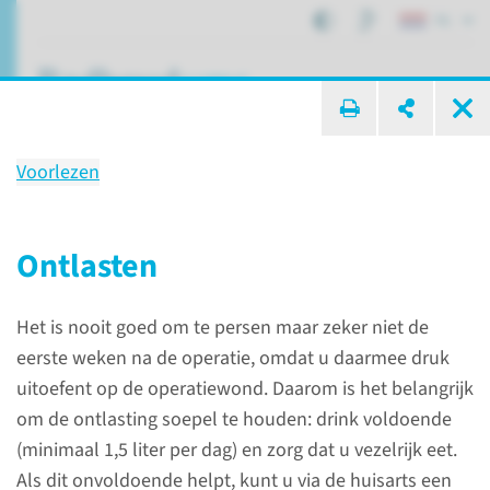
NL
ik zoek ...
Voorlezen
Behandeling
Darmvaginaplastiek
Ontlasten
Het is nooit goed om te persen maar zeker niet de
Patiëntenzorg
Behandelingen
Darmvaginaplastiek
eerste weken na de operatie, omdat u daarmee druk
uitoefent op de operatiewond. Daarom is het belangrijk
om de ontlasting soepel te houden: drink voldoende
(minimaal 1,5 liter per dag) en zorg dat u vezelrijk eet.
Als dit onvoldoende helpt, kunt u via de huisarts een