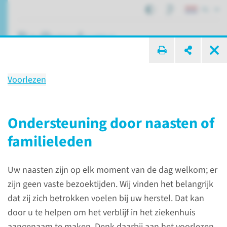
NL
ik zoek ...
Voorlezen
Behandeling
Ontwennen van de beademing
Ondersteuning door naasten of
familieleden
Patiëntenzorg
Behandelingen
Uw naasten zijn op elk moment van de dag welkom; er
Ontwennen van de beademing
zijn geen vaste bezoektijden. Wij vinden het belangrijk
dat zij zich betrokken voelen bij uw herstel. Dat kan
door u te helpen om het verblijf in het ziekenhuis
aangenaam te maken. Denk daarbij aan het voorlezen