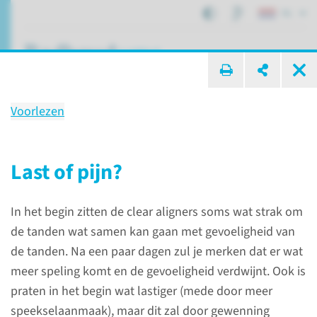
NL
ik zoek ...
Voorlezen
Behandeling
Tandstand corrigeren
Last of pijn?
In het begin zitten de clear aligners soms wat strak om
Patiëntenzorg
Behandelingen
Tandstand corrigeren
de tanden wat samen kan gaan met gevoeligheid van
de tanden. Na een paar dagen zul je merken dat er wat
meer speling komt en de gevoeligheid verdwijnt. Ook is
De behandeling
praten in het begin wat lastiger (mede door meer
speekselaanmaak), maar dit zal door gewenning
Er zijn drie mogelijke