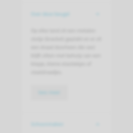
Over deze beugel
Op elke tand zit een metalen
slotje (bracket) geplakt en er zit
een draad doorheen die vast
blijft zitten met behulp van een
klepje, kleine elastiekjes of
staaldraadjes.
lees meer
Schoonmaken