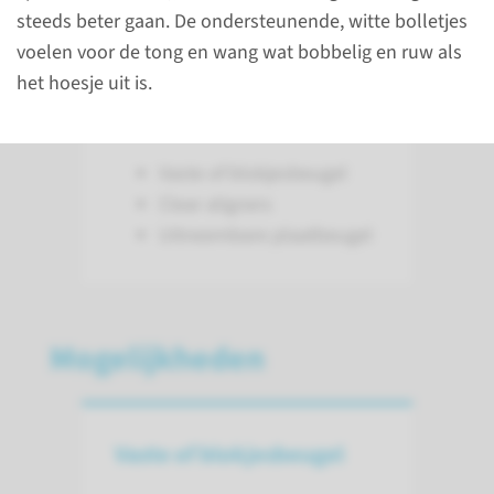
steeds beter gaan. De ondersteunende, witte bolletjes
behandelingen of
voelen voor de tong en wang wat bobbelig en ruw als
hulpmiddelen voor het
het hoesje uit is.
verbreden van de
boventandboog of bovenkaak:
Vaste of blokjesbeugel
Clear aligners
Uitneembare plaatbeugel
Mogelijkheden
Vaste of blokjesbeugel