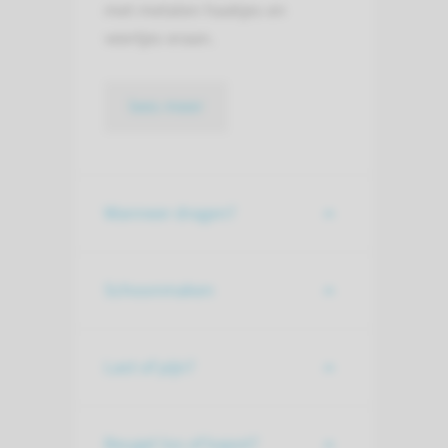
met metalen haakjes en
veertjes eraan.
lees meer
Wanneer dragen?
Schoonmaken
Last of pijn?
Beugel los of kapot?