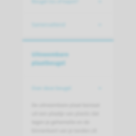
Beugel los of kapot?
Samenvattend
Uitneembare
plaatbeugel
Over deze beugel
De uitneembare plaat bestaat
uit een plaatje van plastic dat
tegen je gehemelte en de
binnenkant van je tanden zit