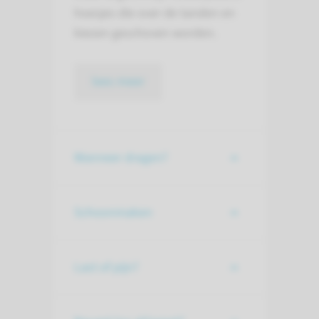
hoesjes die over de tanden en
kiezen geschoven worden.
lees meer
Wanneer dragen?
Schoonmaken
Last of pijn?