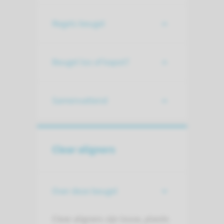
Regels beugel
Beugel los of kapot?
Samenvattend
Clear aligners
Over deze beugel
Clear aligners zijn losse, plastic