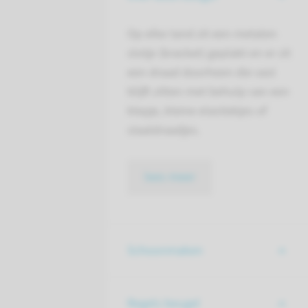
Op elke tand zit een metalen
slotje (bracket) geplakt en er zit
een draad doorheen die vast
blijft zitten met behulp van een
klepje, kleine elastiekjes of
staaldraadjes.
lees meer
Schoonmaken
Regels beugel