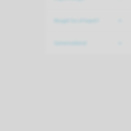
Beugel los of kapot?
Samenvattend