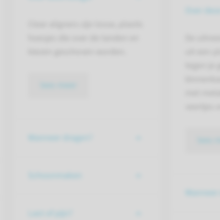
Over dez
Clear aligners zijn losse, plastic
hoesjes die over de tanden en
De uitne
kiezen geschoven worden.
uit een p
tegen je
binnenkan
lees meer
met meta
veertjes 
Wanneer dragen?
lees 
Schoonmaken
Wanneer 
Last of pijn?