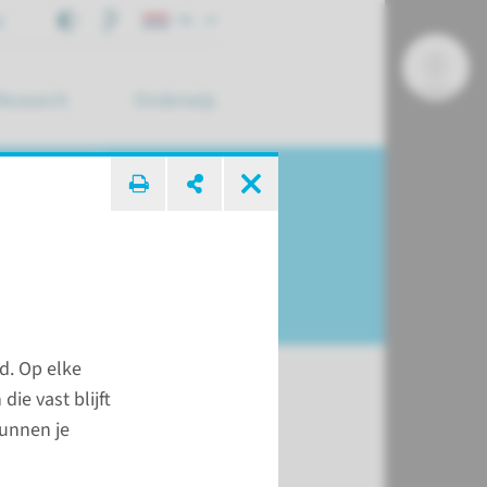
j
NL
Research
Onderwijs
 zoek ...
d. Op elke
ie vast blijft
kunnen je