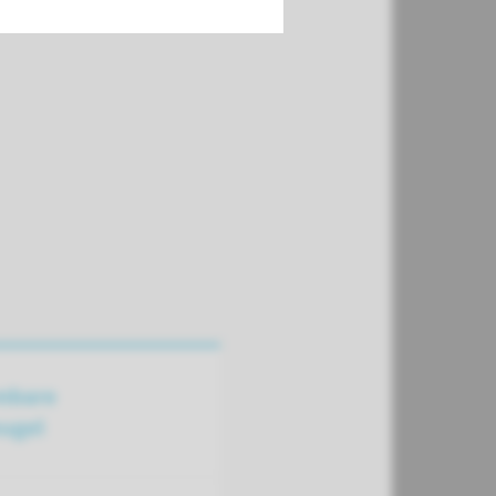
mbare
ugel