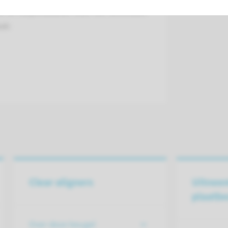
gen of hulpmiddelen voor het verbreden
ak:
Clear aligners
Uitnee
plaatbe
Over deze beugel