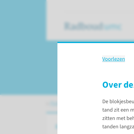
Voorlezen
Behandeling
Tandstand corriger
Over de
De blokjesbeu
Patiëntenzorg
Behandelingen
Tand
tand zit een m
zitten met beh
De behandeling
tanden langz