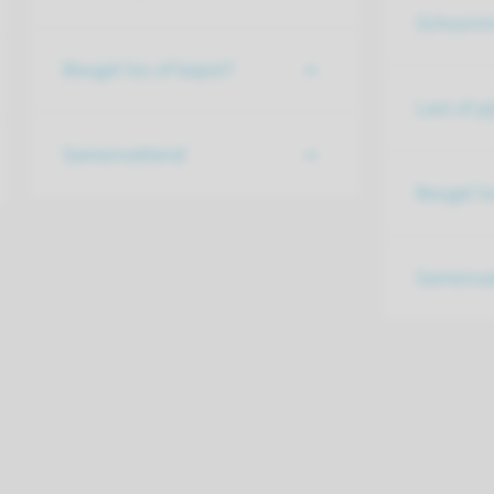
Schoonm
Beugel los of kapot?
Last of pi
Samenvattend
Beugel lo
Samenva