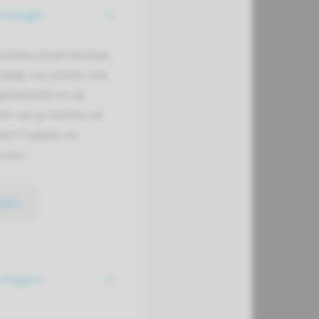
e beugel
embare plaat bestaat
laatje van plastic dat
 gehemelte en de
t van je tanden zit
len haakjes en
eraan.
meer
dragen?