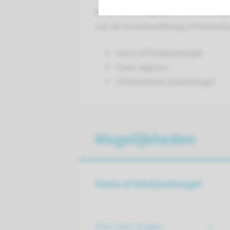
Er zijn drie mogelijke behandelin
van de boventandboog of bovenka
Vaste of blokjesbeugel
Clear aligners
Uitneembare plaatbeugel
Mogelijkheden
Vaste of blokjesbeugel
Over deze beugel