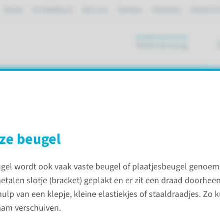
Spoed
mijnRadboud
Over ons
Partners
Verwijzers
Werken bi
Patiëntenzorg
ik
en
ze beugel
gel wordt ook vaak vaste beugel of plaatjesbeugel genoem
stand corrigeren
etalen slotje (bracket) geplakt en er zit een draad doorheen d
ulp van een klepje, kleine elastiekjes of staaldraadjes. Zo 
aam verschuiven.