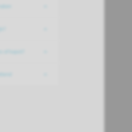
aken
jn?
s of kapot?
ttend