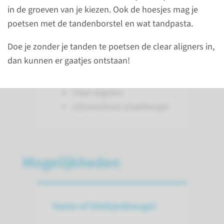
in de groeven van je kiezen. Ook de hoesjes mag je
behandelingen of
poetsen met de tandenborstel en wat tandpasta.
hulpmiddelen voor het
verbreden van de
Doe je zonder je tanden te poetsen de clear aligners in,
boventandboog of bovenkaak:
dan kunnen er gaatjes ontstaan!
Vaste of blokjesbeugel
Clear aligners
Uitneembare plaatbeugel
Mogelijkheden
Vaste of blokjesbeugel