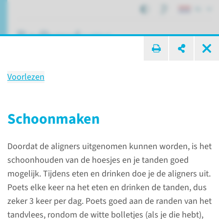
NL
ik zoek ...
Voorlezen
Behandeling
Tandstand corrigeren
Schoonmaken
Doordat de aligners uitgenomen kunnen worden, is het
Patiëntenzorg
Behandelingen
Tandstand corrigeren
schoonhouden van de hoesjes en je tanden goed
mogelijk. Tijdens eten en drinken doe je de aligners uit.
Poets elke keer na het eten en drinken de tanden, dus
De behandeling
zeker 3 keer per dag. Poets goed aan de randen van het
tandvlees, rondom de witte bolletjes (als je die hebt),
Er zijn drie mogelijke