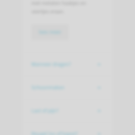
met metalen haakjes en
veertjes eraan.
lees meer
Wanneer dragen?
Schoonmaken
Last of pijn?
Beugel los of kapot?