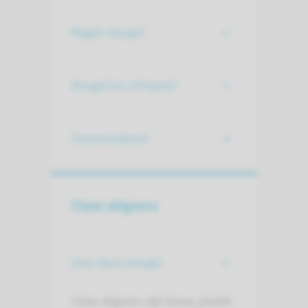
Regels beugel
Beugel los of kapot?
Samenvattend
Clear aligners
Over deze beugel
Clear aligners zijn losse, plastic