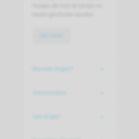
hoesjes die over de tanden en
kiezen geschoven worden.
lees meer
Wanneer dragen?
Schoonmaken
Last of pijn?