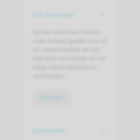
Over deze beugel
Op elke tand zit een metalen
slotje (bracket) geplakt en er zit
een draad doorheen die vast
blijft zitten met behulp van een
klepje, kleine elastiekjes of
staaldraadjes.
lees meer
Schoonmaken