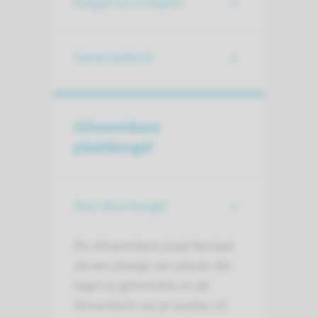
Beugel los of kapot?
Samenvattend
Uitneembare
plaatbeugel
Over deze beugel
De uitneembare plaat bestaat
uit een plaatje van plastic dat
tegen je gehemelte en de
binnenkant van je tanden zit