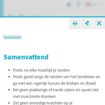
NL
ik zoek ...
Voorlezen
Behandeling
Tandstand corrigeren
Samenvattend
Poets na elke maaltijd je tanden
Patiëntenzorg
Behandelingen
Tandstand corrigeren
Poets goed langs de randen van het tandvlees en
ga met een ragertje tussen de blokjes en draad
Eet geen plakkerige of harde zaken en spoel niet
De behandeling
met zure/zoete dranken
Zet geen onnodige krachten op je
Er zijn drie mogelijke