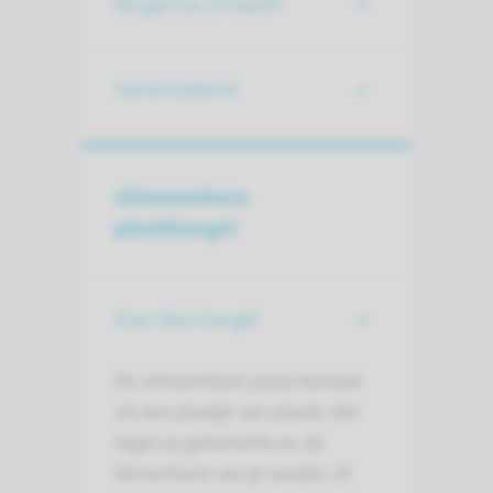
Beugel los of kapot?
Samenvattend
Uitneembare
plaatbeugel
Over deze beugel
De uitneembare plaat bestaat
uit een plaatje van plastic dat
tegen je gehemelte en de
binnenkant van je tanden zit