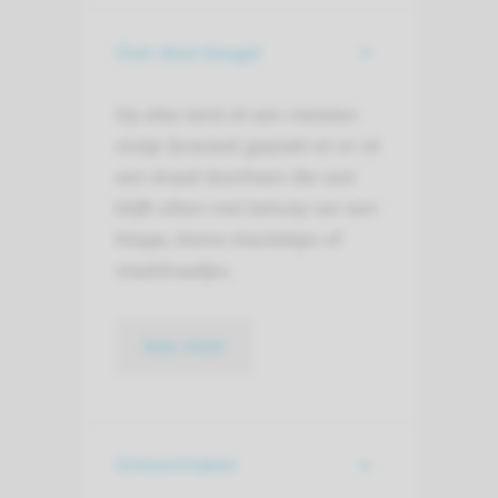
Over deze beugel
Op elke tand zit een metalen
slotje (bracket) geplakt en er zit
een draad doorheen die vast
blijft zitten met behulp van een
klepje, kleine elastiekjes of
staaldraadjes.
lees meer
Schoonmaken