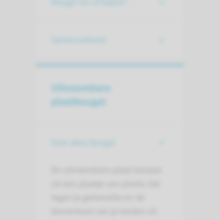
Beugel los of kapot?
Samenvattend
Uitneembare
plaatbeugel
Over deze beugel
De uitneembare plaat bestaat
uit een plaatje van plastic dat
tegen je gehemelte en de
binnenkant van je tanden zit