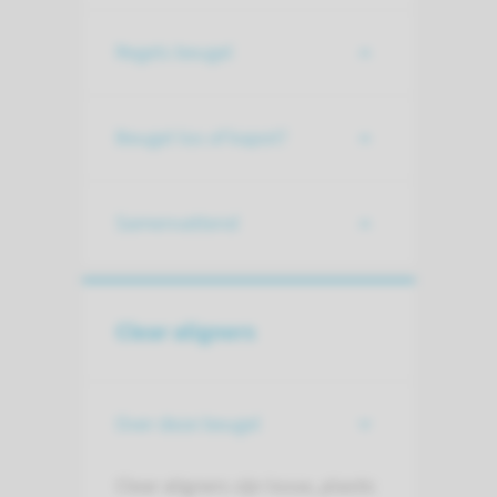
Regels beugel
Beugel los of kapot?
Samenvattend
Clear aligners
Over deze beugel
Clear aligners zijn losse, plastic