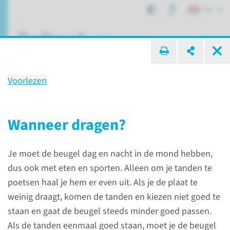
NL
ik zoek ...
Voorlezen
Behandeling
Tandstand corrigeren
Wanneer dragen?
Je moet de beugel dag en nacht in de mond hebben,
Patiëntenzorg
Behandelingen
Tandstand corrigeren
dus ook met eten en sporten. Alleen om je tanden te
poetsen haal je hem er even uit. Als je de plaat te
weinig draagt, komen de tanden en kiezen niet goed te
De behandeling
staan en gaat de beugel steeds minder goed passen.
Als de tanden eenmaal goed staan, moet je de beugel
Er zijn drie mogelijke