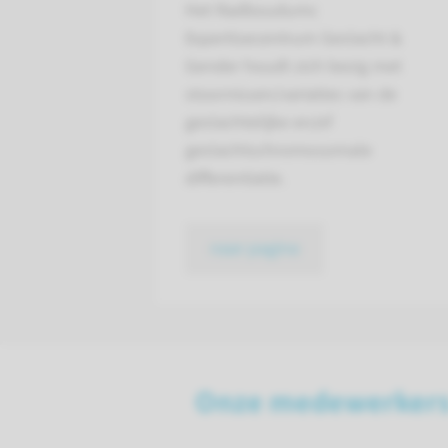
Het Radboudumc
Expertisecentrum Geslacht &
Gender houdt zich bezig met
stoornissen/variaties van de
geslachtelijke en/of
geslachtschromosomale
differentiatie.
naar pagina
Onze medewerker