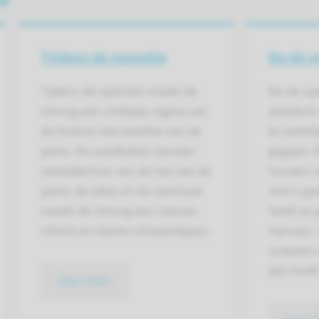
Tijdens de operatie
Na de o
Tijdens de operatie maakt de
Na de op
chirurg een ondiepe vagina van
plastisch
de huid en het weefsel van de
te vertel
penis. De zaadballen worden
gegaan. 
verwijderd en van de top van de
houden i
penis, de eikel en de voorhuid
met u gaat
maakt de chirurg een nieuwe
heeft en 
clitoris en kleine schaamlippen.
hiervoor.
ondanks 
pijn heeft
lees meer