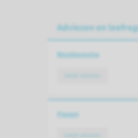
Adviezen en leefreg
Wondgenezing
bekijk adviezen
Plassen
bekijk adviezen