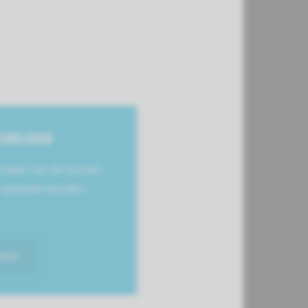
van zorg
 deel van de kosten
 operatie worden
meer