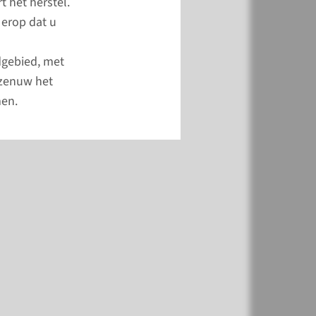
s.
t het herstel.
 erop dat u
 informatie over de
dgebied, met
tijd
 zenuw het
men.