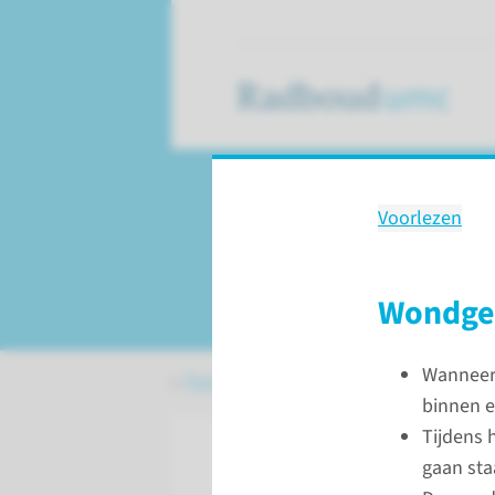
Voorlezen
Behandeling
Vulvaplastiek
Wondge
Wanneer 
Patiëntenzorg
Behandelingen
Vulv
binnen e
Tijdens 
gaan sta