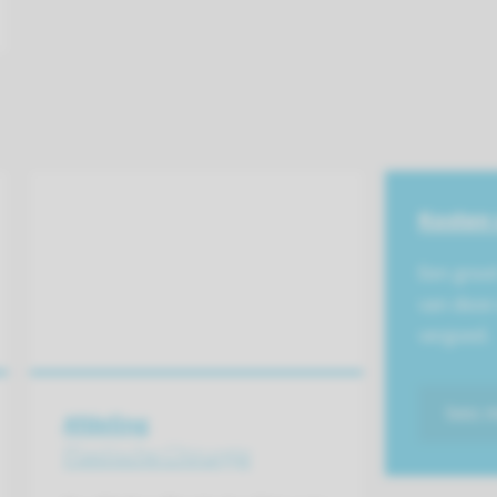
Kosten 
Een groot
van deze
vergoed.
lees 
Afdeling
Plastische Chirurgie