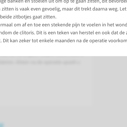
operatie
vige banken en stoelen uit om op te gaan zitten, dit bevorder
eze eruit als een normale vagina met
 zitten is vaak even gevoelig, maar dit trekt daarna weg. Let
 binnenkant is maximaal 1 cm diep.
beide zitbotjes gaat zitten.
bekijk
ormaal om af en toe een stekende pijn te voelen in het won
wacht
dom de clitoris. Dit is een teken van herstel en ook dat de
tiek herstelt u sneller dan bij een
. Dit kan zeker tot enkele maanden na de operatie voorko
- of darmvaginaplastiek).
mdat de vulva geen diepte heeft, hoeft u
lateren. Alleen na de operatie spoelt u
g