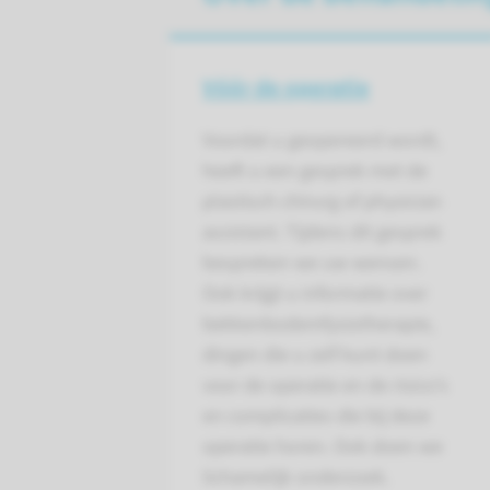
Vóór de operatie
Voordat u geopereerd wordt,
heeft u een gesprek met de
plastisch chirurg of physician
assistant. Tijdens dit gesprek
bespreken we uw wensen.
Ook krijgt u informatie over
bekkenbodemfysiotherapie,
dingen die u zelf kunt doen
voor de operatie en de risico’s
en complicaties die bij deze
operatie horen. Ook doen we
lichamelijk onderzoek.