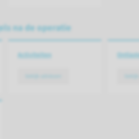
els na de operatie
Activiteiten
Ontlast
bekijk adviezen
bekij