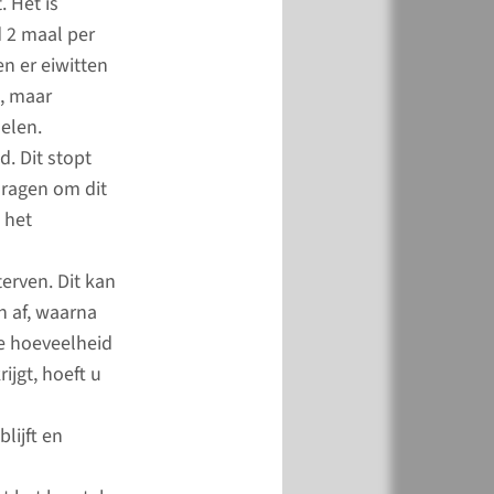
 Het is
 2 maal per
 Kroon-Heijmans
n er eiwitten
s, maar
ctformulier
elen.
. Dit stopt
dragen om dit
 het
erven. Dit kan
 af, waarna
e hoeveelheid
ijgt, hoeft u
jd
adboudumc is een
lijft en
 voor transgender