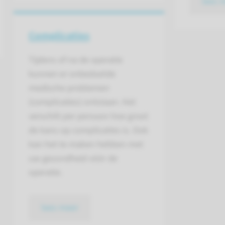
lees 
Complicaties
Tijdens of na de operatie
kunnen er onbedoelde
medische problemen
(complicaties) ontstaan. Het
verschilt per persoon hoe groot
de kans op complicaties is. Ook
kan het te maken hebben met
uw gezondheid vóór de
operatie.
lees meer