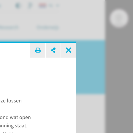
j
NL
Research
Onderwijs
 zoek ...
eze lossen
wond wat open
t
anning staat.