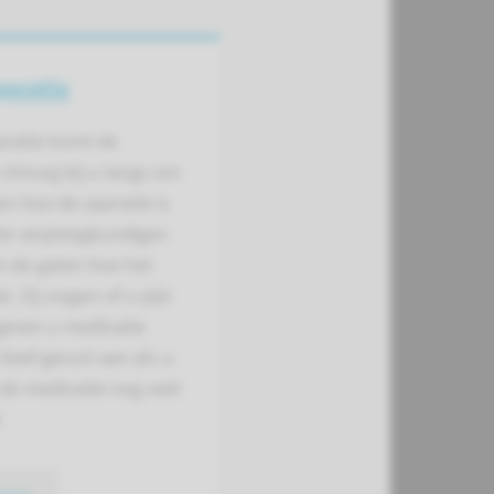
peratie
eratie komt de
 chirurg bij u langs om
len hoe de operatie is
De verpleegkundigen
n de gaten hoe het
. Zij vragen of u pijn
geven u medicatie
 Geef gerust aan als u
de medicatie nog veel
.