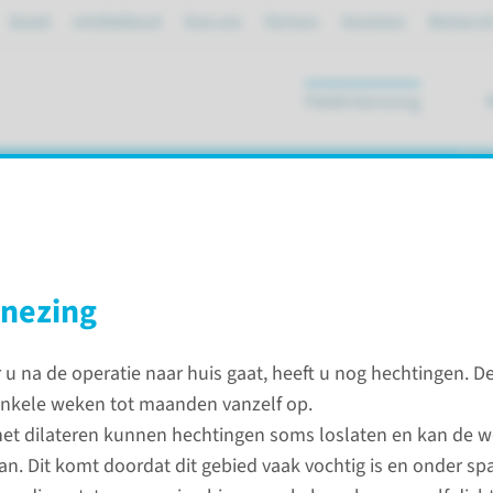
Spoed
mijnRadboud
Over ons
Partners
Verwijzers
Werken bi
Patiëntenzorg
ik
nezing
u na de operatie naar huis gaat, heeft u nog hechtingen. D
aplastiek
nkele weken tot maanden vanzelf op.
het dilateren kunnen hechtingen soms loslaten en kan de 
Contac
an. Dit komt doordat dit gebied vaak vochtig is en onder sp