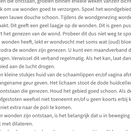
n die ontstaan, groeien binnen enkele weken vanzelf dicht.
jk om uw wonden goed te verzorgen. Spoel het wondgebied
Irene de
een lauwe douche schoon. Tijdens de wondgenezing worde
kt. Dit geeft een geel laagje op de wonden. Dit is geen pu
conta
t het genezen van de wond. Probeer dit dus niet weg te spo
 wonden heeft, lekt er wondvocht met soms wat (oud) bloed
 zodra de wonden zijn genezen. U kunt een maandverband 
ngen. Verwissel dit verband regelmatig. Als het kan, laat dan
ed aan de lucht drogen.
n kleine stukjes huid van de schaamlippen en/of vagina afst
ngename geur geven. Het lichaam stoot de dode huidcellen
ntstaan die genezen. Houd het gebied goed schoon. Als d
afgestoten weefsel niet toeneemt en/of u geen koorts erbij kr
Wachtti
 niet extra naar de poli te komen.
In het R
r wonden zijn ontstaan, is het belangrijk dat u in beweging b
wachttijd
 met dilateren.
waarbij een ondiepe vagina wordt