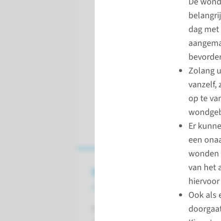
De wonde
belangri
dag met 
aangemaa
bevorder
Zolang u
vanzelf,
op te va
wondgebi
Er kunne
een onaa
wonden o
van het 
Wat is een vulvaplastiek?
hiervoor
ondiepe vagina
Ook als e
doorgaat
Een vulvaplastiek is een operatie 