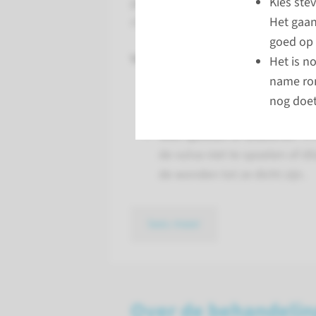
Kies ste
gemaakt. Aan de buitenkant ziet d
Het gaan
clitoris en schaamlippen, maar de
goed op 
Verschillen met vaginaplastiek
Het is n
name ron
Hersteltijd
: Bij een vulvaplas
nog doet
vaginaplastiek (penisinversie
Niet spoelen of dilateren
: O
de vulva niet te spoelen of di
de wonden tot ze dicht zijn.
lees meer
Over de behandelin