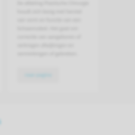
De afdeling Plastische Chirurgie
houdt zich bezig met herstel
van vorm en functie van een
lichaamsdeel. Het gaat om
correctie van aangeboren of
verkregen afwijkingen en
verminkingen of gebreken.
naar pagina
s