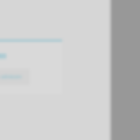
en
k adviezen