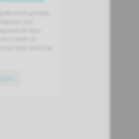
grafie wordt gemaakt
idsgolven. Een
apparaat zet deze
om in beeld. Zo
e een kijkje nemen bij
pagina