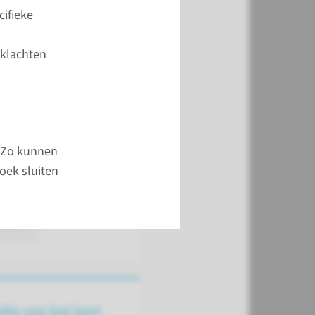
cifieke
en de diagnose op
n de medische
 klachten
iedenis, de aard van
en en een lichamelijk
. We kijken of u
toren heeft voor hart-
ekten en of er
. Zo kunnen
ifieke risicofactoren
oek sluiten
meer
fie van het hart