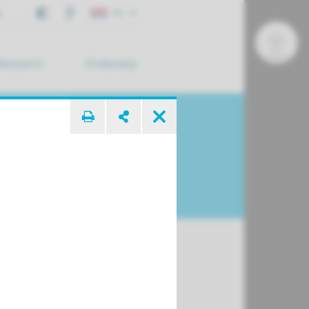
j
NL
Research
Onderwijs
 zoek ...
se