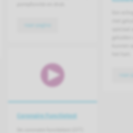
pompfunctie en druk.
Een echo
met gelu
naar pagina
speciaal 
geluiden 
kunnen w
het hart.
naar 
Coronaire Functietest
De coronaire functietest (CFT)