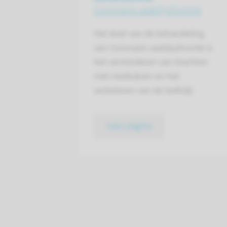
Coronaire vaatdysfunctie
Het doel van de behandeling
van Coronaire vaatdysfunctie is
het verminderen van klachten
met medicijnen en het
verbeteren van de leefstijl.
naar pagina