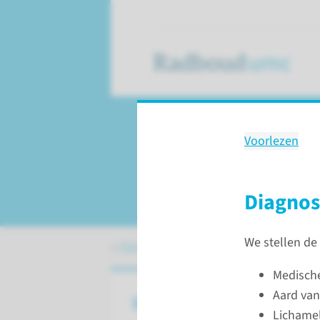
Voorlezen
Onderzoek
Coronaire vaatdysf
Diagno
We stellen de
Patiëntenzorg
Onderzoeken
Corona
Medisch
Aard van
Wat is Coronaire vaatdysfun
Lichamel