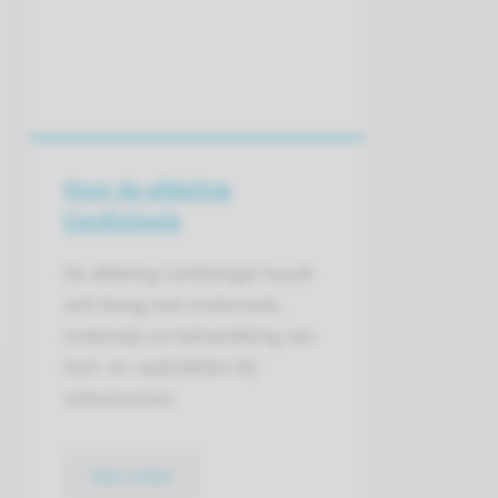
Over de afdeling
Cardiologie
De afdeling Cardiologie houdt
zich bezig met onderzoek,
onderwijs en behandeling van
hart- en vaatziekten bij
volwassenen.
lees meer