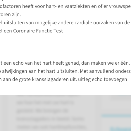
icofactoren heeft voor hart- en vaatziekten en of er vrouwspe
ornis in de functie van de grote en/of
We stell
toren zijn.
ier van bloed en zuurstof voorzien.
basis va
l uitsluiten van mogelijke andere cardiale oorzaken van de
n pijn op de borst en/of luchttekort.
voorgesch
l een Coronaire Functie Test
de klacht
onderzoek
risicofac
en vaatzi
it een echo van het hart heeft gehad, dan maken we er één
vrouwspec
e afwijkingen aan het hart uitsluiten. Met aanvullend onderz
zijn.
n aan de grote kransslagaderen uit. uitleg echo toevoegen
Hart­katheterisatie
lees 
Met hartkatheterisatie kijken
we hoe het met uw hart is
gesteld. We brengen de
kransslagaders in beeld. Soms
meten we ook hartklepfuncties,
Echogra