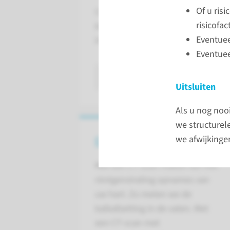
Of u ris
Coronaire vaatdysfunctie is een sto
risicofac
kleine kranslagaders die de hartsp
Eventuee
Hierdoor kunt u klachten hebben va
Eventuee
lees meer
Uitsluiten
Als u nog noo
we structurel
we afwijkinge
CT-scan
Met een CT-scan maken we met
röntgenstraling opnames van
uw hart. Zo meten we de
kalkafzetting in de vaten. Met
een CT-scan met