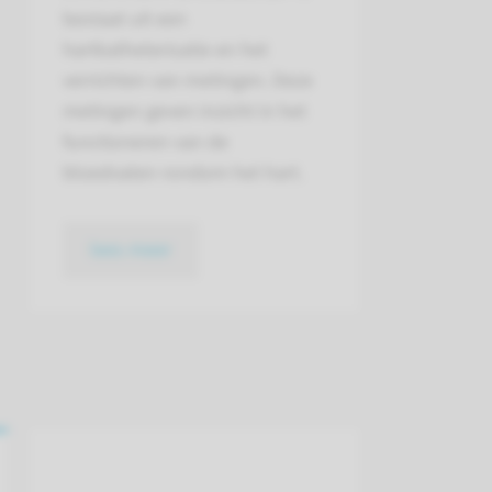
bestaat uit een
hartkatheterisatie en het
verrichten van metingen. Deze
metingen geven inzicht in het
functioneren van de
bloedvaten rondom het hart.
lees meer