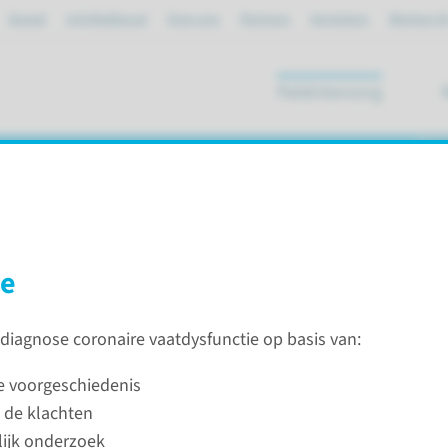
Spoed
mijnRadboud
Over ons
Partners
Verwijzers
Werken bi
Patiëntenzorg
ik
unctie
se
 diagnose coronaire vaatdysfunctie op basis van:
ire vaatdysfunctie
e voorgeschiedenis
 de klachten
ctie
Diagno
ijk onderzoek