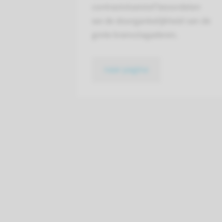
contrastvloeistof beoordelen
we de doorgankelijkheid van de
grote kransslagaderen.
naar pagina