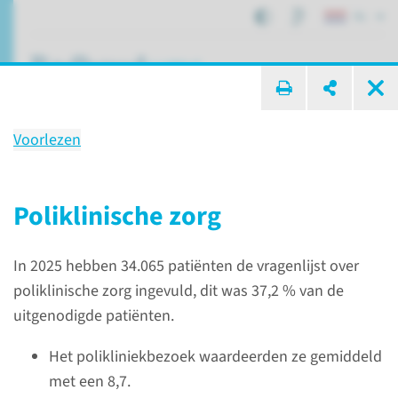
NL
ik zoek ...
Voorlezen
Algemeen
ziekenhuisbrede resultaten
Poliklinische zorg
In 2025 hebben 34.065 patiënten de vragenlijst over
Patiëntenzorg
Resultaten
Algemeen
poliklinische zorg ingevuld, dit was 37,2 % van de
uitgenodigde patiënten.
Patiëntervaringsmetin
Het polikliniekbezoek waardeerden ze gemiddeld
g (PEM)
met een 8,7.