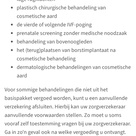
contracten Radboudumc
plastisch chirurgische behandeling van
cosmetische aard
de vierde of volgende IVF-poging
prenatale screening zonder medische noodzaak
Heeft uw zorgverzekeraar
behandeling van bovenoogleden
een contract met het
het (terug)plaatsen van borstimplantaat na
Radboudumc voor 2025?
cosmetische behandeling
dermatologische behandelingen van cosmetische
Heeft uw zorgverzekeraar
aard
een contract met het
Voor sommige behandelingen die niet uit het
Radboudumc voor 2024?
basispakket vergoed worden, kunt u een aanvullende
verzekering afsluiten. Hierbij kan uw zorgverzekeraar
Heeft uw zorgverzekeraar
aanvullende voorwaarden stellen. Zo moet u soms
een contract met het
vooraf zelf toestemming vragen bij uw zorgverzekeraar.
Radboudumc voor 2023?
Ga in zo'n geval ook na welke vergoeding u ontvangt.