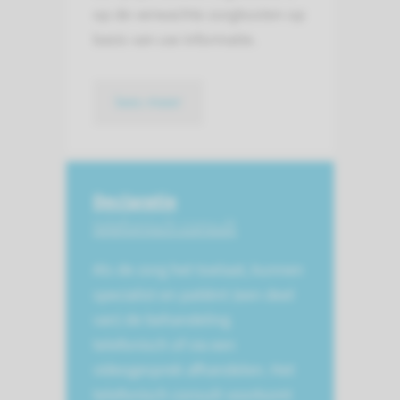
op de verwachte zorgkosten op
basis van uw informatie.
lees meer
Declaratie
telefonisch consult
Als de zorg het toelaat, kunnen
specialist en patiënt (een deel
van) de behandeling
telefonisch of via een
videogesprek afhandelen. Het
telefonisch consult voorkomt