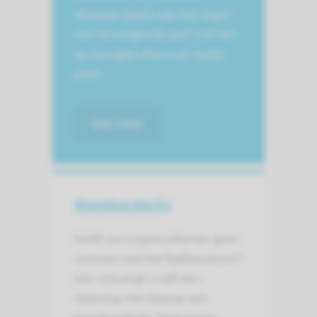
afspraak plaats aan het begin
van het volgende jaar? Let dan
op uw eigen risico van beide
jaren.
lees meer
Standaardprijs
Heeft uw zorgverzekeraar geen
contract met het Radboudumc?
Dan ontvangt u zelf een
rekening met daarop een