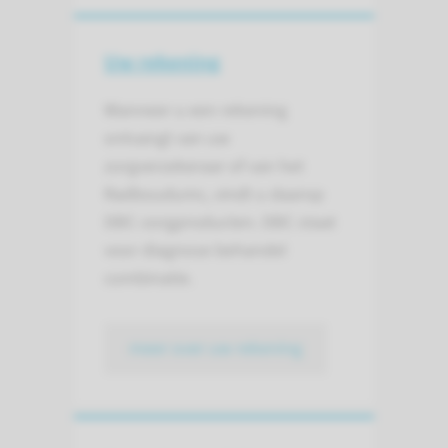
Uw rekening
Wanneer u een rekening
ontvangt van uw
zorgverzekeraar of van het
Radboudumc, vindt u daarop
DBC-zorgproducten. DBC staat
voor diagnose behandel
combinatie.
meer over uw rekening