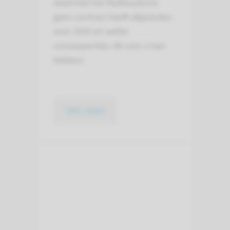
waarmee het Radboudumc
geen contract heeft afgesloten
voor 2025 en welke
consequenties dit voor u kan
hebben.
lees meer