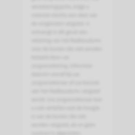
verzekeringspolis, krijgt u
meestal slechts een deel van
de zorgkosten vergoed. U
ontvangt in dit geval een
rekening van het Radboudumc
voor de kosten die niet worden
betaald door uw
zorgverzekering. Informeer
daarom vooraf bij uw
zorgverzekeraar of uw bezoek
aan het Radboudumc vergoed
wordt. Uw zorgverzekeraar kan
u ook vertellen wat de hoogte
is van de kosten die niet
worden vergoed, als er geen
contract is afgesloten.