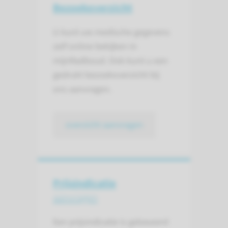
Bezoekoverzicht
U kunt uw medische gegevens
zelf online bekijken in
mijnRadboud. Ook kunt u een
gedrukt bezoekoverzicht bij
ons aanvragen.
overzicht aanvragen
Prijsindicatie
aanvragen
Een prijsindicatie is gebaseerd