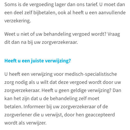
Soms is de vergoeding lager dan ons tarief. U moet dan
een deel zelf bijbetalen, ook al heeft u een aanvullende
Wanneer wordt er een
verzekering.
eigen betaling van u
verwacht?
Weet u niet of uw behandeling vergoed wordt? Vraag
dit dan na bij uw zorgverzekeraar.
Hoe komt de zorgnota tot
stand?
Heeft u een juiste verwijzing?
U heeft een verwijzing voor medisch-specialistische
Eigen risico
zorg nodig als u wilt dat deze vergoed wordt door uw
zorgverzekeraar. Heeft u geen geldige verwijzing? Dan
kan het zijn dat u de behandeling zelf moet
U wilt meer weten over de
betalen. Informeer bij uw zorgverzekeraar of de
vergoeding van uw
zorgverlener die u verwijst, door hen geaccepteerd
behandeling?
wordt als verwijzer.