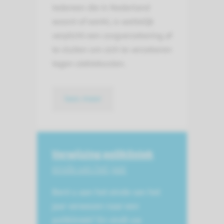
Iedereen die in Nederland
woont of werkt, is wettelijk
verplicht een zorgverzekering af
te sluiten om zich te verzekeren
tegen ziektekosten.
lees meer
Verwijzing polikliniek
einde van het jaar
Bent u aan het einde van het
jaar verwezen naar een
polikliniek? En vindt uw