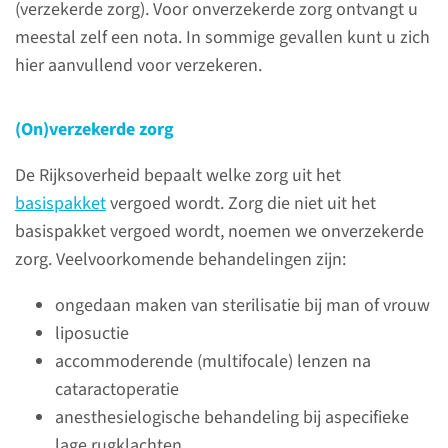
(verzekerde zorg). Voor onverzekerde zorg ontvangt u
betrekking tot zorgkosten voor
meestal zelf een nota. In sommige gevallen kunt u zich
u op een rijtje gezet.
hier aanvullend voor verzekeren.
Heeft uw zorgverzekeraar
(On)verzekerde zorg
een contract met het
De Rijksoverheid bepaalt welke zorg uit het
Radboudumc voor 2026?
basispakket
vergoed wordt. Zorg die niet uit het
Ieder jaar sluiten
basispakket vergoed wordt, noemen we onverzekerde
zorgverzekeraars en
zorg. Veelvoorkomende behandelingen zijn:
ziekenhuizen contracten met
ongedaan maken van sterilisatie bij man of vrouw
elkaar af. Daarin wordt bepaald
liposuctie
hoeveel zorg het ziekenhuis
accommoderende (multifocale) lenzen na
maximaal mag leveren en
cataractoperatie
tegen welke prijs dat gebeurt.
anesthesielogische behandeling bij aspecifieke
lage rugklachten