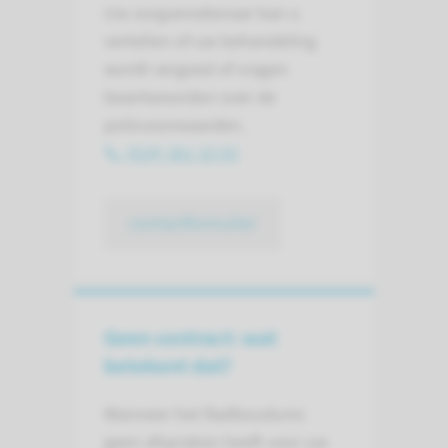
Uw zorgverzekeraar kan u
vertellen of uw behandeling
wordt vergoed of vragen
beantwoorden over de
polisvoorwaarden.
(024) 361 33 93
contactformulier
Geen contract: wat
betekent dat?
Wanneer het Radboudumc
geen afspraken heeft voor uw