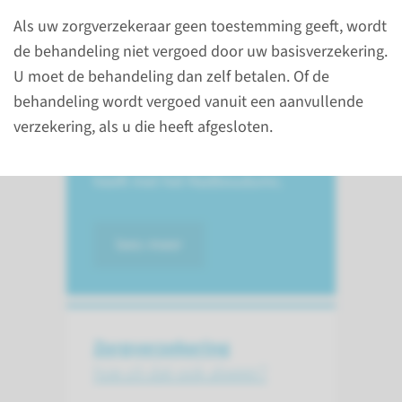
Als uw zorgverzekeraar geen toestemming geeft, wordt
Als u zorg krijgt in het
de behandeling niet vergoed door uw basisverzekering.
Radboudumc, dan zijn hier
U moet de behandeling dan zelf betalen. Of de
kosten aan verbonden. Denk
behandeling wordt vergoed vanuit een aanvullende
bijvoorbeeld aan het eigen
verzekering, als u die heeft afgesloten.
risico en controleer of uw
zorgverzekeraar een contract
heeft met het Radboudumc.
lees meer
Zorgverzekering
hoe zit dat ook alweer?