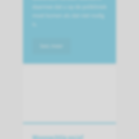
daarmee dat u op de polikliniek
moet komen als dat niet nodig
is.
lees meer
Woonachtig en/of