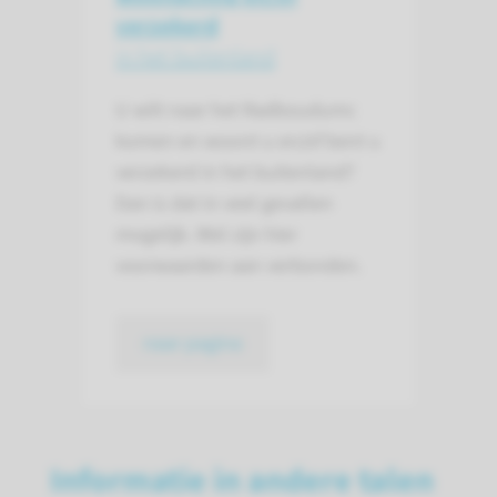
verzekerd
in het buitenland
U wilt naar het Radboudumc
komen en woont u en/of bent u
verzekerd in het buitenland?
Dan is dat in veel gevallen
mogelijk. Wel zijn hier
voorwaarden aan verbonden.
naar pagina
Informatie in andere talen