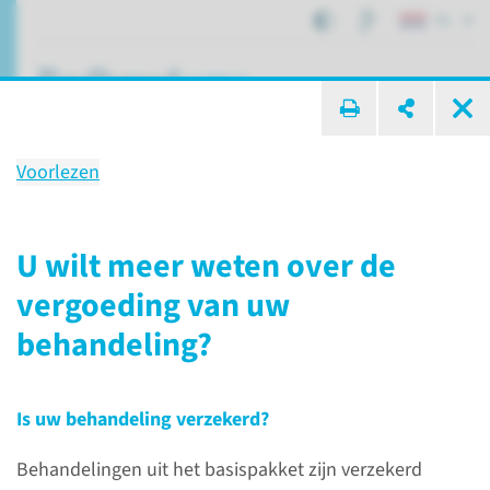
NL
ik zoek ...
Voorlezen
Kosten van zorg
U wilt meer weten over de
vergoeding van uw
Patiëntenzorg
Uw afspraak
Kosten van zorg
behandeling?
Veelgestelde vragen
Is uw behandeling verzekerd?
We hebben de meest
Behandelingen uit het basispakket zijn verzekerd
voorkomende vragen met