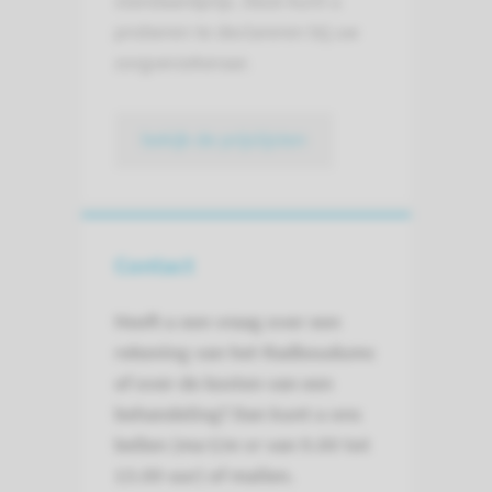
standaardprijs. Deze kunt u
proberen te declareren bij uw
zorgverzekeraar.
bekijk de prijslijsten
Contact
Heeft u een vraag over een
rekening van het Radboudumc
of over de kosten van een
behandeling? Dan kunt u ons
bellen (ma t/m vr van 9.00 tot
13.00 uur) of mailen.