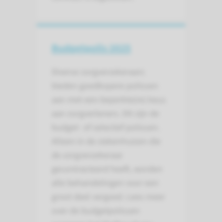
Budgetpolis 2025
Diverse zorgverzekeraars
bieden goedkopere polissen
aan met een beperkte(re) keus
aan zorgverleners. Dit zijn de
budget- of selectief polissen.
Alleen in de ziekenhuizen die
de zorgverzekeraar
gecontracteerd heeft, worden
alle behandelingen voor een
groot deel vergoed. Lees meer
over de budgetpolissen