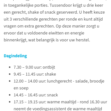
in toegankelijke porties. Tussendoor krijgt u drie keer
een gerecht, shake of snack geserveerd. U heeft keuze
uit 3 verschillende gerechten per ronde en kunt altijd
vragen om extra gerechten. Op deze manier zorgt u
Over
ervoor dat u voldoende eiwitten en energie
FoodforCare
binnenkrijgt, wat belangrijk is voor uw herstel.
Voeding levert een belangrijke
Dagindeling
bijdrage aan uw welzijn en
herstel. Daarom besteden wij
7.30 – 9.00 uur: ontbijt
veel aandacht aan goede
9.45 – 11.45 uur: shake
voeding met essentiële
12.00 – 14.00 uur: lunchgerecht - salade, broodje
voedingsstoffen.
en soep
14.45 – 16.45 uur: snack
17.15 – 19.15 uur: warme maaltijd - rond 16.30 uur
lees meer
neemt de voedingsassistent de warme maaltijd