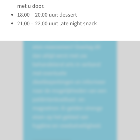
met u door.
18.00 – 20.00 uur: dessert
Zelf eten meenemen
21.00 – 22.00 uur: late night snack
Wilt u tijdens uw opname zelf
eten meenemen? Overleg dit
dan altijd eerst met uw
behandelend arts in verband
met eventuele
dieetbeperkingen en informeer
naar de mogelijkheden van een
patiëntenkoelkast -en
magnetron. Er gelden strenge
eisen op het gebied van
hygiëne en voedselveiligheid.