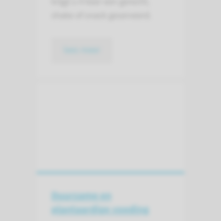
krijgt u 4 keer een gerecht,
shake of snack geser­veerd.
lees meer
Duurzame en
plantaardige voeding