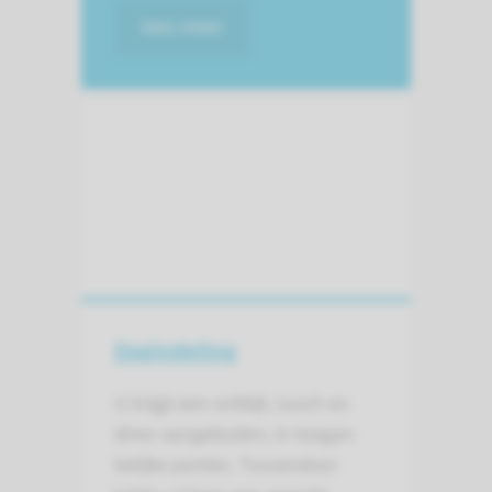
lees meer
Dagindeling
U krijgt een ontbijt, lunch en
diner aangeboden, in toegan­
kelijke porties. Tussen­door