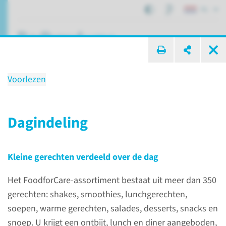
NL
ik zoek ...
Voorlezen
FoodforCare
Eten en drinken
Dagindeling
Kleine gerechten verdeeld over de dag
Patiëntenzorg
Tijdens uw opname
FoodforCare
Het FoodforCare-assortiment bestaat uit meer dan 350
gerechten: shakes, smoothies, lunchgerechten,
soepen, warme gerechten, salades, desserts, snacks en
snoep. U krijgt een ontbijt, lunch en diner aangeboden,