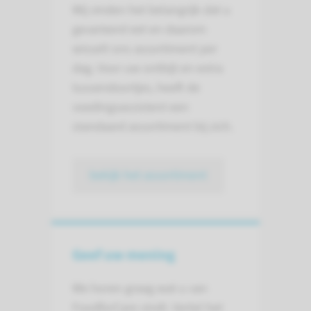
Wij vinden het belangrijk dat u
gevarieerd eet en daarom
wisselt ons assortiment per
dag. Voor uw ontbijt en extra
tussendoortjes, heeft de
voedingsassistent een
standaard assortiment bij zich.
bekijk het assortiment
Geef uw mening
We horen graag wat u van
FoodforCare vindt. Vertel het