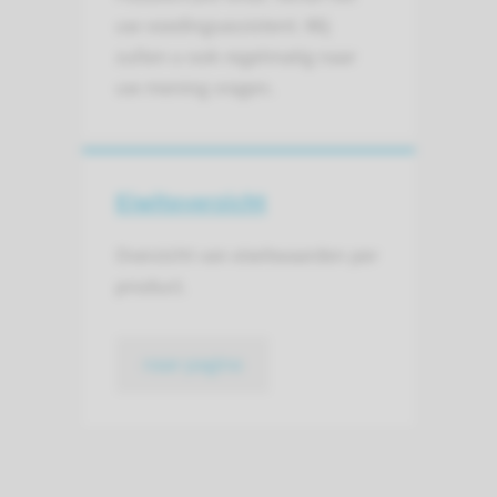
uw voedingsassistent. Wij
zullen u ook regelmatig naar
uw mening vragen.
Eiwitoverzicht
Overzicht van eiwitwaarden per
product.
naar pagina