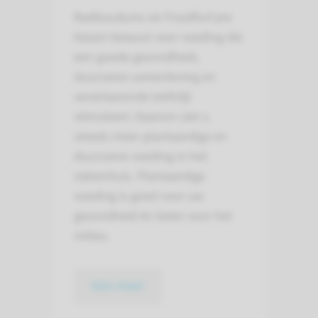
Radboudumc en FoodforCare
kiezen bewust voor voeding die
een goede gezondheid,
duurzame samenleving en
verantwoorde leefstijl
stimuleert. Daarom ziet u
steeds meer plantaardige en
duurzame voeding in het
ziekenhuis. Plantaardige
voeding is goed voor uw
gezondheid én beter voor het
milieu.
lees meer