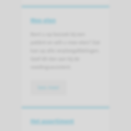
Mee-eten
Bent u op bezoek bij een
patiënt en wilt u mee-eten? Dat
kan op alle verpleeg­afdelingen.
Geef dit dan aan bij de
voedings­assistent.
lees meer
Het assortiment