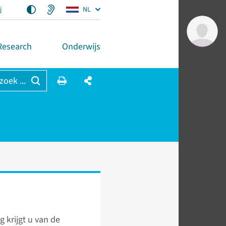
j
NL
Research
Onderwijs
 zoek ...
g krijgt u van de