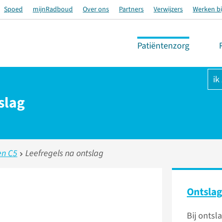
Spoed
mijnRadboud
Over ons
Partners
Verwijzers
Werken bi
Patiëntenzorg
ik
slag
en C5
Leefregels na ontslag
Ontslag
Bij ontsla