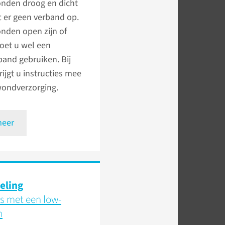
onden droog en dicht
ft er geen verband op.
nden open zijn of
oet u wel een
and gebruiken. Bij
rijgt u instructies mee
wondverzorging.
meer
eling
s met een low-
n