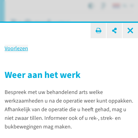
NL
ik zoek ...
Voorlezen
Leefregels na ontslag
Weer aan het werk
Patiëntenzorg
Verpleegafdelingen C5
Bespreek met uw behandelend arts welke
Leefregels na ontslag
werkzaamheden u na de operatie weer kunt oppakken.
Afhankelijk van de operatie die u heeft gehad, mag u
niet zwaar tillen. Informeer ook of u rek-, strek- en
bukbewegingen mag maken.