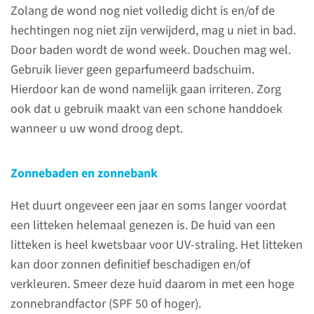
lees meer
Zolang de wond nog niet volledig dicht is en/of de
hechtingen nog niet zijn verwijderd, mag u niet in bad.
Door baden wordt de wond week. Douchen mag wel.
Gebruik liever geen geparfumeerd badschuim.
Ontslag
Hierdoor kan de wond namelijk gaan irriteren. Zorg
ook dat u gebruik maakt van een schone handdoek
Bij ontslag krijgt u van de
wanneer u uw wond droog dept.
verpleegafdeling een aantal
papieren mee. Dit zijn:
Zonnebaden en zonnebank
eventuele recepten, een
afspraak voor de polikliniek,
Het duurt ongeveer een jaar en soms langer voordat
contactgegevens van degene
een litteken helemaal genezen is. De huid van een
met wie u contact kunt
litteken is heel kwetsbaar voor UV-straling. Het litteken
opnemen bij vragen en/of een
kan door zonnen definitief beschadigen en/of
aanvraag voor fysiotherapie.
verkleuren. Smeer deze huid daarom in met een hoge
zonnebrandfactor (SPF 50 of hoger).