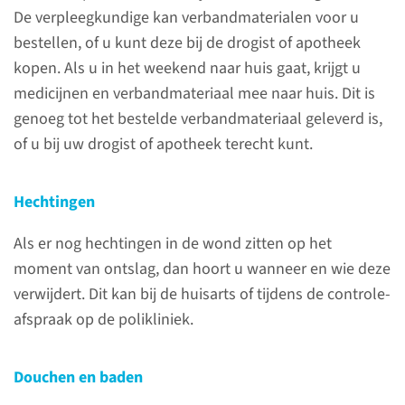
De verpleegkundige kan verbandmaterialen voor u
bestellen, of u kunt deze bij de drogist of apotheek
kopen. Als u in het weekend naar huis gaat, krijgt u
medicijnen en verbandmateriaal mee naar huis. Dit is
Luister naar uw
genoeg tot het bestelde verbandmateriaal geleverd is,
lichaam
of u bij uw drogist of apotheek terecht kunt.
U bent opgenomen (geweest)
op een van de
Hechtingen
verpleegafdelingen van het
Als er nog hechtingen in de wond zitten op het
Radboudumc. Op deze pagina
moment van ontslag, dan hoort u wanneer en wie deze
vindt u informatie en leefregels
verwijdert. Dit kan bij de huisarts of tijdens de controle-
over de periode na de operatie.
afspraak op de polikliniek.
Het belangrijkste advies is:
“Luister goed naar uw lichaam”.
Douchen en baden