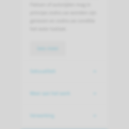
Fietsen of autorijden mag in
principe zodra uw wonden zijn
genezen en zodra uw conditie
het weer toelaat.
lees meer
Seksualiteit
Weer aan het werk
Verwerking