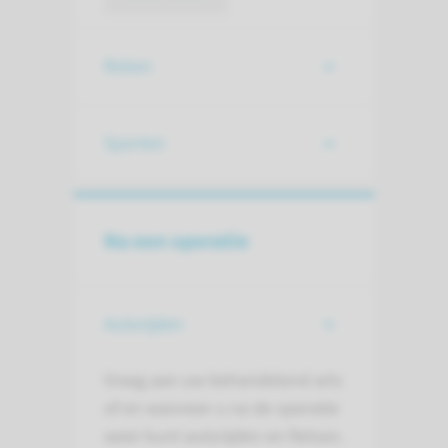
Roken
Sporten
Na een operatie
Autorijden
Vraag aan uw behandelend arts
of en wanneer u na de operatie
weer kunt autorijden en fietsen.