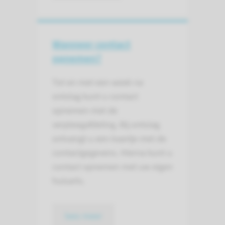
Wanneer contact
opnemen?
Tot en met een week na
ontslag kunt u contact
opnemen met de
verpleegafdeling. Bij ontslag
ontvangt u een kaartje met de
contactgegevens. Hierna kunt u
contact opnemen met uw eigen
huisarts.
lees meer