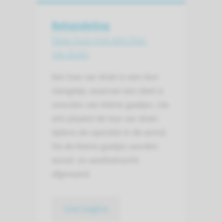
Behandeling
Naar huis met een low-
vac drain
Een low-vac drain is een dun
slangetje, waarvan een deel is
voorzien van kleine gaatjes. Uw
arts plaatst de low-vac drain
tijdens de operatie in de wond.
Via de kleine gaatjes worden
wond- en weefselvocht
afgevoerd.
naar pagina