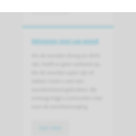
lees meer
Adviezen voor uw wond
Als de wonden droog en dicht
zijn, hoeft er geen verband op.
Als de wonden open zijn of
lekken moet u wel een
wondverband gebruiken. Bij
ontslag krijgt u instructies mee
voor de wondverzorging.
lees meer