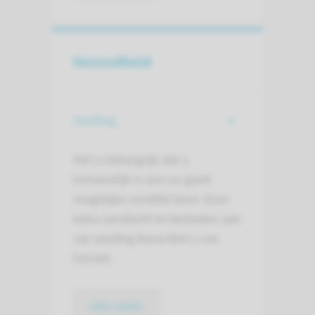
Gezondheid
Voeding
Het is belangrijk dat u
lichamelijk in een zo goed
mogelijke conditie bent. Door
extra aandacht te besteden aan
uw voeding bevordert u uw
herstel.
lees meer