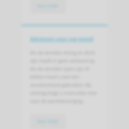
lees meer
Adviezen voor uw wond
Als de wonden droog en dicht
zijn, hoeft er geen verband op.
Als de wonden open zijn of
lekken moet u wel een
wondverband gebruiken. Bij
ontslag krijgt u instructies mee
voor de wondverzorging.
lees meer