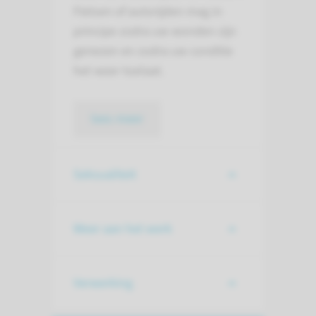
Fietsen of autorijden mag in
principe zodra uw wonden zijn
genezen en zodra uw conditie
het weer toelaat.
lees meer
Seksualiteit
Weer aan het werk
Verwerking