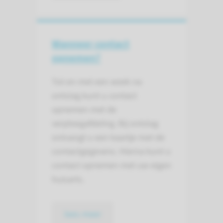
Wanneer contact
opnemen?
Tot en met een week na
ontslag kunt u contact
opnemen met de
verpleegafdeling. Bij ontslag
ontvangt u een kaartje met de
contactgegevens. Hierna kunt u
contact opnemen met uw eigen
huisarts.
lees meer