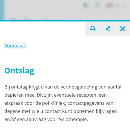
NL
ik zoek ...
Voorlezen
Leefregels na ontslag
Ontslag
Patiëntenzorg
Verpleegafdelingen C5
Bij ontslag krijgt u van de verpleegafdeling een aantal
Leefregels na ontslag
papieren mee. Dit zijn: eventuele recepten, een
afspraak voor de polikliniek, contactgegevens van
degene met wie u contact kunt opnemen bij vragen
en/of een aanvraag voor fysiotherapie.