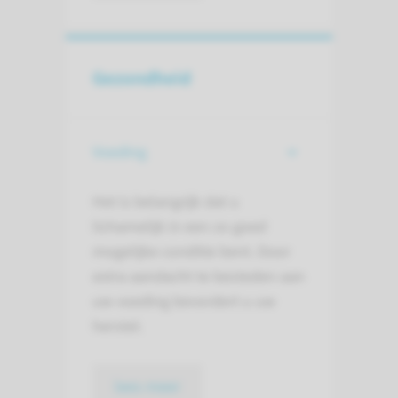
Gezondheid
Voeding
Het is belangrijk dat u
lichamelijk in een zo goed
mogelijke conditie bent. Door
extra aandacht te besteden aan
uw voeding bevordert u uw
herstel.
lees meer