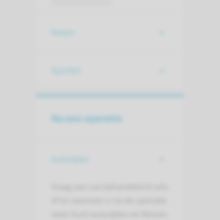
Roken
Sporten
Na een operatie
Autorijden
Vraag aan uw behandelend arts
of en wanneer u na de operatie
weer kunt autorijden en fietsen.