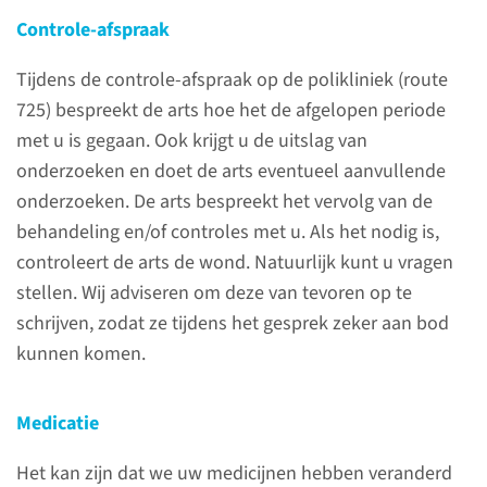
Controle-afspraak
Tijdens de controle-afspraak op de polikliniek (route
725) bespreekt de arts hoe het de afgelopen periode
Luister naar uw
met u is gegaan. Ook krijgt u de uitslag van
lichaam
onderzoeken en doet de arts eventueel aanvullende
onderzoeken. De arts bespreekt het vervolg van de
U bent opgenomen (geweest)
behandeling en/of controles met u. Als het nodig is,
op een van de
controleert de arts de wond. Natuurlijk kunt u vragen
verpleegafdelingen van het
stellen. Wij adviseren om deze van tevoren op te
Radboudumc. Op deze pagina
schrijven, zodat ze tijdens het gesprek zeker aan bod
vindt u informatie en leefregels
kunnen komen.
over de periode na de operatie.
Het belangrijkste advies is:
Medicatie
“Luister goed naar uw lichaam”.
Het kan zijn dat we uw medicijnen hebben veranderd