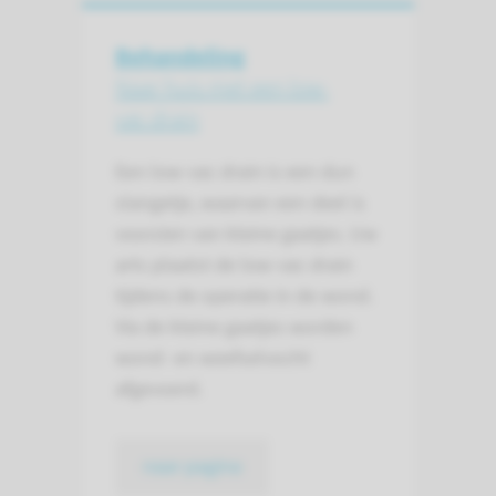
Behandeling
Naar huis met een low-
vac drain
Een low-vac drain is een dun
slangetje, waarvan een deel is
voorzien van kleine gaatjes. Uw
arts plaatst de low-vac drain
tijdens de operatie in de wond.
Via de kleine gaatjes worden
wond- en weefselvocht
afgevoerd.
naar pagina