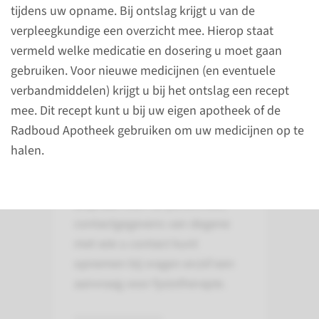
lees meer
tijdens uw opname. Bij ontslag krijgt u van de
verpleegkundige een overzicht mee. Hierop staat
vermeld welke medicatie en dosering u moet gaan
gebruiken. Voor nieuwe medicijnen (en eventuele
Ontslag
verbandmiddelen) krijgt u bij het ontslag een recept
mee. Dit recept kunt u bij uw eigen apotheek of de
Bij ontslag krijgt u van de
Radboud Apotheek gebruiken om uw medicijnen op te
verpleegafdeling een aantal
halen.
papieren mee. Dit zijn:
eventuele recepten, een
afspraak voor de polikliniek,
contactgegevens van degene
met wie u contact kunt
opnemen bij vragen en/of een
aanvraag voor fysiotherapie.