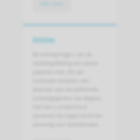
lees meer
Ontslag
Bij ontslag krijgt u van de
verpleegafdeling een aantal
papieren mee. Dit zijn:
eventuele recepten, een
afspraak voor de polikliniek,
contactgegevens van degene
met wie u contact kunt
opnemen bij vragen en/of een
aanvraag voor fysiotherapie.