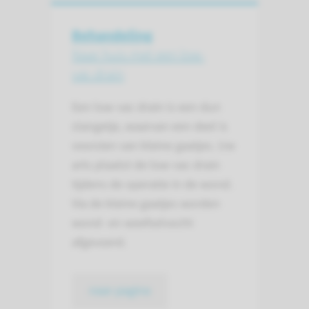
Behandeling
Naar huis met een low-
vac drain
Een low-vac drain is een dun
slangetje, waarvan een deel is
voorzien van kleine gaatjes. Uw
arts plaatst de low-vac drain
tijdens de operatie in de wond.
Via de kleine gaatjes worden
wond- en weefselvocht
afgevoerd.
naar pagina