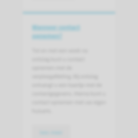
Wanneer contact
opnemen?
Tot en met een week na
ontslag kunt u contact
opnemen met de
verpleegafdeling. Bij ontslag
ontvangt u een kaartje met de
contactgegevens. Hierna kunt u
contact opnemen met uw eigen
huisarts.
lees meer