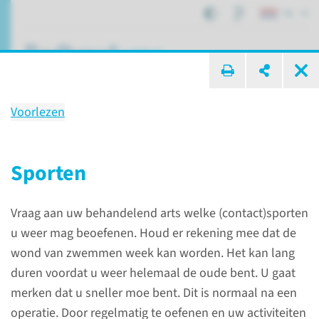
NL
ik zoek ...
Voorlezen
Leefregels na ontslag
Sporten
Patiëntenzorg
Verpleegafdelingen C5
Vraag aan uw behandelend arts welke (contact)sporten
Leefregels na ontslag
u weer mag beoefenen. Houd er rekening mee dat de
wond van zwemmen week kan worden. Het kan lang
duren voordat u weer helemaal de oude bent. U gaat
merken dat u sneller moe bent. Dit is normaal na een
operatie. Door regelmatig te oefenen en uw activiteiten