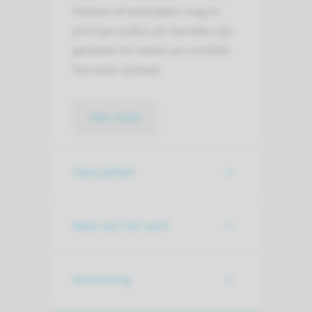
Fietsen of autorijden mag in
principe zodra uw wonden zijn
genezen en zodra uw conditie
het weer toelaat.
lees meer
Seksualiteit
Weer aan het werk
Verwerking