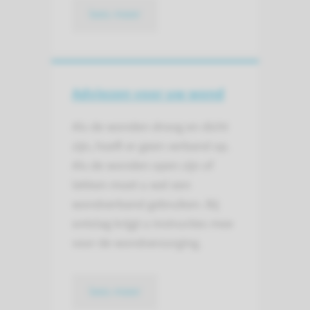
lees meer
Adviezen voor uw wond
Als de wonden droog en dicht
zijn, hoeft er geen verband op.
Als de wonden open zijn of
lekken moet u wel een
wondverband gebruiken. Bij
ontslag krijgt u instructies mee
voor de wondverzorging.
lees meer