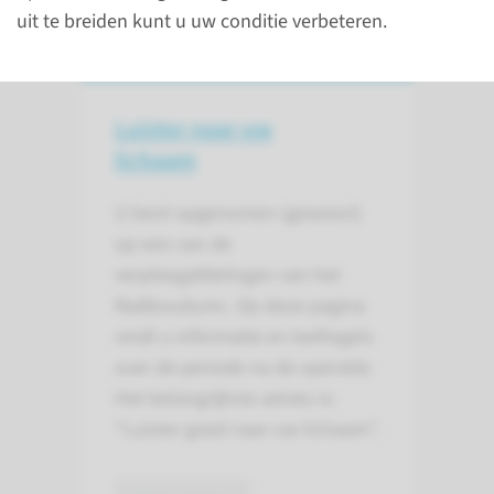
uit te breiden kunt u uw conditie verbeteren.
Luister naar uw
lichaam
U bent opgenomen (geweest)
op een van de
verpleegafdelingen van het
Radboudumc. Op deze pagina
vindt u informatie en leefregels
over de periode na de operatie.
Het belangrijkste advies is:
“Luister goed naar uw lichaam”.