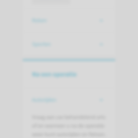
Roken
Sporten
Na een operatie
Autorijden
Vraag aan uw behandelend arts
of en wanneer u na de operatie
weer kunt autorijden en fietsen.