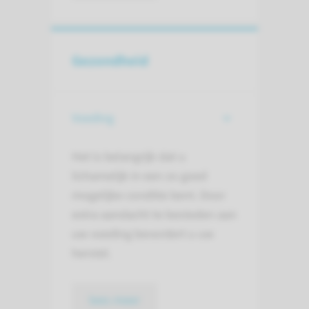
Gezondheid
Voeding
Het is belangrijk dat u
lichamelijk in een zo goed
mogelijke conditie bent. Door
extra aandacht te besteden aan
uw voeding bevordert u uw
herstel.
lees meer