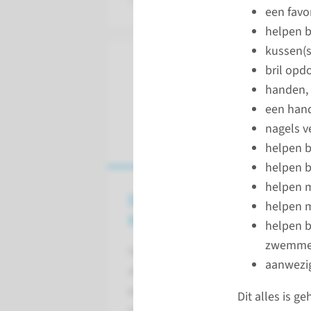
een favo
helpen b
kussen(
bril opd
handen,
een hand
nagels v
helpen b
helpen b
helpen 
Informatie, gesprekken
helpen 
en privacy
helpen b
zwemme
Vanwege de privacy geven wij
aanwezig
alleen informatie over de
patiënt aan zijn of haar
Dit alles is 
contactpersoon. Vanwege de