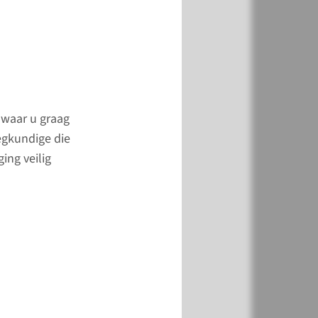
rstandig om eigen
gen van naam te
 om vermissing en
anden te voorkomen.
eren om waardevolle
huis te laten of mee
s waar u graag
 te laten nemen.
eegkundige die
ing veilig
meer
esmettings­