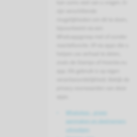
kan soms veel van u vragen. Er
zijn verschillende
mogelijkheden om dit te doen,
bijvoorbeeld via een
Whatsappgroep met of zonder
reactiefunctie. Of via apps die u
helpen uw verhaal te delen,
zoals de Stamps of Hoestie.nu
app. Elk gebruik is op eigen
verantwoordelijkheid. Bekijk de
privacy voorwaarden van deze
apps.
WhatsApp - groep
aanmaken en deelnemers
uitnodgen