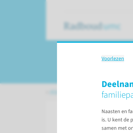
Voorlezen
Informatie voor f
Deelnam
Afdelingen, specialismen en zorglocat
familiepa
Naasten en fam
is. U kent de 
samen met ons