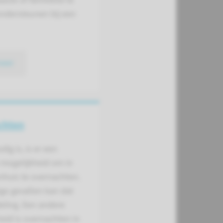
ste of familielid te
ndersteunen bij een
meer
chten
dig is, is er een
 mogelijkheid om in
nhuis te overnachten.
ge gevallen kan dat
eling. Een andere
eid is overnachten in