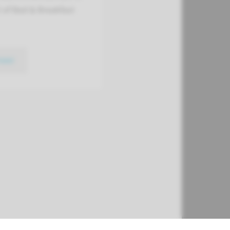
 of Bed & Breakfast
meer