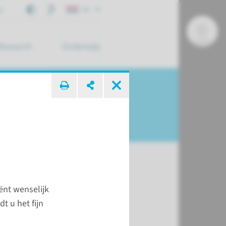
j
NL
Research
Onderwijs
 zoek ...
ënt wenselijk
lijke
t u het fijn
ngen