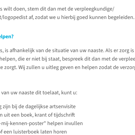
Het is ve
ets wilt doen, stem dit dan met de verpleegkundige/
bezittin
t/logopedist af, zodat we u hierbij goed kunnen begeleiden.
voorzien
misverst
elpen?
We advis
spullen t
s, is afhankelijk van de situatie van uw naaste. Als er zorg i
naar huis
 helpen, die er niet bij staat, bespreek dit dan met de verpl
 zorgt. Wij zullen u uitleg geven en helpen zodat de verzorg
lees 
e van uw naaste dit toelaat, kunt u:
MC
zijn bij de dagelijkse artsenvisite
en van uw naaste op de MC/IC.
MRSA b
 uit een boek, krant of tijdschrift
risico
-mij-kennen-poster" helpen invullen
f een luisterboek laten horen