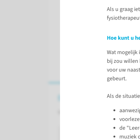
Als u graag i
fysiotherapeu
Hoe kunt u h
Wat mogelijk i
bij zou willen
voor uw naaste
gebeurt.
Als de situati
Op bezoek komen op de IC/
aanwezig 
Wat u moet weten over het bezoek
voorlezen
de "Leer
lees meer
muziek o