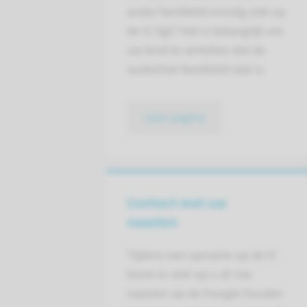
ander familielid ernstig ziek op
de IC ligt? Het is belangrijk om
uw kind te vertellen dat de
ouder/het familielid ziek is.
naar pagina
Contact met uw
naasten
Tijdens een opname op de IC
komt er veel op u af. Uw
naasten op de hoogte houden