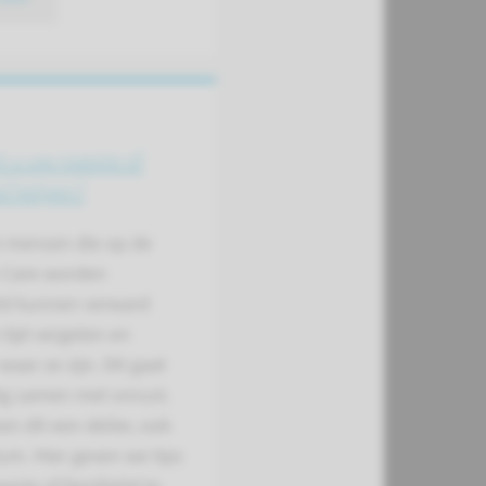
 u uw naaste of
id helpen?
mensen die op de
e Care worden
d kunnen verward
 tijd vergeten en
waar ze zijn. Dit gaat
ig samen met onrust.
n dit een delier, ook
ium. Hier geven we tips