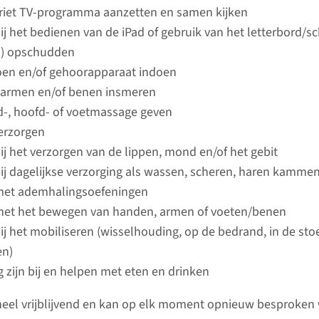
Is de pat
riet TV-programma aanzetten en samen kijken
voor opn
ij het bedienen van de iPad of gebruik van het letterbord/sc
dan 24 uu
s) opschudden
ziekenhu
oen en/of gehoorapparaat indoen
geweest? 
 armen en/of benen insmeren
geweest 
-, hoofd- of voetmassage geven
of ander
erzorgen
landbouw
ij het verzorgen van de lippen, mond en/of het gebit
bestaat d
ij dagelijkse verzorging als wassen, scheren, haren kamm
de MRSA-b
met ademhalingsoefeningen
Bezoek, verzorging en
draagt.
met het bewegen van handen, armen of voeten/benen
behandeling
ij het mobiliseren (wisselhouding, op de bedrand, in de stoe
n)
lees 
Als toestand van de patiënt en
 zijn bij en helpen met eten en drinken
de situatie op de unit dat
toelaten, bestaat de
geheel vrijblijvend en kan op elk moment opnieuw besproken
mogelijkheid voor familie