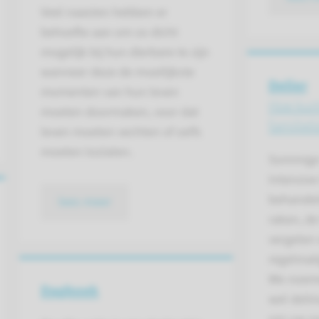
Veel naasten hebben er
behoefte aan om zo dicht
mogelijk bij hun dierbare te zijn
wanneer deze de moeilijkste
Delier
momenten van hun leven
Hoe kunt
moeten doormaken, voor dat
familiel
leven moeten vechten of zelfs
moeten loslaten.
Sommige 
Intensiv
behandel
lees meer
raken, de
vergeten 
regelmat
We noeme
Dagboek
wel delir