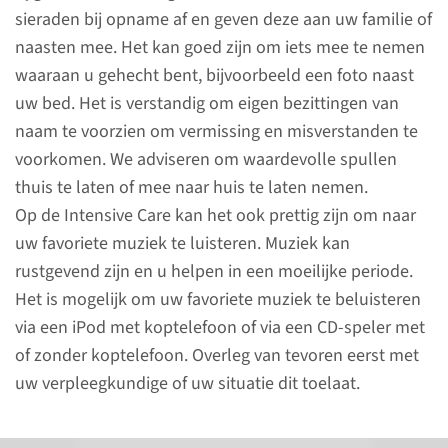
sieraden bij opname af en geven deze aan uw familie of
naasten mee. Het kan goed zijn om iets mee te nemen
waaraan u gehecht bent, bijvoorbeeld een foto naast
uw bed. Het is verstandig om eigen bezittingen van
naam te voorzien om vermissing en misverstanden te
Op bezoek komen op
voorkomen. We adviseren om waardevolle spullen
de IC/MC
thuis te laten of mee naar huis te laten nemen.
Op de Intensive Care kan het ook prettig zijn om naar
Wat u moet weten over het
uw favoriete muziek te luisteren. Muziek kan
bezoeken van uw naaste op de
rustgevend zijn en u helpen in een moeilijke periode.
MC/IC.
Het is mogelijk om uw favoriete muziek te beluisteren
via een iPod met koptelefoon of via een CD-speler met
of zonder koptelefoon. Overleg van tevoren eerst met
lees meer
uw verpleegkundige of uw situatie dit toelaat.