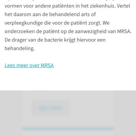
vormen voor andere patiënten in het ziekenhuis. Vertel
het daarom aan de behandelend arts of
verpleegkundige die voor de patiënt zorgt. We
onderzoeken de patiënt op de aanwezigheid van MRSA.
De drager van de bacterie krijgt hiervoor een
Op bezoek komen op
behandeling.
de IC/MC
Lees meer over MRSA
Wat u moet weten over het
bezoeken van uw naaste op de
MC/IC.
lees meer