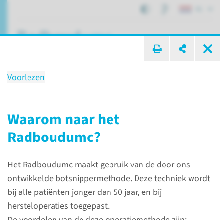
NL
ik zoek ...
Voorlezen
Expertcentrum heup­
prothesiologie
Waarom naar het
Radboudumc?
Afdelingen, specialismen en zorglocaties
Orthopedie
Het Radboudumc maakt gebruik van de door ons
Expertcentrum heupprothesiologie
ontwikkelde botsnippermethode. Deze techniek wordt
bij alle patiënten jonger dan 50 jaar, en bij
hersteloperaties toegepast.
De voordelen van de deze operatiemethode zijn: