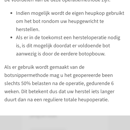
Indien mogelijk wordt de eigen heupkop gebruikt
om het bot rondom uw heupgewricht te
herstellen.
Als er in de toekomst een hersteloperatie nodig
Over
is, is dit mogelijk doordat er voldoende bot
ons centrum
aanwezig is door de eerdere botopbouw.
U kunt bij ons expertcentrum
Als er gebruik wordt gemaakt van de
terecht voor klachten aan uw
botsnippermethode mag u het geopereerde been
heup. Wij plaatsen
slechts 50% belasten na de operatie, gedurende 6
heupprothesen en behandelen
weken. Dit betekent dus dat uw herstel iets langer
klachten aan uw huidige
duurt dan na een reguliere totale heupoperatie.
prothese. Dat doen we voor
jong en oud.