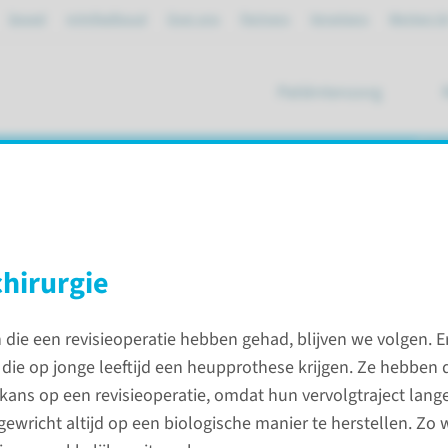
Spoed
mijnRadboud
Over ons
Partners
Verwijzers
Werken bi
Patiëntenzorg
ik
up­prothesiologie
chirurgie
ies
Orthopedie
Expertcentrum heupprothesiologie
die een revisieoperatie hebben gehad, blijven we volgen. Er
ie op jonge leeftijd een heupprothese krijgen. Ze hebben
Contac
ans op een revisieoperatie, omdat hun vervolgtraject lang
gewricht altijd op een biologische manier te herstellen. Zo
Expertce