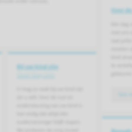
erzoek onder narcose,
Voor d
Eén dag 
met ons 
laat julli
moeten zi
kind alva
te vertel
Bij uw kind zijn
gebeure
Short Stay Unit
U mag zo vaak bij uw kind zijn
lees 
als u wilt. Voor de rust en
ondersteuning van uw kind is
het nodig dat altijd één
ouder/verzorger blijft slapen.
We proberen de zorg zoveel
Bezoek 