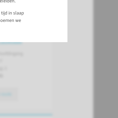
geleiden.
ijd in slaap
t noemen we
 afspraak
Hoofdingang
 F
g: 2
01
 route