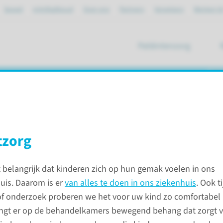
Spoed
mijnRadboud
Over ons
Partners
Verwijzers
Werken bi
Patiëntenzorg
ik
n Short Stay Unit
nhuis
tzorg
 belangrijk dat kinderen zich op hun gemak voelen in ons
ing en Short Stay Unit
uis. Daarom is er
van alles te doen in ons ziekenhuis
. Ook t
f onderzoek proberen we het voor uw kind zo comfortabel 
gt er op de behandelkamers bewegend behang dat zorgt vo