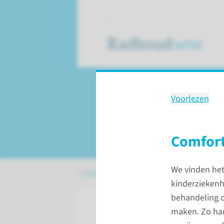
Voorlezen
Dagbehandeling e
Amalia kinderzieke
Comfor
We vinden het
Amalia kinderziekenhuis
Dagbehandel
kinderziekenh
behandeling o
maken. Zo han