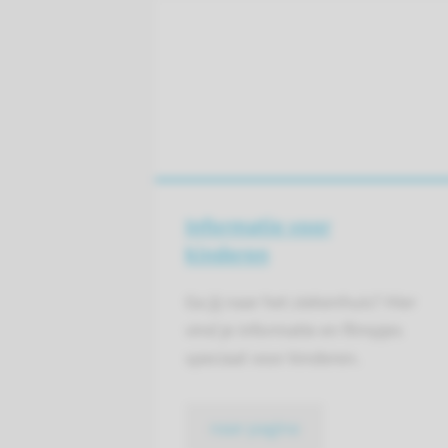
Informatie voor
kinderen
Ga jij naar het ziekenhuis? Hier
vind je informatie en filmpjes
speciaal voor kinderen.
naar pagina