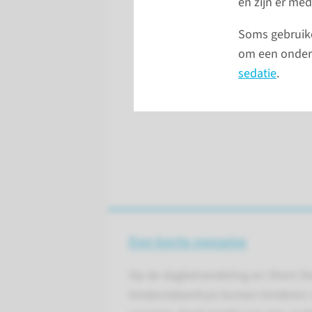
en zijn er me
Soms gebruike
om een onderz
sedatie
.
Een korte opname
Op de dagbehandeling en Short Sta
kinderziekenhuis komen kinderen va