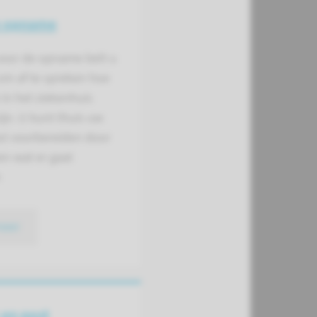
e opname
voor de opname belt u
om af te spreken hoe
e in het ziekenhuis
jn. U kunt thuis uw
st voorbereiden door
len wat er gaat
n
meer
en post