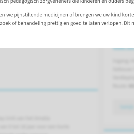
disch pedagogisch zorgverleners die kinderen en ouders be
n we pijnstillende medicijnen of brengen we uw kind korte t
oek of behandeling prettig en goed te laten verlopen. Di
Naar de
Ingang: 
Gebouw:
Verdiepin
Route:
8
bekijk
y Unit van het Amalia
n 0 tot 18 jaar voor een korte