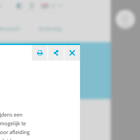
j
NL
Research
Onderwijs
 zoek ...
ijdens een
mogelijk te
or afleiding