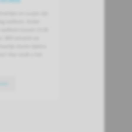
roertjes en zusjes zijn
dag welkom. Ander
s welkom tussen 15.00
ur. Wilt iemand uw
kaartje sturen tijdens
e? Hier vindt u het
meer