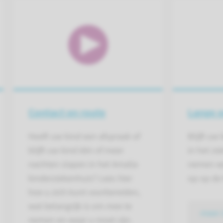
Contact en route
Lange 
Heeft uw kind een afspraak of
Blijft uw
blijft uw kind één of meer
in het z
nachten slapen in het Amalia
nemen we
kinderziekenhuis? Lees hier
op op de
hoe u zich kunt voorbereiden,
wat belangrijk is om mee te
meer 
nemen en waar u moet zijn.