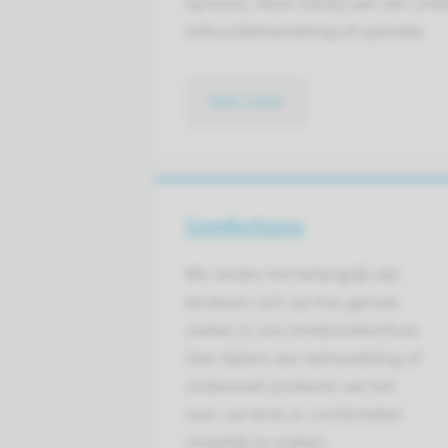
opname. Denk hierbij aan een ond
(infuus)behandeling of operatie.
lees meer
Comfortzorg
We vinden het belangrijk dat
kinderen zich op hun gemak
voelen in ons kinderziekenhuis.
Ook tijdens een behandeling of
onderzoek proberen we het
voor uw kind zo comfortabel
mogelijk te maken.