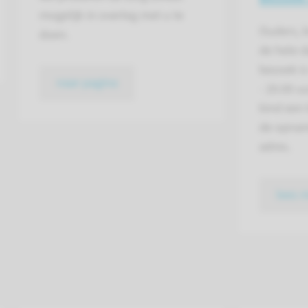
mogelijk in overleg met u te
Ouders, b
doen.
de hele 
bezoek i
naar pagina
- 20.00 u
kind een 
de opnam
adres.
lees 