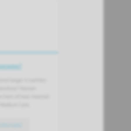
opname?
 kind langer 4 nachten
iekenhuis? Namen
 hem of haar meestal
 Medium Care.
informatie