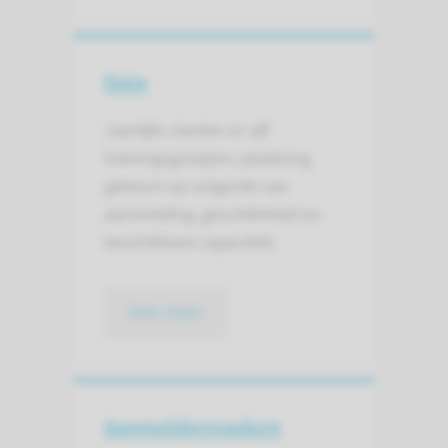
Data
Jaarlijks starten er vijf
trainingsgroepen; plaatsing
gebeurt op volgorde van
aanmelding, geschiktheid en
beschikbare capaciteit.
lees meer
Aanmeld­procedure