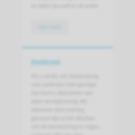
en lijden bij uzelf en de ander.
lees meer
Doelgroep
Als u eerder een basistraining
voor patiënten hebt gevolgd,
dan kunt u deelnemen aan
deze vervolgtraining. Wij
adviseren deze training
geruime tijd na het afsluiten
van de basistraining te volgen,