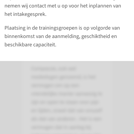
nemen wij contact met u op voor het inplannen van
het intakegesprek.
Plaatsing in de trainingsgroepen is op volgorde van
binnenkomst van de aanmelding, geschiktheid en
beschikbare capaciteit.
Over compassietraining
voor patiënten
Compassie, ook wel
mededogen genoemd, is het
vermogen om op een
vriendelijke manier aanwezig te
zijn en open te staan voor pijn
en lijden, zowel dat van onszelf
als dat van anderen . Het is een
vermogen dat in aanleg bij