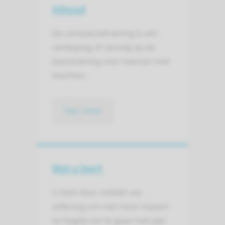
Inhoud
De compassietraining is een
verdieping of vervolg op de
basistraining voor mensen met
klachten.
lees meer
Wat u leert
U leert door middel van
oefening om met meer respect
en begrip om te gaan met pijn