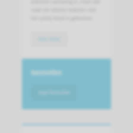
iedereen aanwezig is, maar dat
vaak om allerlei redenen niet
tot (volle) bloei is gekomen.
lees meer
Aanmelden
naar formulier