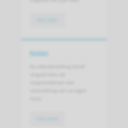
ongeveer één jaar later.
lees meer
Kosten
De indicatiestelling wordt
vergoed door de
zorgverzekeraar met
uitzondering van uw eigen
risico.
lees meer