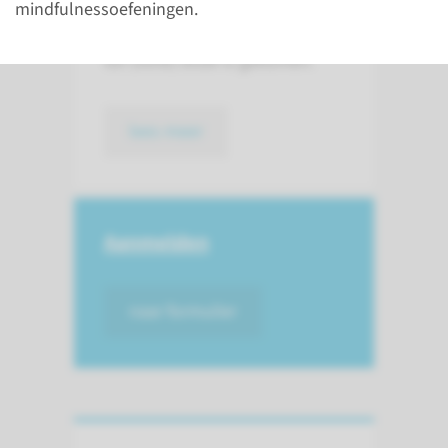
iedereen aanwezig is, maar dat
mindfulnessoefeningen.
vaak om allerlei redenen niet
tot (volle) bloei is gekomen.
lees meer
Aanmelden
naar formulier