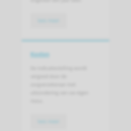
ongeveer één jaar later.
lees meer
Kosten
De indicatiestelling wordt
vergoed door de
zorgverzekeraar met
uitzondering van uw eigen
risico.
lees meer