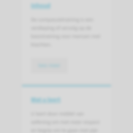
Inhoud
De compassietraining is een
verdieping of vervolg op de
basistraining voor mensen met
klachten.
lees meer
Wat u leert
U leert door middel van
oefening om met meer respect
en begrip om te gaan met pijn