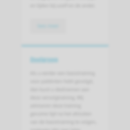
en lijden bij uzelf en de ander.
lees meer
Doelgroep
Als u eerder een basistraining
voor patiënten hebt gevolgd,
dan kunt u deelnemen aan
deze vervolgtraining. Wij
adviseren deze training
geruime tijd na het afsluiten
van de basistraining te volgen,