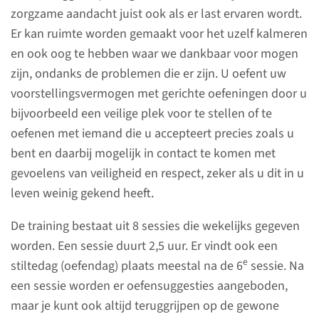
zorgzame aandacht juist ook als er last ervaren wordt.
Er kan ruimte worden gemaakt voor het uzelf kalmeren
en ook oog te hebben waar we dankbaar voor mogen
zijn, ondanks de problemen die er zijn. U oefent uw
voorstellingsvermogen met gerichte oefeningen door u
Over compassietraining
bijvoorbeeld een veilige plek voor te stellen of te
voor patiënten
oefenen met iemand die u accepteert precies zoals u
bent en daarbij mogelijk in contact te komen met
Compassie, ook wel
gevoelens van veiligheid en respect, zeker als u dit in u
mededogen genoemd, is het
leven weinig gekend heeft.
vermogen om op een
vriendelijke manier aanwezig te
De training bestaat uit 8 sessies die wekelijks gegeven
zijn en open te staan voor pijn
worden. Een sessie duurt 2,5 uur. Er vindt ook een
en lijden, zowel dat van onszelf
e
stiltedag (oefendag) plaats meestal na de 6
sessie. Na
als dat van anderen . Het is een
een sessie worden er oefensuggesties aangeboden,
vermogen dat in aanleg bij
maar je kunt ook altijd teruggrijpen op de gewone