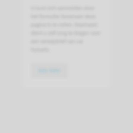
U kunt zich aanmelden door
het formulier bovenaan deze
pagina in te vullen. Daarnaast
dient u zelf zorg te dragen voor
een verwijsbrief van uw
huisarts.
lees meer