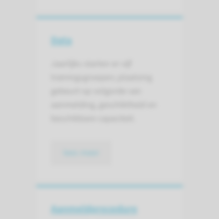
Data
Jaarlijks starten er vijf
trainingsgroepen; plaatsing
gebeurt op volgorde van
aanmelding, geschiktheid en
beschikbare capaciteit.
lees meer
Aanmeld­procedure