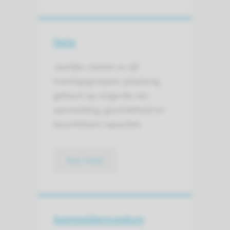
Data
Jaarlijks starten er vijf
trainingsgroepen; plaatsing
gebeurt op volgorde van
aanmelding, geschiktheid en
beschikbare capaciteit.
lees meer
Aanmeld­procedure