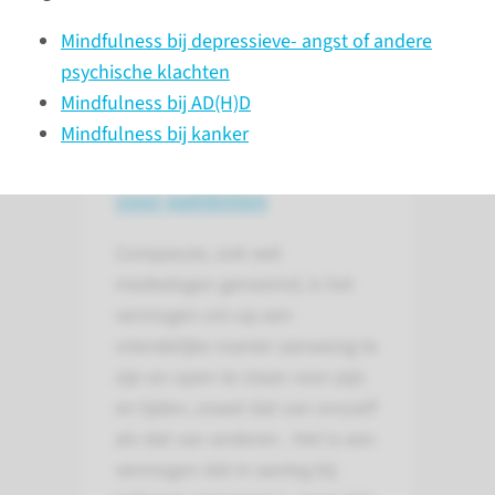
Mindfulness bij depressieve- angst of andere
psychische klachten
Mindfulness bij AD(H)D
Mindfulness bij kanker
Over compassietraining
voor patiënten
Compassie, ook wel
mededogen genoemd, is het
vermogen om op een
vriendelijke manier aanwezig te
zijn en open te staan voor pijn
en lijden, zowel dat van onszelf
als dat van anderen . Het is een
vermogen dat in aanleg bij