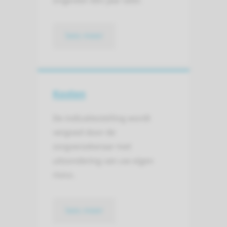
ongeveer één jaar later.
lees meer
Kosten
De indicatiestelling wordt
vergoed door de
zorgverzekeraar met
uitzondering van uw eigen
risico.
lees meer