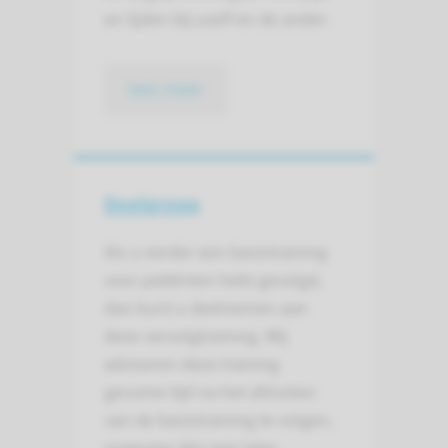
en lijden bij uzelf en de ander.
lees meer
Doelgroep
Als u eerder een basistraining
voor patiënten hebt gevolgd,
dan kunt u deelnemen aan
deze vervolgtraining. Wij
adviseren deze training
geruime tijd na het afsluiten
van de basistraining te volgen,