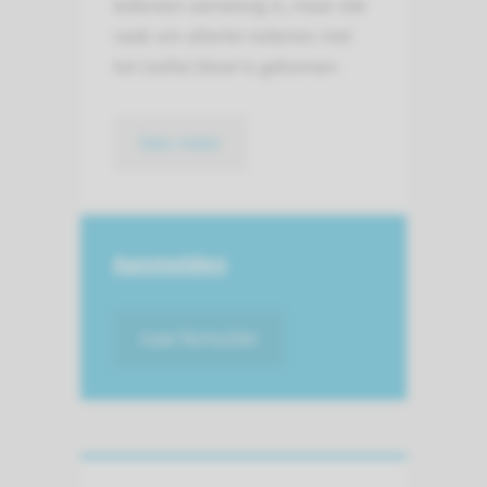
iedereen aanwezig is, maar dat
vaak om allerlei redenen niet
tot (volle) bloei is gekomen.
lees meer
Aanmelden
naar formulier