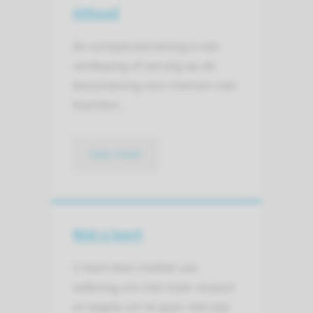
Inhoud
De compassietraining is een
verdieping of vervolg op de
basistraining voor mensen met
klachten.
lees meer
Wat u leert
U leert door middel van
oefening om met meer respect
en begrip om te gaan met pijn