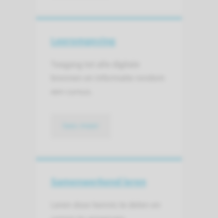
Leeromgeving
Toegang tot alle digitale
bronnen en informatie rondom
een cursus.
lees meer
Samenwerkend leren
Leren door kennis te delen en