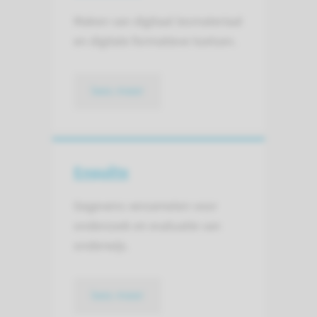
Maken van digitaal lesmateriaal
en digitale formatieve toetsen.
lees meer
Enquête
Gegevens verzamelen voor
onderzoek en evaluatie van
onderwijs.
lees meer