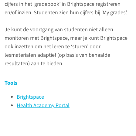
cijfers in het ‘gradebook’ in Brightspace registreren
en/of inzien. Studenten zien hun cijfers bij ‘My grades’.
Keuzewijzer
Je kunt de voortgang van studenten niet alleen
welke tool(s)?
monitoren met Brightspace, maar je kunt Brightspace
ook inzetten om het leren te ‘sturen’ door
Hierin zie je in één oogopslag
lesmaterialen adaptief (op basis van behaalde
welke digitale leertools voor
resultaten) aan te bieden.
welke doelgroep beschikbaar
zijn. Je kunt direct doorklikken
Tools
voor meer informatie.
Brightspace
Health Academy Portal
bekijk keuzewijzer