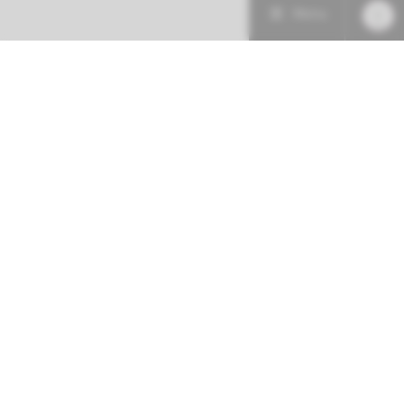
Menu
Patiëntenzorg
Research
Onderwijs
Volg ons op:
Spoed