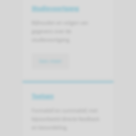
Studievoortgang
Bijhouden en volgen van
gegevens over de
studievoortgang.
lees meer
Toetsen
Formatief en summatief, met
bijvoorbeeld directe feedback
en beoordeling.