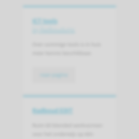
ICT tools
bij Radboudumc
Over sommige tools is in huis
meer kennis beschikbaar.
naar pagina
Radboud EDIT
Ruim 60 blended werkvormen
voor het onderwijs op één