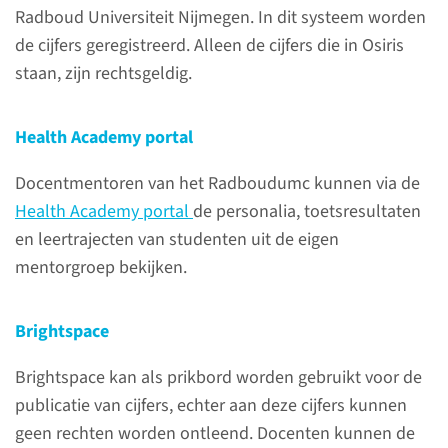
Radboud Universiteit Nijmegen. In dit systeem worden
de cijfers geregistreerd. Alleen de cijfers die in Osiris
staan, zijn rechtsgeldig.
Welke tool(s) zet je in
voor jouw leervraag?
Health Academy portal
We leren in een 'blended
Docentmentoren van het Radboudumc kunnen via de
leeromgeving', waarin virtuele
Health Academy portal
de personalia, toetsresultaten
en andere onderwijsvormen
en leertrajecten van studenten uit de eigen
met elkaar zijn geïntegreerd of
mentorgroep bekijken.
elkaar afwisselen. We
verzamelden hier de
Brightspace
mogelijkheden en bieden je
een keuzewijzer.
Brightspace kan als prikbord worden gebruikt voor de
publicatie van cijfers, echter aan deze cijfers kunnen
Welke tool past het best bij
geen rechten worden ontleend. Docenten kunnen de
jouw leervraag?