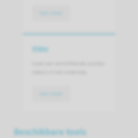
lees meer
Video
Inzet van verschillende soorten
video’s in het onderwijs.
lees meer
Beschikbare tools