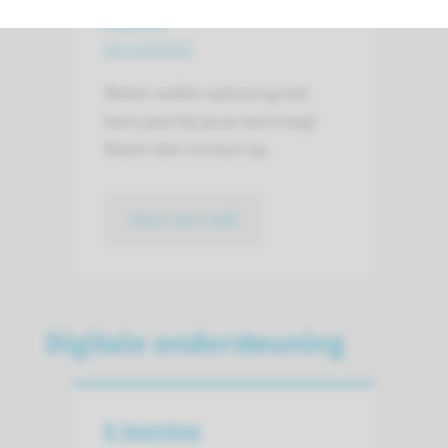
Advies
en contact
Weten welke oplossing het
best past bij jouw leervraag?
Neem dan contact op.
stuur een mail
Digitale ondersteuning
E-learning