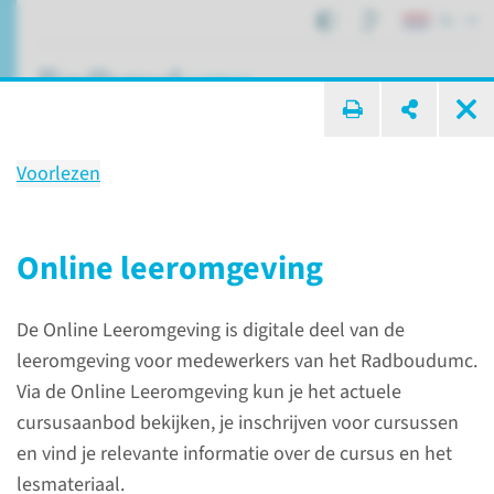
NL
ik zoek ...
Voorlezen
ICT tools
in het onderwijs
Online leeromgeving
De Online Leeromgeving is digitale deel van de
Onderwijs
Leren & ICT
ICT tools
leeromgeving voor medewerkers van het Radboudumc.
Via de Online Leeromgeving kun je het actuele
cursusaanbod bekijken, je inschrijven voor cursussen
Contact
en vind je relevante informatie over de cursus en het
lesmateriaal.