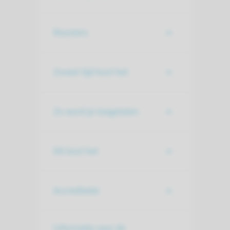
Roosters
Zoveel tijd kost het
Zo word je toegelaten
Dit kost het
Accreditatie
Informatie voor de