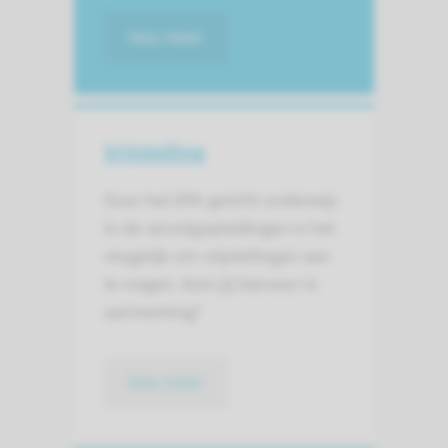
lees meer
Vrijstelling
Door het EPA-gericht onderwijs
in de vervolgopleidingen is het
mogelijk om vrijstellingen aan
te vragen. Kom jij hiervoor in
aanmerking?
lees meer