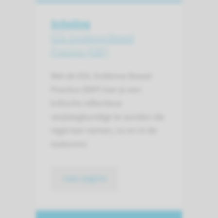
Scholing
EOL Evidence Based
Practice (EBP)
Met de EOL Evidence Based
Practice (EBP) leer je een
kritische reflectieve
verpleegkundige te worden die
regie kan nemen, nu en in de
toekomst.
naar pagina