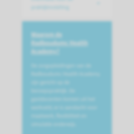
praktijkinstelling
Waarom de
Radboudumc Health
Academy?
De zorgopleidingen van de
Radboudumc Health Academy
zijn gericht op de
beroepspraktijk. De
gastdocenten komen uit het
werkveld, er is aandacht voor
maatwerk, flexibiliteit en
simulatie onderwijs.