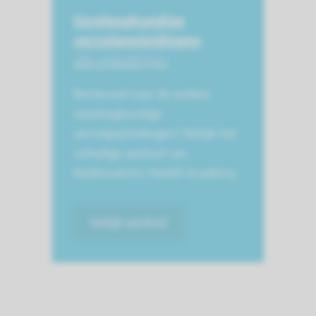
Verpleegkundige
vervolgopleidingen
alle opleidingen
Benieuwd naar de andere
verpleegkundige
vervolgopleidingen? Bekijk het
volledige aanbod van
Radboudumc Health Academy.
bekijk aanbod