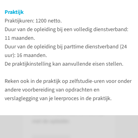
Over de opleiding
Praktijk
De opleiding
Praktijkuren: 1200 netto.
recoveryverpleegkundige (REC,
Duur van de opleiding bij een volledig dienstverband:
voorheen VRV) leidt op tot
11 maanden.
gespecialiseerd
Duur van de opleiding bij parttime dienstverband (24
verpleegkundige op de
uur): 16 maanden.
recovery. Om de opleiding te
De praktijkinstelling kan aanvullende eisen stellen.
kunnen volgen is een
aanstelling op een passende
Reken ook in de praktijk op zelfstudie-uren voor onder
praktijkleerplaats noodzakelijk.
andere voorbereiding van opdrachten en
Twijfel je of de
verslaglegging van je leerproces in de praktijk.
praktijkleerplaats aan de eisen
voldoet? Neem dan contact op
met de opleider.