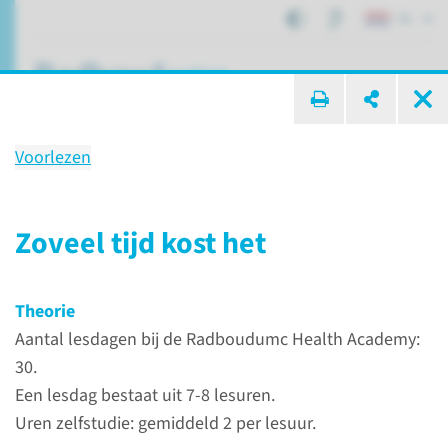
NL
ik zoek ...
Voorlezen
Scholing
Vervolgopleiding Recovery
Zoveel tijd kost het
Verpleegkundige (REC)
Theorie
Aantal lesdagen bij de Radboudumc Health Academy:
Onderwijs
Alle scholingen
30.
Vervolgopleiding Recovery Verpleegkundige (REC)
Een lesdag bestaat uit 7-8 lesuren.
Uren zelfstudie: gemiddeld 2 per lesuur.