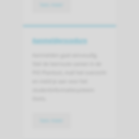
lees meer
Aanmeldprocedure
Aanmelden gaat eenvoudig.
Stel de leerroute samen in de
PIO Plantool, mail het overzicht
en meld je aan voor het
studentinformatiesysteem
Osiris.
lees meer