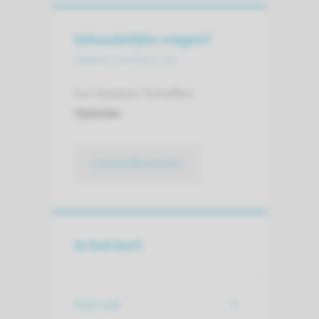
Inhoudelijke vragen?
Neem contact op
Ine Zeedzen-Scheffers
Opleider
contactformulier
In het kort
Voor wie