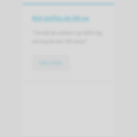
Met stofjas de OK op
"Terwijl de patiënt op tafel lag,
verving ik een OK-lamp."
lees meer