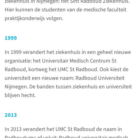
ziekenhuis in Nijmegen: het Sint Radboud Ziekenhuis.
De gebouwen van het
Hier kunnen de studenten van de medische faculteit
Radboudumc bevinden zich op
praktijkonderwijs volgen.
het landgoed Heyendael, dat
vroeger eigendom was de
1999
familie Jurgens. Zij woonden in
het ‘kasteeltje’ Huize
In 1999 verandert het ziekenhuis in een geheel nieuwe
Heyendael. Sinds de aankoop
organisatie: het Universitair Medisch Centrum St
van het terrein in 1949 is de
Radboud, kortweg het UMC St Radboud. Ook kiest de
campus flink veranderd.
universiteit een nieuwe naam: Radboud Universiteit
Nijmegen. De banden tussen ziekenhuis en universiteit
blijven hecht.
lees meer
2013
In 2013 verandert het UMC St Radboud de naam in
Boeken
Radboudumc of voluit: Radboud universitair medisch