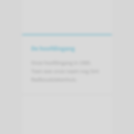
De hoofdingang
Onze hoofdingang in 1980.
Toen was onze naam nog Sint
Radboudziekenhuis.