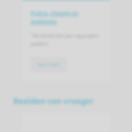
Fysica, chemie en
anatomie
"De eerste drie jaar zag je geen
patiënt."
lees meer
Beelden van vroeger