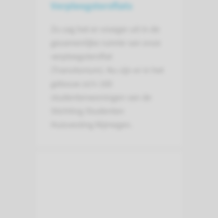
Verpleegsters­flats
Zo zag het er vroeger uit in de
gezamenlijke ruimte van onze
verpleegstersflat
(Transitorium). Nu zijn er in het
gebouw zo'n 160
studentenwoningen van de
Stichting Studenten
Huisvesting Nijmegen.