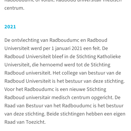
over onze geschiedenis
centrum.
Hippocrates op Heyendael
2021
- Jan Brabers
Professoren op Heyendael -
De ontvlechting van Radboudumc en Radboud
Fons Plasschaert, Gerd
Universiteit werd per 1 januari 2021 een feit. De
Rosenbusch & Jan Brabers
Radboud Universiteit bleef in de Stichting Katholieke
Honderd jaar Radboud
Universiteit, die hernoemd werd tot de Stichting
Universiteit in 101 beelden
Radboud universiteit. Het college van bestuur van de
- Paul van den Broek & Bea
Radboud Universiteit is het bestuur van deze stichting.
Ros
Voor het Radboudumc is een nieuwe Stichting
Radboud universitair medisch centrum opgericht. De
Raad van Bestuur van het Radboudumc is het bestuur
Kronieken
van deze stichting. Beide stichtingen hebben een eigen
Raad van Toezicht.
In de kronieken leest u over de