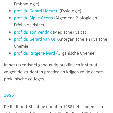
start de medische faculteit en 5
Embryologie)
jaar later opent het Sint
prof. dr. Gerard Horsten
(Fysiologie)
Radboud Ziekenhuis.
prof. dr. Sipke Geerts
(Algemene Biologie en
Erfelijkheidsleer)
prof. dr. Ton Vendrik
(Medische Fysica)
lees meer
prof. dr. Gerard van Os
(Anorganische en Fysische
Chemie)
prof. dr. Rutger Nivard
(Organische Chemie)
In het razendsnel gebouwde preklinisch instituut
volgen de studenten practica en krijgen ze de eerste
preklinische colleges.
1956
De Radboud Stichting opent in 1956 het academisch
De campus