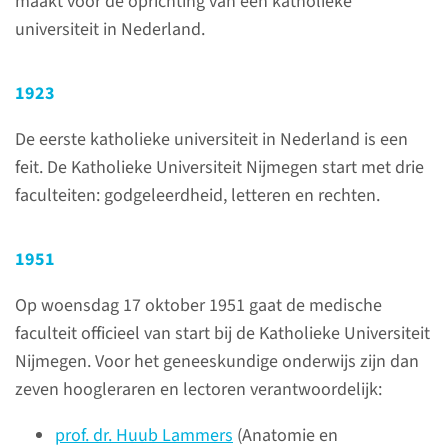
maakt voor de oprichting van een katholieke
universiteit in Nederland.
1923
De eerste katholieke universiteit in Nederland is een
De geschiedenis
feit. De Katholieke Universiteit Nijmegen start met drie
van het Radboudumc
faculteiten: godgeleerdheid, letteren en rechten.
Onze geschiedenis gaat terug
tot 1905. Dan ontstaat de
1951
Radboud Stichting, die zich
Op woensdag 17 oktober 1951 gaat de medische
sterkt maakt voor de oprichting
faculteit officieel van start bij de Katholieke Universiteit
van een Nederlandse
Nijmegen. Voor het geneeskundige onderwijs zijn dan
katholieke universiteit. In 1923
zeven hoogleraren en lectoren verantwoordelijk:
opent de Katholieke
Universiteit Nijmegen, in 1951
prof. dr. Huub Lammers
(Anatomie en