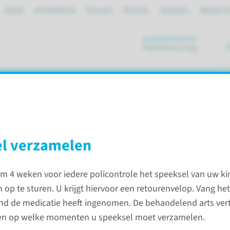
Spoed
mijnRadboud
Over ons
Partners
Verwijzers
Werken bi
Patiëntenzorg
ik
le hyperplasie
l verzamelen
m 4 weken voor iedere policontrole het speeksel van uw ki
ale hyperplasie (CAH/AGS) bij kinderen
Zorgpad
 op te sturen. U krijgt hiervoor een retourenvelop. Vang he
Algemene informatie
nd de medicatie heeft ingenomen. De behandelend arts vert
 en op welke momenten u speeksel moet verzamelen.