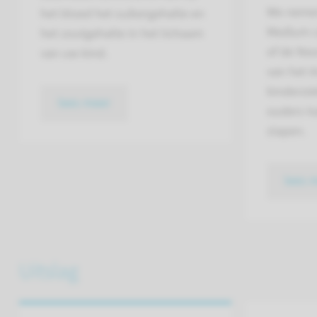
We nemen
het bloed het suikergehalte en
Medium c
het zoutgehalte in het lichaam
of de Neo
van uw kind.
van het 
kinderzie
lees meer
ouders ka
slapen.
lees 
Uitslag