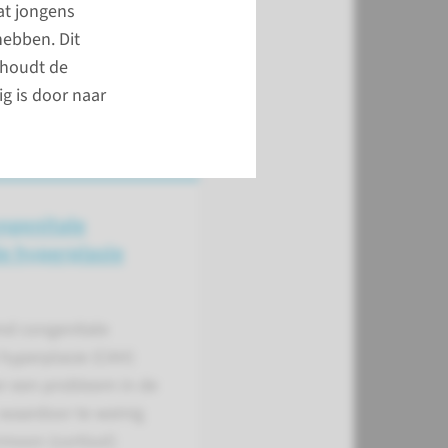
at jongens
hebben. Dit
 houdt de
g is door naar
ngenitale
e hyperplasie
nd congenitale
hyperplasie (CAH)
 er een probleem in de
 waardoor te weinig
moon (cortisol)