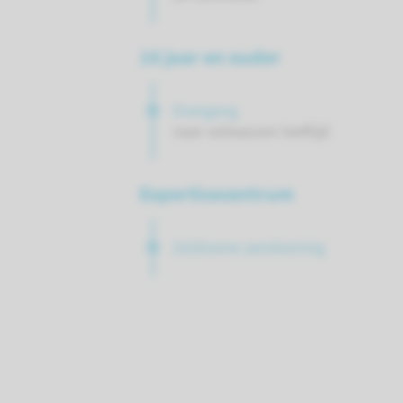
16 jaar en ouder
Overgang
naar volwassen leeftijd
Expertisecentrum
Zeldzame aandoening