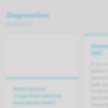
Diagnosefase
Opname
Waarom
CAH?
Er zijn v
waarom d
uw kind 
heeft. Bi
Heeft uw kind
van de hi
Congenitale adrenale
niet duide
hyperplasie (CAH)?
uitwendi