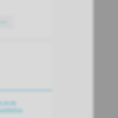
meer
 op de
gafdeling