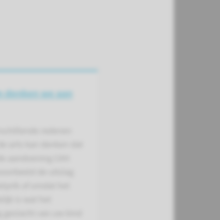
 denken we aan
erschillende redenen
e arts kan denken dat
de aandoening CAH
jvoorbeeld de uitslag
elprik of omdat het
lijk is wat het
g geslacht van uw kind