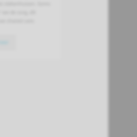
e) ziekenhuizen. Soms
’ we de zorg, dit
e shared care.
meer