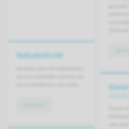
gemaakt w
andere h
mannelij
(testoste
lees 
Medicatie bij CAH
Kinderen met CAH behandelen
we met medicatie waarmee we
hormoontekorten aanvullen.
Shared
zorg bij 
lees meer
Vanuit he
kinderzi
veel sam