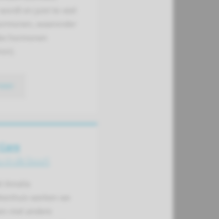
ordt en juist te veel
ormonen, waaronder
ke hormonen
ron).
meer
 Care
u in de buurt
t Amalia
ekenhuis werken we
en met andere