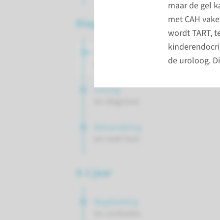
maar de gel k
met CAH vaker
Diagnosefase
wordt TART, t
kinderendocri
Opname
de uroloog. D
en onderzoek
Uitslag
en diagnose
Behandeling
en naar huis
0-1 jaar
Begeleiding
en controles