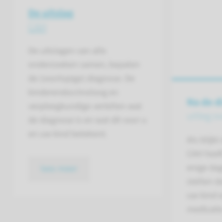
De uitslag
CAH
De uitslagen van alle
onderzoeken samen, bepalen
de (voorlopige) diagnose. De
kinderendocrinoloog en
Na de d
verpleegkundige vertellen wat
uitleg o
de diagnose is en wat dit voor u
en uw kind betekent.
Als blijk
CAH heeft
enige da
lees meer
stellen d
uw kind e
medicati