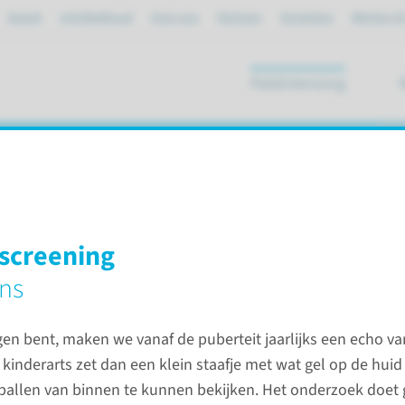
Spoed
mijnRadboud
Over ons
Partners
Verwijzers
Werken bi
Patiëntenzorg
ik
le hyperplasie
 screening
ens
ale hyperplasie (CAH/AGS) bij kinderen
Zorgpad
gen bent, maken we vanaf de puberteit jaarlijks een echo va
Algemene informatie
 kinderarts zet dan een klein staafje met wat gel op de huid
ballen van binnen te kunnen bekijken. Het onderzoek doet g