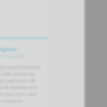
iagnose
ver medicatie
t dat uw kind inderdaad
, blijft uw kind nog
gen opgenomen. We
an de medicatie af op
n leren u hoe u deze
e moet geven.