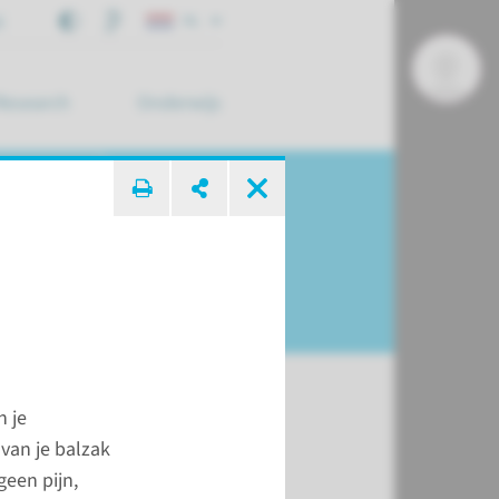
j
NL
Research
Onderwijs
 zoek ...
n je
 van je balzak
een pijn,