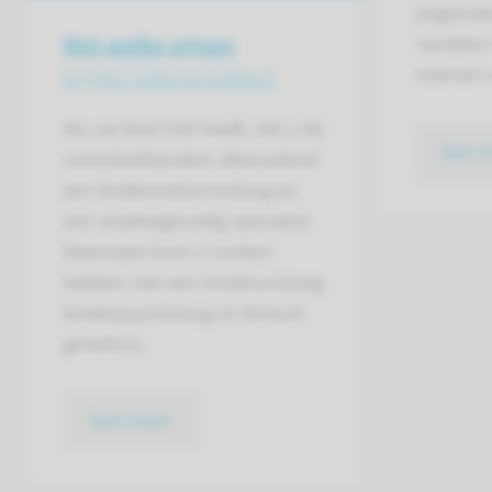
(regional
Met welke artsen
‘verdelen
krijgen jullie te maken?
noemen w
Als uw kind CAH heeft, ziet u bij
lees 
controleafspraken afwisselend
een kinderendocrinoloog en
een verpleegkundig specialist.
Daarnaast kunt u contact
hebben met een kinderuroloog,
kinderpsycholoog en klinisch
geneticus.
lees meer