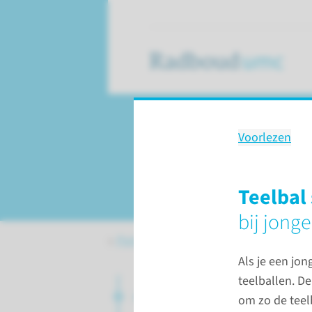
Voorlezen
Zorgpad
congenitale adrena
Teelbal
bij jong
Patiëntenzorg
Congenitale adren
Als je een jon
teelballen. De
Algemene informatie
om zo de teel