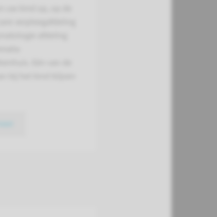
 uw kind op, op de
are verpleegafdeling
natologie afdeling
Amalia
kenhuis. Eén van de
n bij het kind blijven
meer