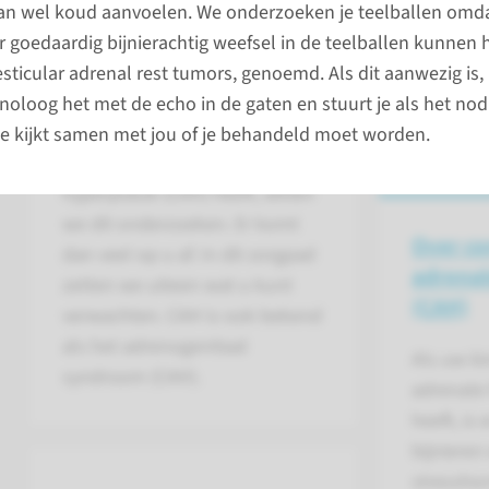
an wel koud aanvoelen. We onderzoeken je teelballen omd
 goedaardig bijnierachtig weefsel in de teelballen kunnen 
Wat kunt u verwachten
esticular adrenal rest tumors, genoemd. Als dit aanwezig is,
als uw kind CAH heeft?
noloog het met de echo in de gaten en stuurt je als het nodi
Als we vermoeden dat uw kind
ie kijkt samen met jou of je behandeld moet worden.
congenitale adrenale
hyperplasie (CAH) heeft, willen
we dit onderzoeken. Er komt
Over co
dan veel op u af. In dit zorgpad
adrenal
zetten we uiteen wat u kunt
(CAH)
verwachten. CAH is ook bekend
als het adrenogenitaal
Als uw ki
syndroom (CAH).
adrenale 
heeft, is
bijnieren
stresshor