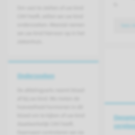
is.
Om vast te stellen of uw kind
CAH heeft, willen we uw kind
onderzoeken. Meestal nemen
lees 
we uw kind hiervoor op in het
ziekenhuis.
Onderzoeken
De afdelingsarts neemt bloed
af bij uw kind. We meten de
hoeveelheid hormonen in dit
bloed om te kijken of uw kind
Opname
daadwerkelijk CAH heeft.
verplee
Daarnaast controleren we via