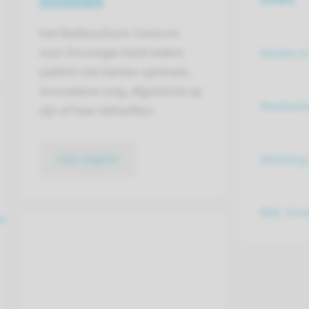
Oncologie
Het Radboudumc Centrum
voor Oncologie biedt iedere
Kanker.nl
patiënt met kanker optimale,
innovatieve zorg, afgestemd op
Marikenh
zijn of haar behoeften.
naar pagina
Stichtin
MDL Fond