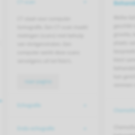
CT-scan
Behand
Welke be
CT staat voor computer
geschikt 
tomografie. Een CT-scan maakt
grootte,
metingen (scans) met behulp
plaats va
van röntgenstralen. Een
bespreek
computer werkt deze scans
kiest sa
vervolgens uit tot foto’s.
behandel
kan geric
naar pagina
remmen v
Echografie
Chemoth
Chemothe
Endo-echografie