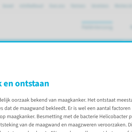
Spoed
mijnRadboud
Over ons
Partners
Verwijzers
Werken bi
Patiëntenzorg
ik
 en ontstaan
kanker
idelijk oorzaak bekend van maagkanker. Het ontstaat meestal
ies dat de maagwand bekleedt. Er is wel een aantal factoren 
Contac
o op maagkanker. Besmetting met de bacterie Helicobacter p
ntsteking van de maagwand en maagzweren veroorzaken. Di
 tumoren van de maag. Het zogenoemde
Afdeling