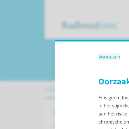
Voorlezen
Maagkanker
Oorzaak
Patiëntenzorg
Aandoeningen
Maag
Er is geen du
in het slijmvl
Over maagkanker
aan het risic
chronische o
Er bestaan verschillende soorten