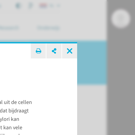
j
NL
Research
Onderwijs
 zoek ...
 uit de cellen
dat bijdraagt
t
ylori kan
t kan vele
 Medische Oncologie