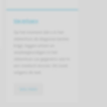
Uw privacy
Op het moment dat u in het
ziekenhuis de diagnose kanker
krijgt, leggen artsen en
verpleegkundigen in het
ziekenhuis uw gegevens vast in
een medisch dossier. Dit moet
volgens de wet.
lees meer