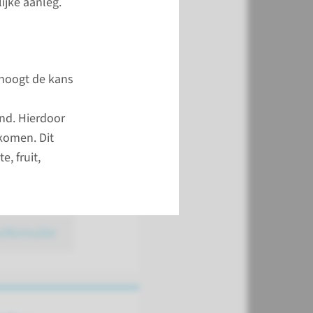
ijke aanleg.
ssen 8.00 - 12.00 uur
 14.00 - 16.00 uur. Bij
n wij 24 uur per dag
rhoogt de kans
r.
1 88 00
nd. Hierdoor
rkomen. Dit
ing Medische
, fruit,
e heeft geen
jden.
ctformulier