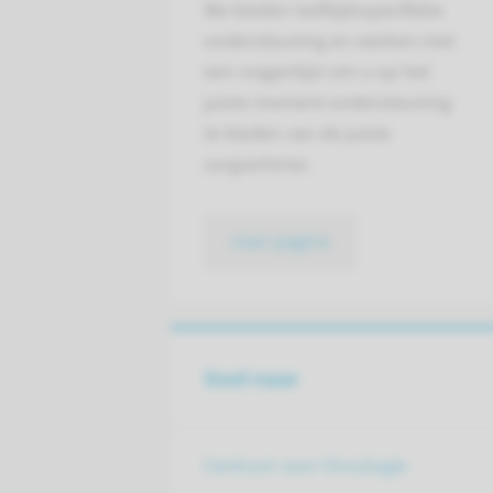
We bieden leeftijdsspecifieke
ondersteuning en werken met
een vragenlijst om u op het
juiste moment ondersteuning
te bieden van de juiste
zorgverlener.
naar pagina
Snel naar
Centrum voor Oncologie