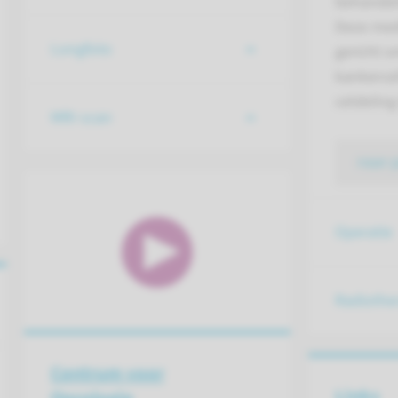
behandeli
Deze medi
Longfoto
gericht 
kankercel
celdelin
MRI-scan
naar 
Operatie
Radiothe
Centrum voor
Links