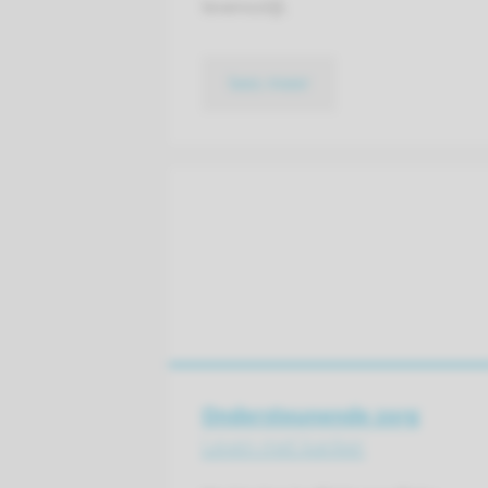
levensstijl.
lees meer
Ondersteunende zorg
Leven met kanker