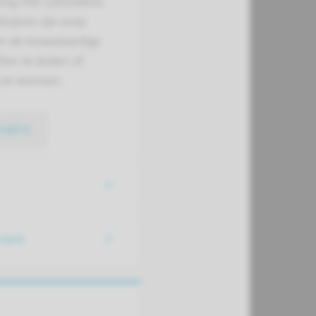
ng met cytostatica.
cijnen zijn erop
om de kwaadaardige
len te doden of
g te remmen.
pagina
rapie