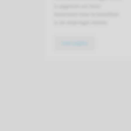
is opgericht om Oost-
Nederland meer te betrekken
in de strijd tegen kanker.
naar pagina