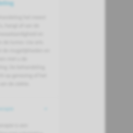
eling
handeling het meest
is, hangt af van de
 kwaadaardigheid en
n de tumor. Uw arts
t de mogelijkheden en
men met u de
ing. De behandeling
ht op genezing of het
an de ziekte.
erapie
rapie is een