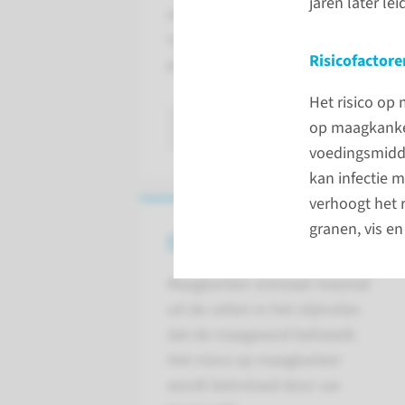
jaren later le
adenocarcinoom komt het vaakst vo
ongeveer 2000 mensen maagkanker
Risicofactore
patiënten is boven de zestig jaar.
Het risico op
op maagkanker
lees meer
voedingsmidde
kan infectie m
verhoogt het r
granen, vis e
Oorzaak en ontstaan
Maagkanker ontstaat meestal
uit de cellen in het slijmvlies
dat de maagwand bekleedt.
Het risico op maagkanker
wordt beïnvloed door uw