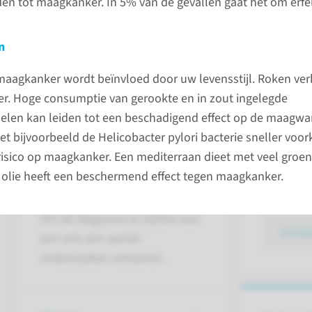
iden tot maagkanker. In 5% van de gevallen gaat het om erfel
or. In Nederland wordt per jaar bij
Bellen tu
 vastgesteld. Het merendeel van de
n
en tussen
spoed zij
 maagkanker wordt beïnvloed door uw levensstijl. Roken ve
bereikbaa
. Hoge consumptie van gerookte en in zout ingelegde
024-36
len kan leiden tot een beschadigend effect op de maagwa
et bijvoorbeeld de Helicobacter pylori bacterie sneller voo
De afdel
isico op maagkanker. Een mediterraan dieet met veel groente
Oncologi
n olie heeft een beschermend effect tegen maagkanker.
Onderzoeken
bezoekti
Om de diagnose te stellen kan
conta
een arts een aantal
onderzoeken uitvoeren.