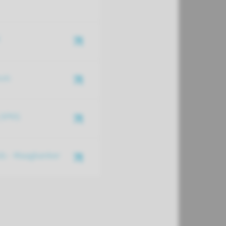
uis
g SPKS
s - Maagkanker