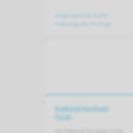
Zorgprogramma Gastro-
enterologische oncologie
Radboud Oncologie
Fonds
Het Radboud Oncologie Fonds