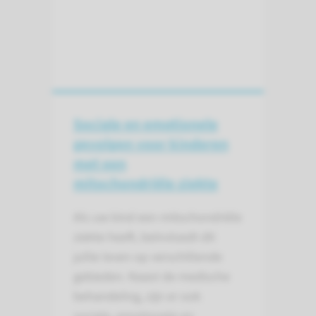
Sociale en emotionele
gevolgen voor kinderen
met een
mitochondriële ziekte
Als uw kind een mitochondriële
ziekte heeft, beïnvloedt dit
jullie leven op verschillende
gebieden. Naast de medische
behandeling, zijn er ook