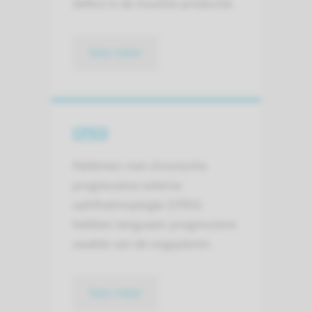
defect in de insuline productie.
lees meer
CPEO
Patiënten met chronische
progressieve externe
ophthalmoplegie (CPEO)
hebben langzaam progressieve
zwakte van de oogspieren.
lees meer