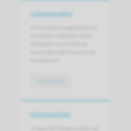
Lichaamscellen
Het lichaam is opgebouwd uit
honderden miljarden cellen.
Dankzij de samenwerking
tussen alle cellen kunnen we
functioneren.
naar pagina
Mitochondriën
In bijna alle lichaamscellen zijn