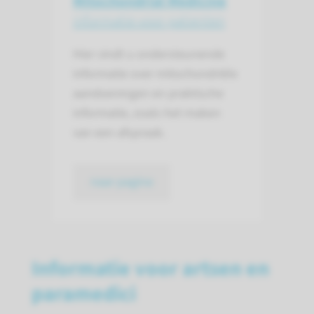
Mitochondrial Medicine
informatie voor patienten
Hier vindt u ondersteunende
informatie over mitochondriële
aandoeningen en praktische
informatie, zoals het maken
van een afspraak.
naar pagina
Informatie voor artsen en
paramedici