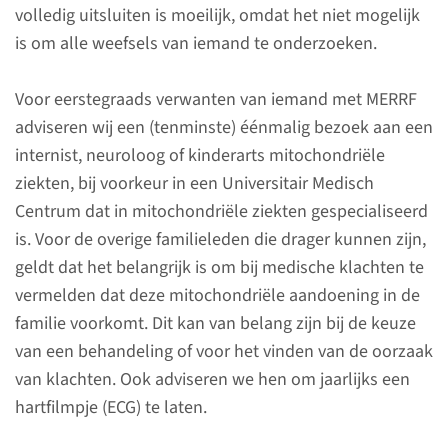
volledig uitsluiten is moeilijk, omdat het niet mogelijk
is om alle weefsels van iemand te onderzoeken.
Kinderen
Voor eerstegraads verwanten van iemand met MERRF
adviseren wij een (tenminste) éénmalig bezoek aan een
Afspraak maken
internist, neuroloog of kinderarts mitochondriële
ziekten, bij voorkeur in een Universitair Medisch
Op verwijzing van uw huisarts
Centrum dat in mitochondriële ziekten gespecialiseerd
of een specialist kunt u een
is. Voor de overige familieleden die drager kunnen zijn,
afspraak maken.
geldt dat het belangrijk is om bij medische klachten te
vermelden dat deze mitochondriële aandoening in de
familie voorkomt. Dit kan van belang zijn bij de keuze
lees meer
van een behandeling of voor het vinden van de oorzaak
van klachten. Ook adviseren we hen om jaarlijks een
hartfilmpje (ECG) te laten.