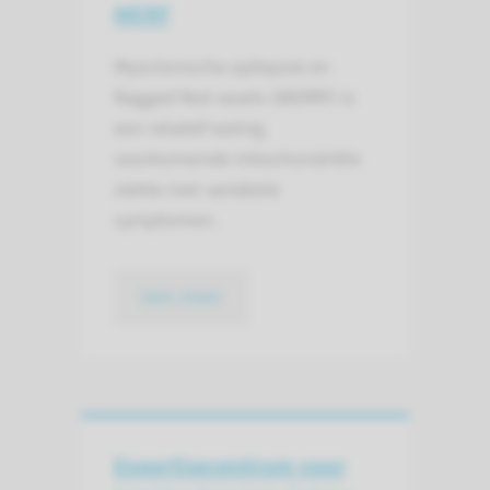
MERF
Myoclonische epilepsie en
Ragged Red vezels (MERRF) is
een relatief weinig
voorkomende mitochondriële
ziekte met variabele
symptomen.
lees meer
Expertisecentrum voor