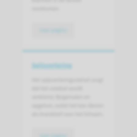
klachten in de familie
voorkomen.
naar pagina
Spijsvertering
Het spijsverteringsstelsel zorgt
dat het voedsel wordt
verkleind, fijngemalen en
opgelost, zodat het kan dienen
als brandstof voor het lichaam.
naar pagina