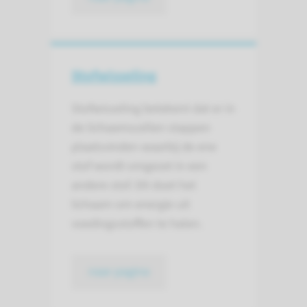
Stofwisseling
Stofwisseling betekent dat er in
de lichaamscellen stappen
plaatsvinden waarbij de ene
stof wordt omgezet in een
andere stof. Dit doet het
lichaam om energie uit
voedingsstoffen te halen.
naar pagina