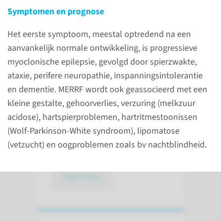
Zorgpad: onderzoek,
Symptomen en prognose
behandeling en begeleiding
Het eerste symptoom, meestal optredend na een
aanvankelijk normale ontwikkeling, is progressieve
Onderzoeken en
myoclonische epilepsie, gevolgd door spierzwakte,
diagnose
ataxie, perifere neuropathie, inspanningsintolerantie
en dementie. MERRF wordt ook geassocieerd met een
Een mitochondriële
kleine gestalte, gehoorverlies, verzuring (melkzuur
aandoening ontdekken we
acidose), hartspierproblemen, hartritmestoonissen
door een combinatie van
(Wolf-Parkinson-White syndroom), lipomatose
verschillende onderzoeken.
(vetzucht) en oogproblemen zoals bv nachtblindheid.
lees meer