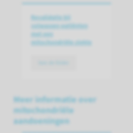
Revalidatie bij
volwassen patiënten
met een
mitochondriële ziekte
lees de folder
Meer informatie over
mitochondriële
aandoeningen