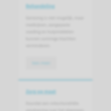
Behandeling
Genezing is niet mogelijk, maar
medicijnen, aangepaste
voeding en hulpmiddelen
kunnen sommige klachten
verminderen.
lees meer
Zorg op maat
Doordat een mitochondriële
aandoening over het algemeen