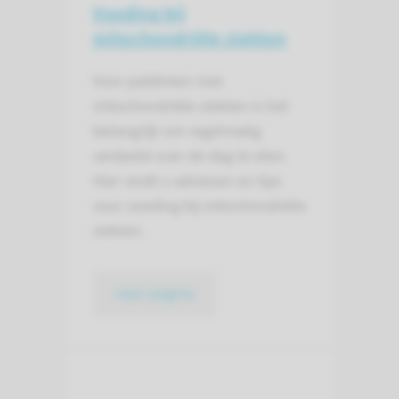
Voeding bij
mitochondriële ziekten
Voor patiënten met
mitochondriële ziekten is het
belangrijk om regelmatig
verdeeld over de dag te eten.
Hier vindt u adviezen en tips
voor voeding bij mitochondriële
ziekten.
naar pagina