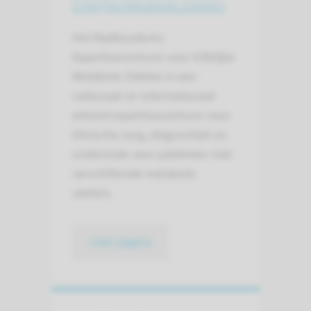
Erfelijke Metabole Ziekten
Het Radboudumc
Expertisecentrum voor Erfelijke
Metabole Ziekten is een
nationaal en internationaal
erkend expertisecentrum voor
klinische zorg, diagnostiek en
onderzoek voor patiënten met
verschillende metabole
ziekten.
naar pagina