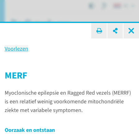
NL
ik zoek ...
Voorlezen
Mitochondriële
aandoeningen
MERF
Myoclonische epilepsie en Ragged Red vezels (MERRF)
Patiëntenzorg
Aandoeningen
is een relatief weinig voorkomende mitochondriële
Mitochondriële aandoeningen
ziekte met variabele symptomen.
Oorzaak en ontstaan