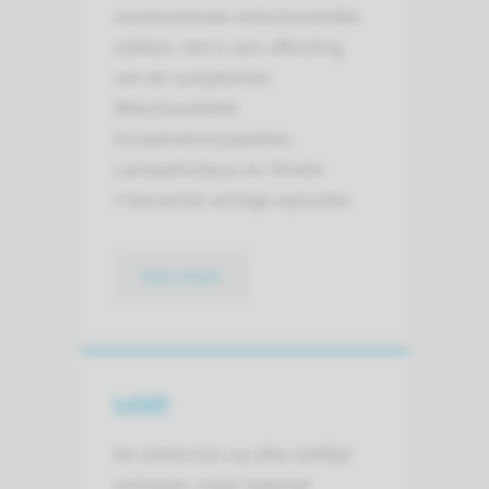
voorkomende mitochondriële
ziekten. Het is een afkorting
van de symptomen
Mitochondriële
Encephalomyopathie,
LactaatAcidose en Stroke
(=beroerte)-achtige episodes.
lees meer
Leigh
De ziekte kan op elke leeftijd
ontstaan, maar meestal