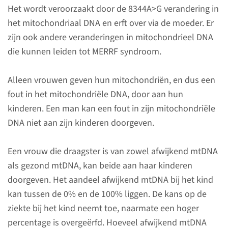
Het wordt veroorzaakt door de 8344A>G verandering in
het mitochondriaal DNA en erft over via de moeder. Er
zijn ook andere veranderingen in mitochondrieel DNA
die kunnen leiden tot MERRF syndroom.
Wat zijn
Alleen vrouwen geven hun mitochondriën, en dus een
mitochondriële
fout in het mitochondriële DNA, door aan hun
aandoeningen?
kinderen. Een man kan een fout in zijn mitochondriële
DNA niet aan zijn kinderen doorgeven.
Mitochondriën bevinden zich in
bijna elke cellen waaruit ons
Een vrouw die draagster is van zowel afwijkend mtDNA
lichaam is opgebouwd. Een
als gezond mtDNA, kan beide aan haar kinderen
belangrijke functie van
doorgeven. Het aandeel afwijkend mtDNA bij het kind
mitochondriën is het maken
kan tussen de 0% en de 100% liggen. De kans op de
van energie; het zijn de
ziekte bij het kind neemt toe, naarmate een hoger
'energiefabrieken' van de cel.
percentage is overgeërfd. Hoeveel afwijkend mtDNA