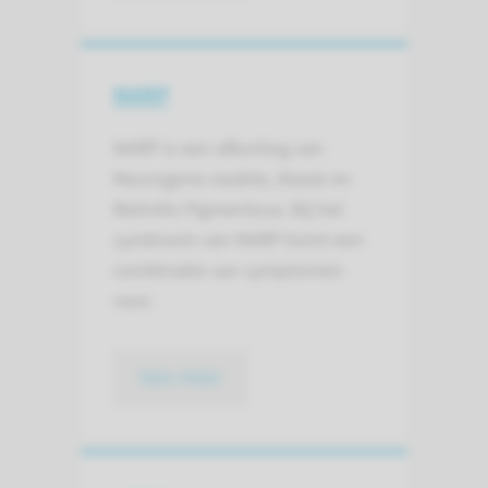
NARP
NARP is een afkorting van
Neurogene zwakte, Ataxie en
Retinitis Pigmentosa. Bij het
syndroom van NARP komt een
combinatie van symptomen
voor.
lees meer