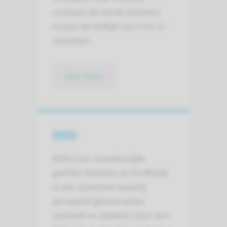
ontstaan de eerste klachten
tussen de leeftijd van 3 tot 12
maanden.
lees meer
MIDD
MIDD (van moederszijde
geërfde Diabetes en Doofheid)
is een syndroom waarbij
perceptief gehoorverlies
optreedt en diabetes door een