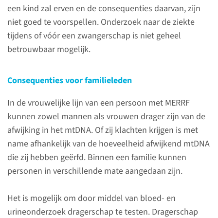
Als die niet goed
een kind zal erven en de consequenties daarvan, zijn
werken ontstaan vaak
niet goed te voorspellen. Onderzoek naar de ziekte
problemen met organen of
tijdens of vóór een zwangerschap is niet geheel
weefsels die veel energie nodig
betrouwbaar mogelijk.
hebben.
Consequenties voor familieleden
lees meer
In de vrouwelijke lijn van een persoon met MERRF
kunnen zowel mannen als vrouwen drager zijn van de
afwijking in het mtDNA. Of zij klachten krijgen is met
name afhankelijk van de hoeveelheid afwijkend mtDNA
Contact
die zij hebben geërfd. Binnen een familie kunnen
personen in verschillende mate aangedaan zijn.
Volwassenen
Het is mogelijk om door middel van bloed- en
urineonderzoek dragerschap te testen. Dragerschap
(024) 361 65 04