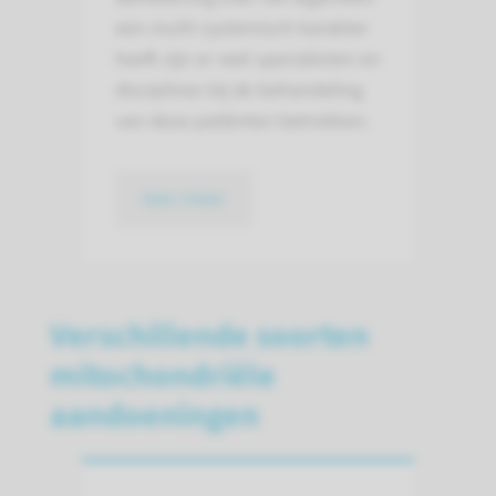
een multi-systemisch karakter
heeft zijn er veel specialisten en
disciplines bij de behandeling
van deze patiënten betrokken.
lees meer
Verschillende soorten
mitochondriële
aandoeningen