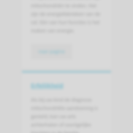
mitochondriën te vinden. Het
zijn de energiefabrieken van de
cel. Eén van hun functies is het
maken van energie.
naar pagina
Erfelijkheid
Als bij uw kind de diagnose
mitochondriële aandoening is
gesteld, kan uw arts
achterhalen of soortgelijke