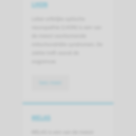
LHON
Leber erfelijke optische
neuropathie (LHON) is een van
de meest voorkomende
mitochondriële syndromen. De
ziekte treft vooral de
oogzenuw.
lees meer
MELAS
MELAS is een van de meest