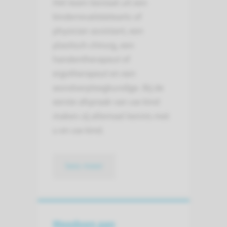
Het team bestaat uit een
kinderrevalidatiearts of
physician assistant, een
plastisch chirurg, een
handentherapeut of
ergotherapeut en een
wondverpleegkundige. Bij de
eerste afspraak van uw kind
maken zij allemaal kennis met
u en uw kind.
lees meer
Meedoen aan