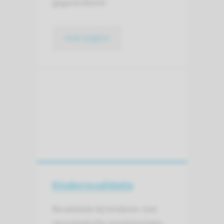
gegarandeerd.’
naar pagina
Kinder­revalidatie
Revalidatie bij kinderen met
neurologische aandoeningen,