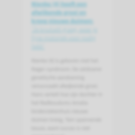
Nienke (4) heeft een
afwijkende groei en
kreeg nieuwe duimen:
‘Ze knutselt graag, waar je
fijne motoriek voor nodig
hebt’
Nienke (4) is geboren met het
Nager-syndroom. De zeldzame
genetische aandoening
veroorzaakt afwijkende groei.
Hans vertelt hoe zijn dochter in
het Radboudumc Amalia
kinderziekenhuis nieuwe
duimen kreeg. ‘Een spannende
keuze, want succes is niet