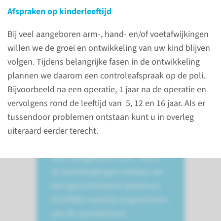
behandelingen
Afspraken op kinderleeftijd
Bij veel aangeboren arm-, hand- en/of voetafwijkingen
willen we de groei en ontwikkeling van uw kind blijven
Meer informatie
volgen. Tijdens belangrijke fasen in de ontwikkeling
plannen we daarom een controleafspraak op de poli.
Bijvoorbeeld na een operatie, 1 jaar na de operatie en
vervolgens rond de leeftijd van 5, 12 en 16 jaar. Als er
Waarom naar het
tussendoor problemen ontstaan kunt u in overleg
Amalia?
uiteraard eerder terecht.
spreekuur CoHNijn
Voor aangeboren arm-, hand-
of voetafwijkingen hebben we
een gecombineerd spreekuur
(CoHNijn) waarbij zorgverleners
van de specialismen