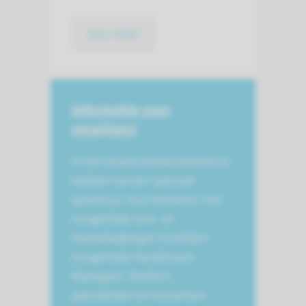
lees meer
Informatie voor
verwijzers
In het Amalia kinderziekenhuis
hebben we een speciaal
spreekuur voor kinderen met
congenitale arm- en
handafwijkingen (CoHNijn=
congenitale handenpoli
Nijmegen). Medisch
specialisten en huisartsen