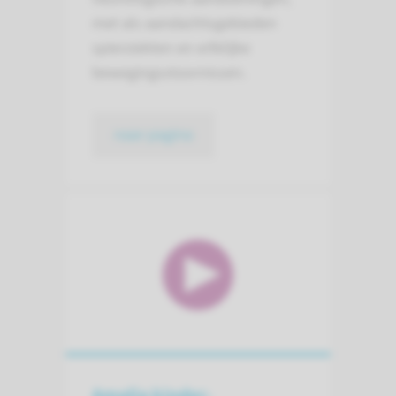
met als aandachtsgebieden
spierziekten en erfelijke
bewegingsstoornissen.
naar pagina
Amalia kinder­