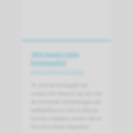
'Mijn hand is mijn
kunstwerkje'
de ervaring van Lotte
'Ik vind het belangrijk dat
ouders zich bewust zijn van wat
de eventuele strubbelingen per
leeftijdsfase en hoe ze daarop
kunnen inspelen, zonder dat ze
hun kind daarin beperken.'