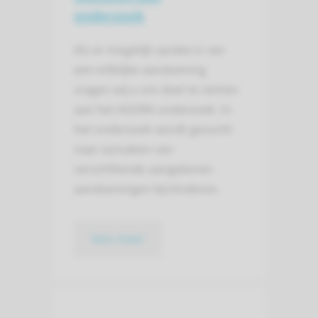
onderzoek
Als er mogelijk sprake is van
een erfelijke aandoening
vragen wij u om deel te nemen
aan het AGORA onderzoek. In
het onderzoek wordt gezocht
naar oorzaken van
verschillende aangeboren
aandoeningen bij kinderen.
lees meer