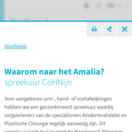
NL
ik zoek ...
Voorlezen
Behandeling
Aangeboren arm- of hand­
Waarom naar het Amalia?
afwijkingen
spreekuur CoHNijn
Voor aangeboren arm-, hand- of voetafwijkingen
Patiëntenzorg
Behandelingen
hebben we een gecombineerd spreekuur waarbij
Aangeboren arm- of handafwijkingen
zorgverleners van de specialismen Kinderrevalidatie en
Plastische Chirurgie tegelijk aanwezig zijn. DIt
spreekuur heet de Congenitale Handenpoli Nijmegen