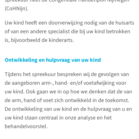
Behandeling van
(CoHNijn).
aangeboren arm- of
handafwijkingen
Uw kind heeft een doorverwijzing nodig van de huisarts
of van een andere specialist die bij uw kind betrokken
Er zijn verschillende
is, bijvoorbeeld de kinderarts.
behandelingen mogelijk bij
aangeboren arm- of
Ontwikkeling en hulpvraag van uw kind
handafwijkingen. Welke
behandeling uw kind krijgt is
Tijdens het spreekuur bespreken wij de gevolgen van
afhankelijk van het type
de aangeboren arm-, hand- en/of voetafwijking voor
aangeboren arm/handafwijking
uw kind. Ook gaan we in op hoe we denken dat de van
en de dingen die uw kind
de arm, hand of voet zich ontwikkeld in de toekomst.
daardoor minder goed kan
De ontwikkeling van uw kind en de hulpvraag van u en
(functiebeperkingen).
uw kind staan centraal in onze analyse en het
behandelvoorstel.
naar onderzoeken en