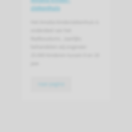
ziekenhuis
Het Amalia kinderziekenhuis is
onderdeel van het
Radboudumc. Jaarlijks
behandelen wij ongeveer
25.000 kinderen tussen 0 en 18
jaar.
naar pagina