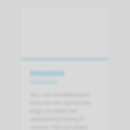
Behandeling
Anesthesie
Als u naar het Radboudumc
komt voor een operatie dan
krijgt u te maken met
anesthesie (verdoving of
narcose). Ook voor andere