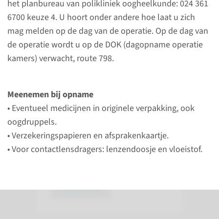
het planbureau van polikliniek oogheelkunde: 024 361
operatie.
6700 keuze 4. U hoort onder andere hoe laat u zich
mag melden op de dag van de operatie. Op de dag van
de operatie wordt u op de DOK (dagopname operatie
lees meer
kamers) verwacht, route 798.
Meenemen bij opname
Na de operatie
• Eventueel medicijnen in originele verpakking, ook
oogdruppels.
Lees hier meer over het
• Verzekeringspapieren en afsprakenkaartje.
natraject en mogelijke
• Voor contactlensdragers: lenzendoosje en vloeistof.
complicaties.
lees meer