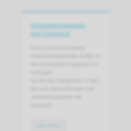
Scheelziensoperatie
met Tutopatch
Soms is het bij complexe
scheenziensoperaties nodig om
een of meerdere oogspieren te
verlengen.
Als dit met u besproken is, lees
dan ook deze informatie over
scheelzienoperatie met
tutopatch.
lees meer