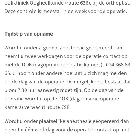
polikliniek Oogheelkunde (route 636), bij de orthoptist.
Voor patiënten
Deze controle is meestal in de week voor de operatie.
Ma t/m vrij van 08.00-12.00 en
tussen 14.00-16.00 uur.
024-361 67 00
Tijdstip van opname
Wordt u onder algehele anesthesie geopereerd dan
Voor specialisten en
neemt u twee werkdagen voor de operatie contact op
huisartsen
met de DOK (dagopname operatie kamers) : 024 366 63
024-361 51 04
66. U hoort onder andere hoe laat u zich mag melden
op de dag van de operatie. De mogelijkheid bestaat dat
u om 7.30 uur aanwezig moet zijn. Op de dag van de
operatie wordt u op de DOK (dagopname operatie
kamers) verwacht, route 798.
Voorbereiding
Wordt u onder plaatselijke anesthesie geopereerd dan
U kunt een aantal dingen doen
neemt u één werkdag voor de operatie contact op met
om u voor te bereiden op deze