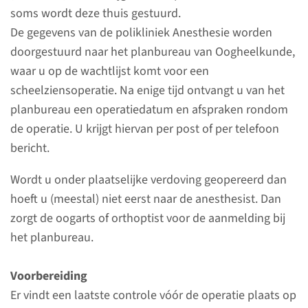
soms wordt deze thuis gestuurd.
Een andere naam voor
De gegevens van de polikliniek Anesthesie worden
scheelzien is strabismus. Bij
doorgestuurd naar het planbureau van Oogheelkunde,
scheelzien kijken beide ogen
waar u op de wachtlijst komt voor een
niet in dezelfde richting. Een
scheelziensoperatie. Na enige tijd ontvangt u van het
scheelziensoperatie is een
planbureau een operatiedatum en afspraken rondom
operatie aan de oogspieren om
de operatie. U krijgt hiervan per post of per telefoon
de oogstand te verbeteren.
bericht.
lees meer
Wordt u onder plaatselijke verdoving geopereerd dan
hoeft u (meestal) niet eerst naar de anesthesist. Dan
zorgt de oogarts of orthoptist voor de aanmelding bij
het planbureau.
Contact
Voorbereiding
Afdeling Oogheelkunde
Er vindt een laatste controle vóór de operatie plaats op