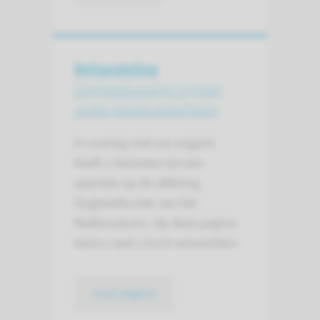
Behandeling
Oogheelkundige ingreep
onder lokale anesthesie
In overleg met uw oogarts
heeft u besloten tot een
operatie op de afdeling
Oogheelkunde van het
Radboudumc. Op deze pagina
leest u wat u kunt verwachten.
naar pagina