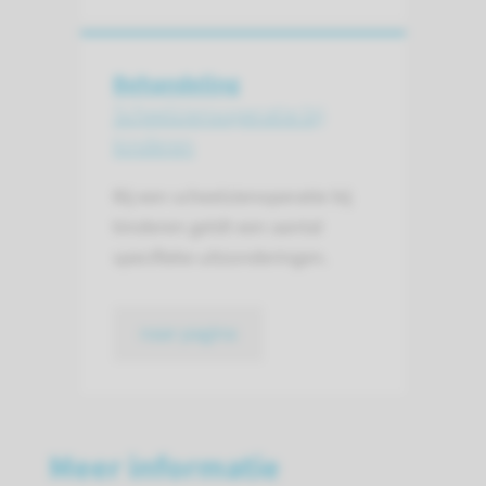
Behandeling
Scheelziensoperatie bij
kinderen
Bij een scheelzienoperatie bij
kinderen geldt een aantal
specifieke uitzonderingen.
naar pagina
Meer informatie