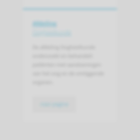
Afdeling
Oogheelkunde
De afdeling Oogheelkunde
onderzoekt en behandelt
patiënten met aandoeningen
van het oog en de omliggende
organen.
naar pagina