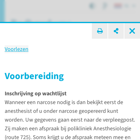
NL
ik zoek ...
Voorlezen
Behandeling
Scheelzien­operatie
Voorbereiding
Inschrijving op wachtlijst
Patiëntenzorg
Behandelingen
Scheelzienoperatie
Wanneer een narcose nodig is dan bekijkt eerst de
anesthesist of u onder narcose geopereerd kunt
worden. Uw gegevens gaan eerst naar de verpleegpost.
Wat is een
Zij maken een afspraak bij polikliniek Anesthesiologie
scheelziensoperatie?
(route 725). Soms krijgt u de afspraak meteen mee en